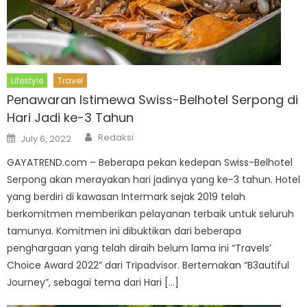
Lifestyle
Travel
Penawaran Istimewa Swiss-Belhotel Serpong di
Hari Jadi ke-3 Tahun
Author
Posted
Redaksi
July 6, 2022
on
GAYATREND.com – Beberapa pekan kedepan Swiss-Belhotel
Serpong akan merayakan hari jadinya yang ke-3 tahun. Hotel
yang berdiri di kawasan Intermark sejak 2019 telah
berkomitmen memberikan pelayanan terbaik untuk seluruh
tamunya. Komitmen ini dibuktikan dari beberapa
penghargaan yang telah diraih belum lama ini “Travels’
Choice Award 2022” dari Tripadvisor. Bertemakan “B3autiful
Journey”, sebagai tema dari Hari […]