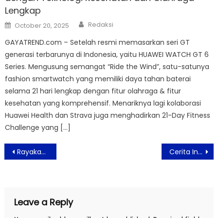
Lengkap
Author
Posted
Redaksi
October 20, 2025
on
GAYATREND.com – Setelah resmi memasarkan seri GT
generasi terbarunya di Indonesia, yaitu HUAWEI WATCH GT 6
Series. Mengusung semangat “Ride the Wind”, satu-satunya
fashion smartwatch yang memiliki daya tahan baterai
selama 21 hari lengkap dengan fitur olahraga & fitur
kesehatan yang komprehensif. Menariknya lagi kolaborasi
Huawei Health dan Strava juga menghadirkan 21-Day Fitness
Challenge yang […]
Post
Rayakan Hari Pariwisata Dunia Ala Aston Priority Simatupang
Cerita Inspiratif Para UMKM Penerima Bantuan Operasional dari J&T Connect Run 2024
navigation
Leave a Reply