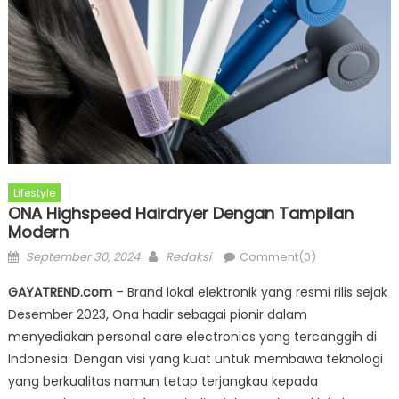
Lifestyle
ONA Highspeed Hairdryer Dengan Tampilan
Modern
Posted
Author
September 30, 2024
Redaksi
Comment(0)
on
GAYATREND.com
– Brand lokal elektronik yang resmi rilis sejak
Desember 2023, Ona hadir sebagai pionir dalam
menyediakan personal care electronics yang tercanggih di
Indonesia. Dengan visi yang kuat untuk membawa teknologi
yang berkualitas namun tetap terjangkau kepada