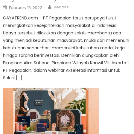
Author
Posted
Redaksi
February 15, 2022
on
GAYATREND.com – PT Pagadaian terus berupaya turut
meningkatkan kesejahteraan masyarakat di Indonesia.
Upaya tersebut dilakukan dengan selalu membantu apa
yang menjadi kebutuhan masyarakat, mulai dari memenuhi
kebutuhan sehari-hari, memenuhi kebutuhan modal kerja,
hingga sarana berinvestasi. Demikian diungkapkan oleh
Pimpinan Alim Sutiono, Pimpinan Wilayah Kanwil VIII Jakarta 1
PT Pegadaian, dalam webinar Akselerasi Informasi untuk
Solusi […]