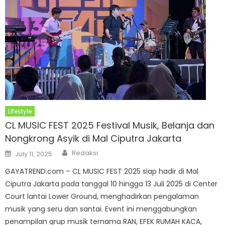
Lifestyle
CL MUSIC FEST 2025 Festival Musik, Belanja dan
Nongkrong Asyik di Mal Ciputra Jakarta
Author
Posted
Redaksi
July 11, 2025
on
GAYATREND.com – CL MUSIC FEST 2025 siap hadir di Mal
Ciputra Jakarta pada tanggal 10 hingga 13 Juli 2025 di Center
Court lantai Lower Ground, menghadirkan pengalaman
musik yang seru dan santai. Event ini menggabungkan
penampilan grup musik ternama RAN, EFEK RUMAH KACA,