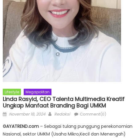
Lifestyle
Megapolitan
Linda Rasyid, CEO Talenta Multimedia Kreatif
Ungkap Manfaat Branding Bagi UMKM
Posted
Author
November 18, 2024
Redaksi
Comment(0)
on
GAYATREND.com
– Sebagai tulang punggung perekonomian
Nasional, sektor UMKM (Usaha Mikro,Kecil dan Menengah)