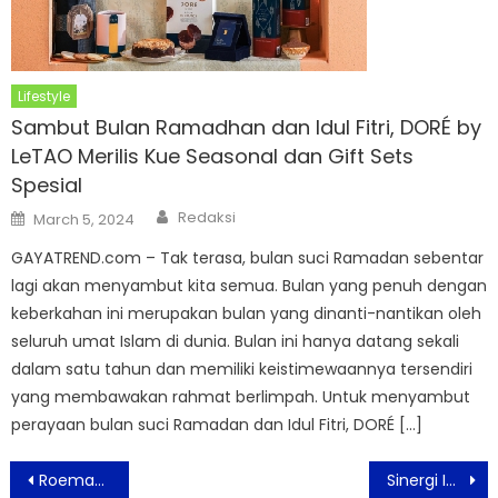
Lifestyle
Sambut Bulan Ramadhan dan Idul Fitri, DORÉ by
LeTAO Merilis Kue Seasonal dan Gift Sets
Spesial
Author
Posted
Redaksi
March 5, 2024
on
GAYATREND.com – Tak terasa, bulan suci Ramadan sebentar
lagi akan menyambut kita semua. Bulan yang penuh dengan
keberkahan ini merupakan bulan yang dinanti-nantikan oleh
seluruh umat Islam di dunia. Bulan ini hanya datang sekali
dalam satu tahun dan memiliki keistimewaannya tersendiri
yang membawakan rahmat berlimpah. Untuk menyambut
perayaan bulan suci Ramadan dan Idul Fitri, DORÉ […]
Post
Roemah Koffie Hadirkan Kopi Asli Indonesia di SIAL Interfood 2024
Sinergi Inspiratif Putera Sampoerna Foundation – Pemkab Kediri Kembangkan SMA Dharma Wanita 1 Pare