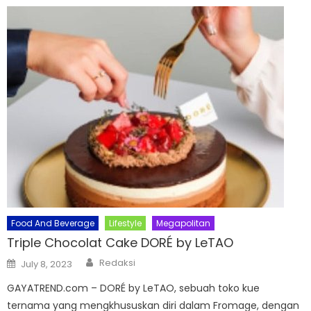
Food And Beverage
Lifestyle
Megapolitan
Triple Chocolat Cake DORÉ by LeTAO
Author
Posted
Redaksi
July 8, 2023
on
GAYATREND.com – DORÉ by LeTAO, sebuah toko kue
ternama yang mengkhususkan diri dalam Fromage, dengan