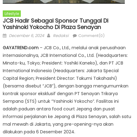
Lifestyle
JCB Hadir Sebagai Sponsor Tunggal Di
Yashinoki Yokocho Di Plaza Senayan
Posted
Author
December 6, 2024
Redaksi
Comment(0)
on
GAYATREND.com
– JCB Co., Ltd., melalui anak perusahaan
internasionalnya, JCB International Co., Ltd. (Headquarters:
Minato-ku, Tokyo; President: Yoshiki Kaneko), dan PT JCB
International Indonesia (Headquarters: Jakarta Special
Capital Region; President Director: Takumi Takahashi)
(bersama disebut “JCB”), dengan bangga mengumumkan
kontrak sponsor eksklusif dengan PT Senayan Trikarya
Sempana (STS) untuk “Yashinoki Yokocho”. Fasilitas ini
adalah paduan antara food court Jepang dan pusat
informasi perjalanan ke Jepang di Plaza Senayan, salah satu
mal mewah di Jakarta, yang pre-opening-nya akan
dilakukan pada 6 Desember 2024.