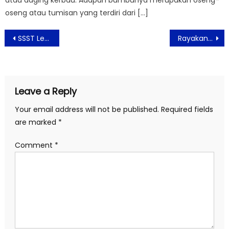
atau daging kerbau. Adapun bumbunya merupakan oseng-
oseng atau tumisan yang terdiri dari […]
Post
SSST Lebih dari Sekadar Streetwear, Sebuah Wadah Ide dan Eksperimentasi Fashion
Rayakan Natal dan Malam Tahun Baru di Hotel Kimaya Slipi Jakarta by Harris
navigation
Leave a Reply
Your email address will not be published.
Required fields
are marked
*
Comment
*