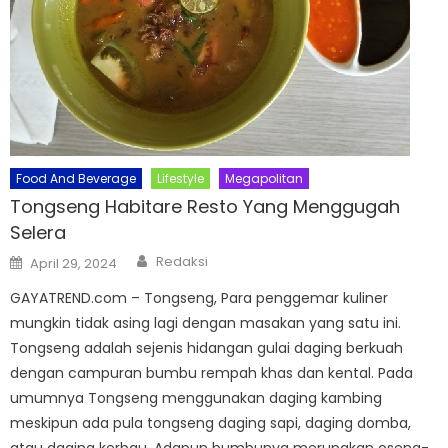
Food And Beverage
Lifestyle
Megapolitan
Tongseng Habitare Resto Yang Menggugah
Selera
Author
Posted
Redaksi
April 29, 2024
on
GAYATREND.com – Tongseng, Para penggemar kuliner
mungkin tidak asing lagi dengan masakan yang satu ini.
Tongseng adalah sejenis hidangan gulai daging berkuah
dengan campuran bumbu rempah khas dan kental. Pada
umumnya Tongseng menggunakan daging kambing
meskipun ada pula tongseng daging sapi, daging domba,