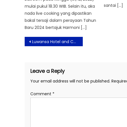
santai […]
mulai pukul 18.30 WIB. Selain itu, aka
nada live cooking yang dipastikan
bakal tersaji dalam perayaan Tahun
Baru 2024 bertajuk Harmoni […]
Post
Luwansa Hotel and Convention Center Mengadakan Acara Penyalaan Lampu Natal “Lit the Light for a Better Future”
navigation
Leave a Reply
Your email address will not be published.
Require
Comment
*