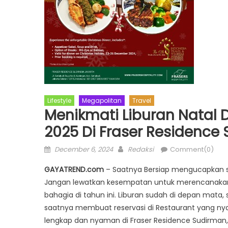
Lifestyle
Megapolitan
Travel
Menikmati Liburan Natal
2025 Di Fraser Residence
Posted
Author
December 6, 2024
Redaksi
Comment(0)
on
GAYATREND.com
– Saatnya Bersiap mengucapkan se
Jangan lewatkan kesempatan untuk merencanak
bahagia di tahun ini. Liburan sudah di depan mata,
saatnya membuat reservasi di Restaurant yang ny
lengkap dan nyaman di Fraser Residence Sudirman