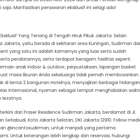
 saja. Manfaatkan penawaran eksklusif ini selagi ada!
ksklusif Yang Tenang di Tengah Hiruk Pikuk Jakarta. Selain
Jakarta, yaitu berada di sekitaran area Kuningan, Sudirman da
ment yang satu ini adalah kamarnya yang luas serta sudah
rta peralatannya, serta terdapat beragam fasilitas seperti
rmain anak indoor & outdoor, perpustakaan, lapangan basket
mbuat masa liburan Anda sekeluarga tidak pernah membosankan.
k di lantai 2 bangunan Hotelnya, menyajikan berbagai hidangan
rkelas Internasional, nyaman sebagai tempat menghabiskan wakt
 lezatnya.
rkini dari Fraser Residence Sudirman Jakarta, beralamat di Jl.
n Setiabudi, Kota Jakarta Selatan, DKI Jakarta 12910. Follow medi
 dan @incantosudirman, untuk menjadi yang pertama
mi. Untuk keterangan lebih lengkap dan reservasi, hubungi