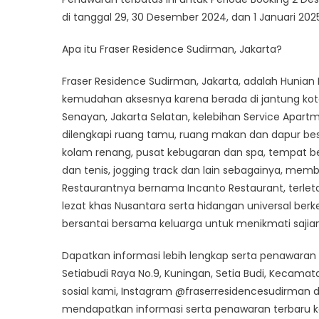
di tanggal 29, 30 Desember 2024, dan 1 Januari 2025
Apa itu Fraser Residence Sudirman, Jakarta?
Fraser Residence Sudirman, Jakarta, adalah Hunian E
kemudahan aksesnya karena berada di jantung kota 
Senayan, Jakarta Selatan, kelebihan Service Apart
dilengkapi ruang tamu, ruang makan dan dapur bese
kolam renang, pusat kebugaran dan spa, tempat be
dan tenis, jogging track dan lain sebagainya, me
Restaurantnya bernama Incanto Restaurant, terleta
lezat khas Nusantara serta hidangan universal be
bersantai bersama keluarga untuk menikmati sajian
Dapatkan informasi lebih lengkap serta penawaran te
Setiabudi Raya No.9, Kuningan, Setia Budi, Kecamata
sosial kami, Instagram @fraserresidencesudirman
mendapatkan informasi serta penawaran terbaru ka