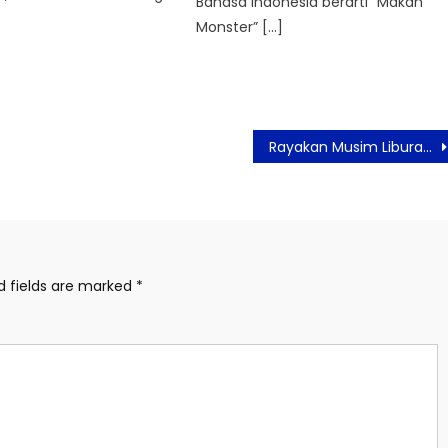
Bahasa Indonesia berarti “Makan
Monster” […]
Rayakan Musim Liburan di The Grove Suites by Grand Aston
d fields are marked
*