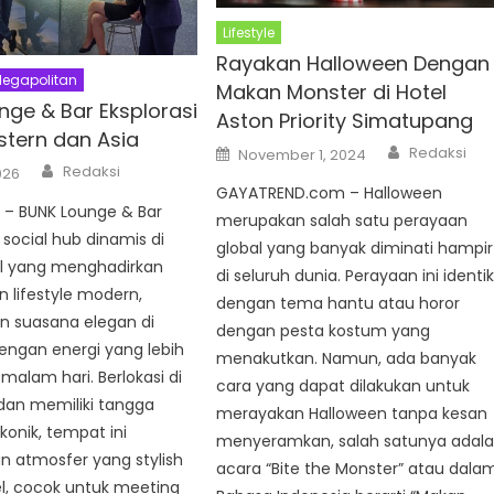
Lifestyle
Rayakan Halloween Dengan
egapolitan
Makan Monster di Hotel
nge & Bar Eksplorasi
Aston Priority Simatupang
tern dan Asia
Author
Posted
Redaksi
November 1, 2024
on
Author
Redaksi
026
GAYATREND.com – Halloween
 – BUNK Lounge & Bar
merupakan salah satu perayaan
ocial hub dinamis di
global yang banyak diminati hampir
l yang menghadirkan
di seluruh dunia. Perayaan ini identi
 lifestyle modern,
dengan tema hantu atau horor
suasana elegan di
dengan pesta kostum yang
dengan energi yang lebih
menakutkan. Namun, ada banyak
malam hari. Berlokasi di
cara yang dapat dilakukan untuk
dan memiliki tangga
merayakan Halloween tanpa kesan
ikonik, tempat ini
menyeramkan, salah satunya adal
 atmosfer yang stylish
acara “Bite the Monster” atau dala
el, cocok untuk meeting