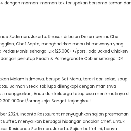
n 2024 dengan momen-momen tak terlupakan bersama teman da
idence Sudirman, Jakarta. Khusus di bulan Desember ini, Chef
panggilan, Chef Sapta, menghadirkan menu Istimewanya yang
ga Pedas Manis, seharga IDR 125.000++/porsi, ada Baked Chicken
hidangan penutup Peach & Pomegranate Cobler seharga IDR
kan Malam Istimewa, berupa Set Menu, terdiri dari salad, soup
atau Salmon Steak, tak lupa dilengkapi dengan manisnya
 menggiurkan, Anda dan keluarga tetap bisa menikmatinya di
R 300.000net/orang saja. Sangat terjangkau!
mber 2024, Incanto Restaurant menyuguhkan sajian prasmanan,
t Buffet, menyajikan berbagai hidangan andalan Chef, untuk
er Residence Sudirman, Jakarta. Sajian buffet ini, hanya