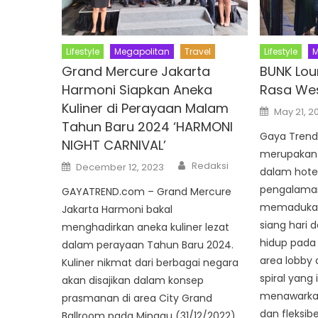
Lifestyle
Megapolitan
Travel
Lifestyle
M
Grand Mercure Jakarta
BUNK Lou
Harmoni Siapkan Aneka
Rasa Wes
Kuliner di Perayaan Malam
Posted
May 21, 2
on
Tahun Baru 2024 ‘HARMONI
Gaya Trend
NIGHT CARNIVAL’
merupakan s
Author
Posted
Redaksi
December 12, 2023
dalam hote
on
pengalaman
GAYATREND.com – Grand Mercure
memadukan 
Jakarta Harmoni bakal
siang hari 
menghadirkan aneka kuliner lezat
hidup pada 
dalam perayaan Tahun Baru 2024.
area lobby 
Kuliner nikmat dari berbagai negara
spiral yang 
akan disajikan dalam konsep
menawarkan
prasmanan di area City Grand
dan fleksib
Ballroom pada Minggu (31/12/2022)