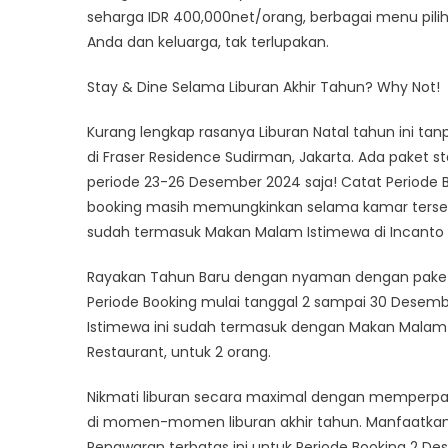
seharga IDR 400,000net/orang, berbagai menu pili
Anda dan keluarga, tak terlupakan.
Stay & Dine Selama Liburan Akhir Tahun? Why Not!
Kurang lengkap rasanya Liburan Natal tahun ini t
di Fraser Residence Sudirman, Jakarta. Ada paket 
periode 23-26 Desember 2024 saja! Catat Periode B
booking masih memungkinkan selama kamar tersedia
sudah termasuk Makan Malam Istimewa di Incanto 
Rayakan Tahun Baru dengan nyaman dengan paket m
Periode Booking mulai tanggal 2 sampai 30 Desem
Istimewa ini sudah termasuk dengan Makan Malam m
Restaurant, untuk 2 orang.
Nikmati liburan secara maximal dengan memperpanj
di momen-momen liburan akhir tahun. Manfaatkan
Penawaran terbatas ini untuk Periode Booking 2 