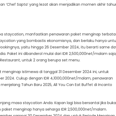
han ‘Chef Sapta’ yang lezat akan menjadikan momen akhir tahu
anpa staycation, manfaatkan penawaran paket menginap terbata
staycation yang bombastis ekonomisnya, dan berlaku hanya unt
ookingnya, yaitu hingga 26 Desember 2024, itu berarti same da
. Paket ini dibanderol mulai dari IDR 2,500,000net/malam saja
Restaurant, untuk 2 orang berupa set menu.
enginap Istimewa di tanggal 31 Desember 2024 ini, untuk
ber 2024. Cukup dengan IDR 4,1000,000net/malam, penawaran
enjelang Tahun Baru 2025, All You Can Eat Buffet di Incanto
ang masa staycation Anda. Kapan lagi bisa bersantai jika buk
 paket menginap hanya seharga IDR 2,500,000net/malam.
Desember sampai 30 Desember 2024 dan untuk Periode Menginap