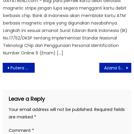
GAYATREND.com – Bagi para pemilik kartu debit berbasis
magnetic stripe jangan lupa segera mengganti kartu debit
berbasis chip. Bank di Indonesia akan memblokir kartu ATM
berbasis magnetic stripe yang digunakan nasabahnya.
Langkah ini sesuai amanat Surat Edaran Bank Indonesia (BI)
No.17/52/DKSP tentang Implementasi Standar Nasional
Teknologi Chip dan Penggunaan Personal Identification
Number Online 6 (Enam) […]
Post
Putera Sampoerna Foundation Gelar Talkshow Edukasi Literasi Numerasi, Tasya Kamila Sebagai Narasumber Edukasi
Azana Suite Hotel Antasari Rayakan Malam Tahun Baru Dengan Promo Special
navigation
Leave a Reply
Your email address will not be published.
Required fields
are marked
*
Comment
*