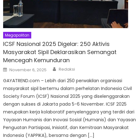
Megapolitan
ICSF Nasional 2025 Digelar: 250 Aktivis
Masyarakat Sipil Deklarasikan Semangat
Mencegah Kemunduran
Author
Posted
Redaksi
November 6, 2025
on
GAYATREND.com – Lebih dari 250 perwakilan organisasi
masyarakat sipil bertemu dalam perhelatan Indonesia Civil
Society Forum (ICSF) Nasional 2025 yang diselenggarakan
dengan sukses di Jakarta pada 5-6 November. ICSF 2025
merupakan kerja kolaboratif penyelenggara yang terdiri dari
Yayasan Humanis dan Inovasi Sosial (Humanis) dan Yayasan
Penguatan Partisipasi, Inisiatif, dan Kemitraan Masyarakat
Indonesia (YAPPIKA), bersama dengan […]