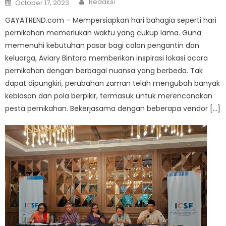
Posted
Redaksi
October 17, 2023
on
GAYATREND.com – Mempersiapkan hari bahagia seperti hari
pernikahan memerlukan waktu yang cukup lama. Guna
memenuhi kebutuhan pasar bagi calon pengantin dan
keluarga, Aviary Bintaro memberikan inspirasi lokasi acara
pernikahan dengan berbagai nuansa yang berbeda. Tak
dapat dipungkiri, perubahan zaman telah mengubah banyak
kebiasan dan pola berpikir, termasuk untuk merencanakan
pesta pernikahan. Bekerjasama dengan beberapa vendor […]