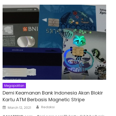
Megapolitan
Demi Keamanan Bank Indonesia Akan Blokir
Kartu ATM Berbasis Magnetic Stripe
Author
Posted
Redaksi
March 12, 2021
on