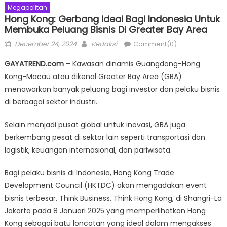
Megapolitan
Hong Kong: Gerbang Ideal Bagi Indonesia Untuk
Membuka Peluang Bisnis Di Greater Bay Area
Posted
Author
December 24, 2024
Redaksi
Comment(0)
on
GAYATREND.com
– Kawasan dinamis Guangdong-Hong
Kong-Macau atau dikenal Greater Bay Area (GBA)
menawarkan banyak peluang bagi investor dan pelaku bisnis
di berbagai sektor industri.
Selain menjadi pusat global untuk inovasi, GBA juga
berkembang pesat di sektor lain seperti transportasi dan
logistik, keuangan internasional, dan pariwisata.
Bagi pelaku bisnis di Indonesia, Hong Kong Trade
Development Council (HKTDC) akan mengadakan event
bisnis terbesar, Think Business, Think Hong Kong, di Shangri-La
Jakarta pada 8 Januari 2025 yang memperlihatkan Hong
Kong sebagai batu loncatan yang ideal dalam mengakses