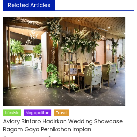
Related Articles
Lifestyle
Megapolitan
Travel
Aviary Bintaro Hadirkan Wedding Showcase
Ragam Gaya Pernikahan Impian
Author