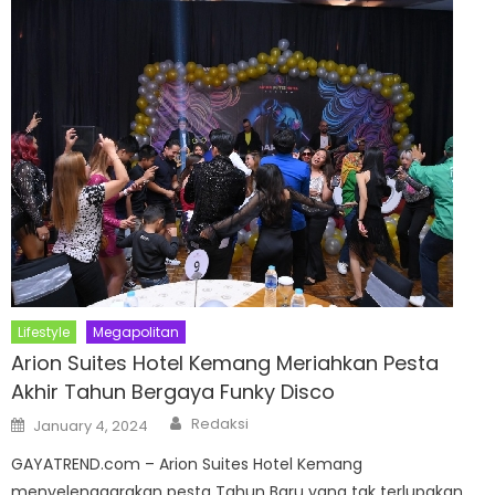
Lifestyle
Megapolitan
Arion Suites Hotel Kemang Meriahkan Pesta
Akhir Tahun Bergaya Funky Disco
Author
Posted
Redaksi
January 4, 2024
on
GAYATREND.com – Arion Suites Hotel Kemang
menyelenggarakan pesta Tahun Baru yang tak terlupakan