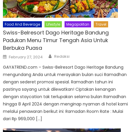
Food And Beverage
Lifestyle
Megapolitan
Travel
Swiss-Belresort Dago Heritage Bandung
Padukan Menu Timur Tengah Asia Untuk
Berbuka Puasa
Author
Posted
Redaksi
February 27, 2024
on
GAYATREND.com – Swiss-Belresort Dago Heritage Bandung
mengundang Anda untuk merayakan bulan suci Ramadhan
dengan sederet promosi spesial. Ramadhan tahun ini
pastinya sayang untuk dilewatkan! Ciptakan kenangan
dengan staycation tak terlupakan selama bulan Ramadhan
hingga 8 April 2024 dengan menginap nyaman di hotel kami
melalui penawaran berikut ini: Ramadan Room Rate : Mulai
dari Rp 969,000 […]