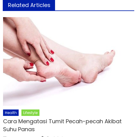
Related Articles
Health
Lifestyle
Cara Mengatasi Tumit Pecah-pecah Akibat
Suhu Panas
Author