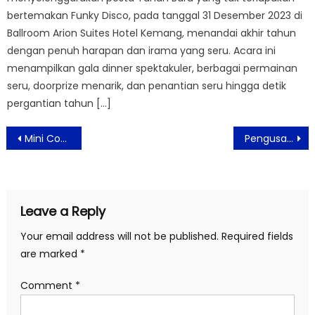
bertemakan Funky Disco, pada tanggal 31 Desember 2023 di
Ballroom Arion Suites Hotel Kemang, menandai akhir tahun
dengan penuh harapan dan irama yang seru. Acara ini
menampilkan gala dinner spektakuler, berbagai permainan
seru, doorprize menarik, dan penantian seru hingga detik
pergantian tahun […]
Post
Mini Concert NTS Vocal Studio Curi Perhatian Pengunjung TSM
Pengusaha Skincare Ini Kembangkan Bisnis di Industri Kosmetik dan Fashion
navigation
Leave a Reply
Your email address will not be published.
Required fields
are marked
*
Comment
*