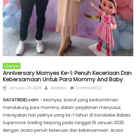
Lifestyle
Anniversary Momyes Ke-1: Penuh Keceriaan Dan
Kebersamaan Untuk Para Mommy And Baby
Posted
Author
January 30, 2025
Redaksi
Comment(0)
on
GAYATREND.com
– Momyes, brand yang berkomitmen
mendukung para mommy dalam perjalanan menyusui,
merayakan hari jadinya yang ke-1 tahun di Sonobebe Babies
Superstore Gading Serpong pada tanggal 19 Januari 2025
dengan acara penuh keseruan dan kebersamaan. Acara