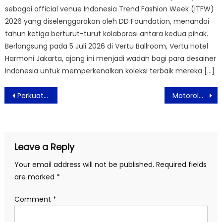
sebagai official venue Indonesia Trend Fashion Week (ITFW)
2026 yang diselenggarakan oleh DD Foundation, menandai
tahun ketiga berturut-turut kolaborasi antara kedua pihak.
Berlangsung pada 5 Juli 2026 di Vertu Ballroom, Vertu Hotel
Harmoni Jakarta, ajang ini menjadi wadah bagi para desainer
Indonesia untuk memperkenalkan koleksi terbaik mereka […]
Post
Perkuat Kolaborasi, Yayasan AMIR Malaysia Studi Banding ke Putera Sampoerna Foundation
Motorola Luncurkan Ponsel Pintar moto g45 5G di Pasar Indonesia
navigation
Leave a Reply
Your email address will not be published.
Required fields
are marked
*
Comment
*