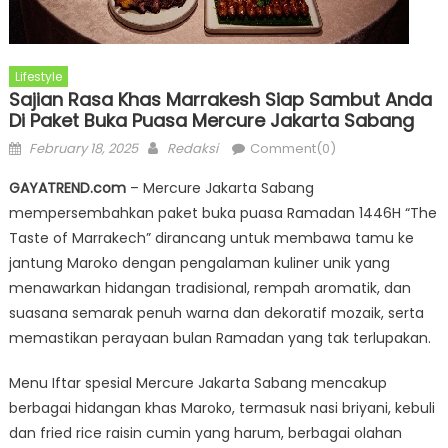
Lifestyle
Sajian Rasa Khas Marrakesh Siap Sambut Anda
Di Paket Buka Puasa Mercure Jakarta Sabang
Posted
Author
February 18, 2025
Redaksi
Comment(0)
on
GAYATREND.com
– Mercure Jakarta Sabang
mempersembahkan paket buka puasa Ramadan 1446H “The
Taste of Marrakech” dirancang untuk membawa tamu ke
jantung Maroko dengan pengalaman kuliner unik yang
menawarkan hidangan tradisional, rempah aromatik, dan
suasana semarak penuh warna dan dekoratif mozaik, serta
memastikan perayaan bulan Ramadan yang tak terlupakan.
Menu Iftar spesial Mercure Jakarta Sabang mencakup
berbagai hidangan khas Maroko, termasuk nasi briyani, kebuli
dan fried rice raisin cumin yang harum, berbagai olahan