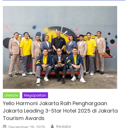
Lifestyle
Megapolitan
Yello Harmoni Jakarta Raih Penghargaan
Jakarta Leading 3-Star Hotel 2025 di Jakarta
Tourism Awards
Author
Posted
Redaksi
December 26, 2025