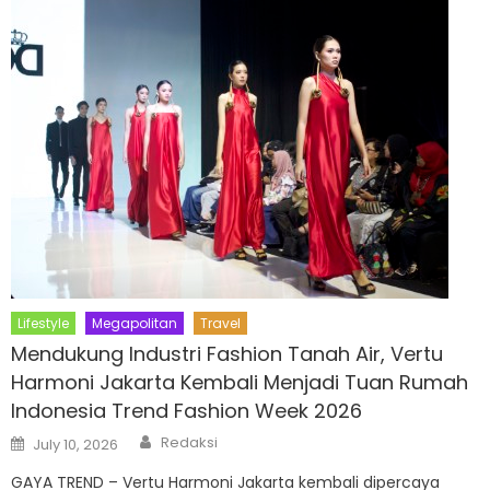
Lifestyle
Megapolitan
Travel
Mendukung Industri Fashion Tanah Air, Vertu
Harmoni Jakarta Kembali Menjadi Tuan Rumah
Indonesia Trend Fashion Week 2026
Author
Posted
Redaksi
July 10, 2026
on
GAYA TREND – Vertu Harmoni Jakarta kembali dipercaya