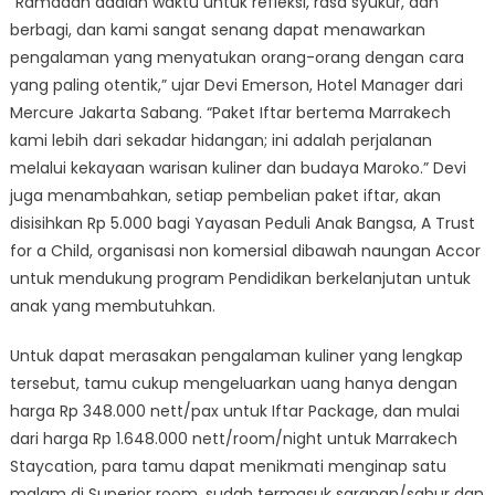
“Ramadan adalah waktu untuk refleksi, rasa syukur, dan
berbagi, dan kami sangat senang dapat menawarkan
pengalaman yang menyatukan orang-orang dengan cara
yang paling otentik,” ujar Devi Emerson, Hotel Manager dari
Mercure Jakarta Sabang. “Paket Iftar bertema Marrakech
kami lebih dari sekadar hidangan; ini adalah perjalanan
melalui kekayaan warisan kuliner dan budaya Maroko.” Devi
juga menambahkan, setiap pembelian paket iftar, akan
disisihkan Rp 5.000 bagi Yayasan Peduli Anak Bangsa, A Trust
for a Child, organisasi non komersial dibawah naungan Accor
untuk mendukung program Pendidikan berkelanjutan untuk
anak yang membutuhkan.
Untuk dapat merasakan pengalaman kuliner yang lengkap
tersebut, tamu cukup mengeluarkan uang hanya dengan
harga Rp 348.000 nett/pax untuk Iftar Package, dan mulai
dari harga Rp 1.648.000 nett/room/night untuk Marrakech
Staycation, para tamu dapat menikmati menginap satu
malam di Superior room, sudah termasuk sarapan/sahur dan