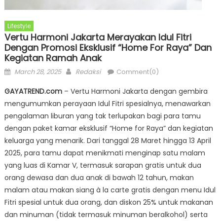
Lifestyle
Vertu Harmoni Jakarta Merayakan Idul Fitri
Dengan Promosi Eksklusif “Home For Raya” Dan
Kegiatan Ramah Anak
Posted
Author
March 28, 2025
Redaksi
Comment(0)
on
GAYATREND.com
– Vertu Harmoni Jakarta dengan gembira
mengumumkan perayaan Idul Fitri spesialnya, menawarkan
pengalaman liburan yang tak terlupakan bagi para tamu
dengan paket kamar eksklusif “Home for Raya” dan kegiatan
keluarga yang menarik. Dari tanggal 28 Maret hingga 13 April
2025, para tamu dapat menikmati menginap satu malam
yang luas di Kamar V, termasuk sarapan gratis untuk dua
orang dewasa dan dua anak di bawah 12 tahun, makan
malam atau makan siang à la carte gratis dengan menu Idul
Fitri spesial untuk dua orang, dan diskon 25% untuk makanan
dan minuman (tidak termasuk minuman beralkohol) serta