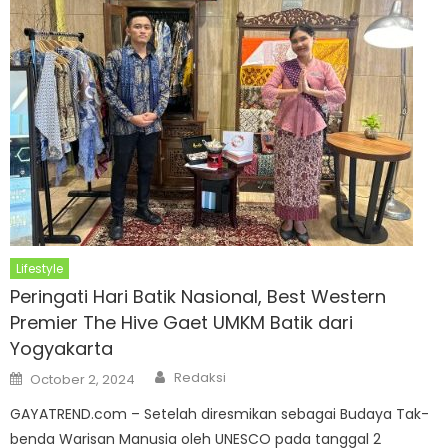
Lifestyle
Peringati Hari Batik Nasional, Best Western
Premier The Hive Gaet UMKM Batik dari
Yogyakarta
Author
Posted
Redaksi
October 2, 2024
on
GAYATREND.com – Setelah diresmikan sebagai Budaya Tak-
benda Warisan Manusia oleh UNESCO pada tanggal 2