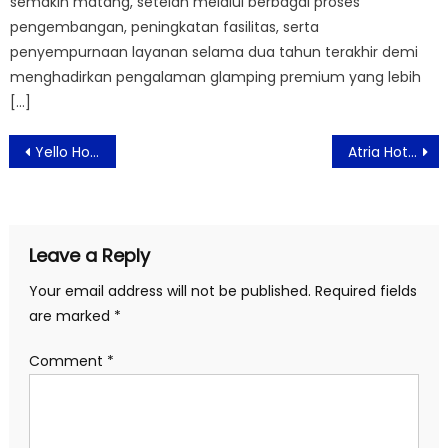
semakin matang, setelah melalui berbagai proses
pengembangan, peningkatan fasilitas, serta
penyempurnaan layanan selama dua tahun terakhir demi
menghadirkan pengalaman glamping premium yang lebih
[…]
Post
Yello Hotel Harmoni Meriahkan Idul Fitri dengan Paket “THR – The Holiday Retreat” dan Taman Bermain “Little Driver”
Atria Hotel & Residences Gading Serpong Berbagi untuk Yayasan Sayap Ibu Banten
navigation
Leave a Reply
Your email address will not be published.
Required fields
are marked
*
Comment
*