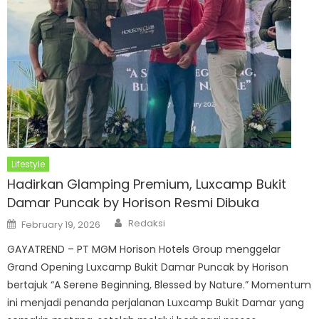
Lifestyle
Hadirkan Glamping Premium, Luxcamp Bukit
Damar Puncak by Horison Resmi Dibuka
Author
Posted
Redaksi
February 19, 2026
on
GAYATREND – PT MGM Horison Hotels Group menggelar
Grand Opening Luxcamp Bukit Damar Puncak by Horison
bertajuk “A Serene Beginning, Blessed by Nature.” Momentum
ini menjadi penanda perjalanan Luxcamp Bukit Damar yang