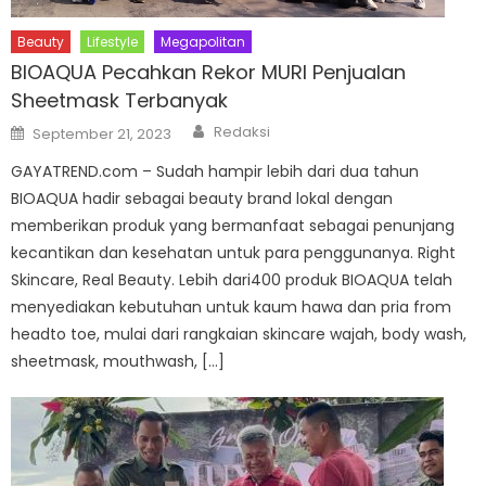
Beauty
Lifestyle
Megapolitan
BIOAQUA Pecahkan Rekor MURI Penjualan
Sheetmask Terbanyak
Author
Posted
Redaksi
September 21, 2023
on
GAYATREND.com – Sudah hampir lebih dari dua tahun
BIOAQUA hadir sebagai beauty brand lokal dengan
memberikan produk yang bermanfaat sebagai penunjang
kecantikan dan kesehatan untuk para penggunanya. Right
Skincare, Real Beauty. Lebih dari400 produk BIOAQUA telah
menyediakan kebutuhan untuk kaum hawa dan pria from
headto toe, mulai dari rangkaian skincare wajah, body wash,
sheetmask, mouthwash, […]