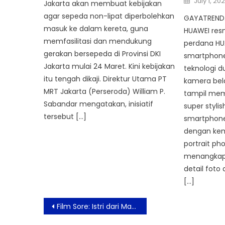
July 1, 20
Jakarta akan membuat kebijakan
on
agar sepeda non-lipat diperbolehkan
GAYATREND.c
masuk ke dalam kereta, guna
HUAWEI res
memfasilitasi dan mendukung
perdana HUA
gerakan bersepeda di Provinsi DKI
smartphon
Jakarta mulai 24 Maret. Kini kebijakan
teknologi d
itu tengah dikaji. Direktur Utama PT
kamera bela
MRT Jakarta (Perseroda) William P.
tampil mem
Sabandar mengatakan, inisiatif
super styli
tersebut […]
smartphone
dengan ke
portrait ph
menangkap
detail foto
[…]
Post
Film Sore: Istri dari Masa Depan Merilis Official Poster & Trailer
navigation