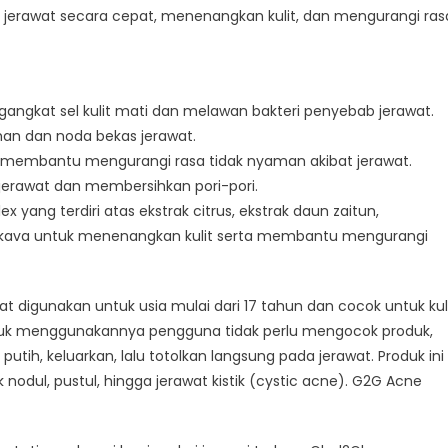
rawat secara cepat, menenangkan kulit, dan mengurangi ras
engangkat sel kulit mati dan melawan bakteri penyebab jerawat.
n dan noda bekas jerawat.
n membantu mengurangi rasa tidak nyaman akibat jerawat.
jerawat dan membersihkan pori-pori.
ang terdiri atas ekstrak citrus, ekstrak daun zaitun,
kar kava untuk menenangkan kulit serta membantu mengurangi
t digunakan untuk usia mulai dari 17 tahun dan cocok untuk kul
ntuk menggunakannya pengguna tidak perlu mengocok produk,
tih, keluarkan, lalu totolkan langsung pada jerawat. Produk ini
nodul, pustul, hingga jerawat kistik (cystic acne). G2G Acne