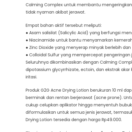
Calming Complex untuk membantu mengeringkan je
tidak nyaman akibat jerawat.
Empat bahan aktif tersebut meliputi:
● Asam salisilat (Salicylic Acid) yang berfungsi m
● Niacinamide untuk bantu menyamarkan kemeraha
● Zinc Dioxide yang menyerap minyak berlebih da
● Colloidal Sulfur yang mempercepat pengeringan 
Seluruhnya dikombinasikan dengan Calming Complex y
dipotassium glycyrrhizate, ectoin, dan ekstrak a
iritasi.
Produk G2G Acne Drying Lotion berukuran 10 ml dapa
berminak dan rentan berjerawat (acne prone). U
cukup celupkan aplikator hingga menyentuh bubuk pu
diformulasikan untuk semua jenis jerawat, termasuk 
Drying Lotion tersedia dengan harga Rp49.000.