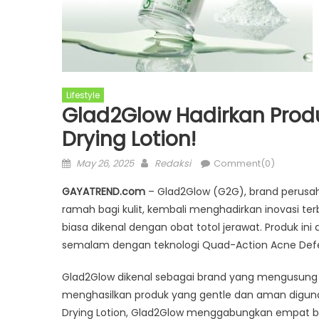
Lifestyle
Glad2Glow Hadirkan Produ
Drying Lotion!
Posted
Author
May 26, 2025
Redaksi
Comment(0)
on
GAYATREND.com
– Glad2Glow (G2G), brand perusah
ramah bagi kulit, kembali menghadirkan inovasi ter
biasa dikenal dengan obat totol jerawat. Produk 
semalam dengan teknologi Quad-Action Acne Def
Glad2Glow dikenal sebagai brand yang mengusung te
menghasilkan produk yang gentle dan aman digun
Drying Lotion, Glad2Glow menggabungkan empat b