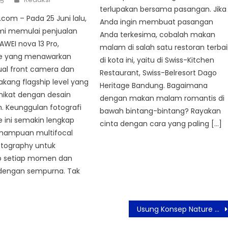
25
terlupakan bersama pasangan. Jika
om – Pada 25 Juni lalu,
Anda ingin membuat pasangan
mi memulai penjualan
Anda terkesima, cobalah makan
WEI nova 13 Pro,
malam di salah satu restoran terbai
e yang menawarkan
di kota ini, yaitu di Swiss-Kitchen
ual front camera dan
Restaurant, Swiss-Belresort Dago
kang flagship level yang
Heritage Bandung. Bagaimana
ikat dengan desain
dengan makan malam romantis di
sh. Keunggulan fotografi
bawah bintang-bintang? Rayakan
 ini semakin lengkap
cinta dengan cara yang paling […]
mampuan multifocal
otography untuk
 setiap momen dan
 dengan sempurna. Tak
Usung Konsep Nature Futuristic, PT Metropolitan Golden Management Luncurkan Svvasana d’Andara