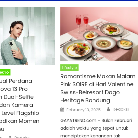
Lifestyle
ekno
Romantisme Makan Malam
jual Perdana!
Pink SOIRE di Hari Valentine
ova 13 Pro
Swiss-Belresort Dago
 Dual-Selfie
Heritage Bandung
dan Kamera
Author
Posted
Redaksi
February 13, 2025
Level Flagship
on
badikan Momen
GAYATREND.com – Bulan Februari
adalah waktu yang tepat untuk
mu
menciptakan kenangan tak
Author
Redaksi