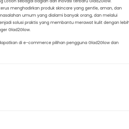
Lotion sebagai bagian dari inovasi terbaru Glad2Glow.
erus menghadirkan produk skincare yang gentle, aman, dan
 permasalahan umum yang dialami banyak orang, dan melalui
enjadi solusi praktis yang membantu merawat kulit dengan lebi
ager Glad2Glow.
 didapatkan di e-commerce pilihan pengguna Glad2Glow dan
.