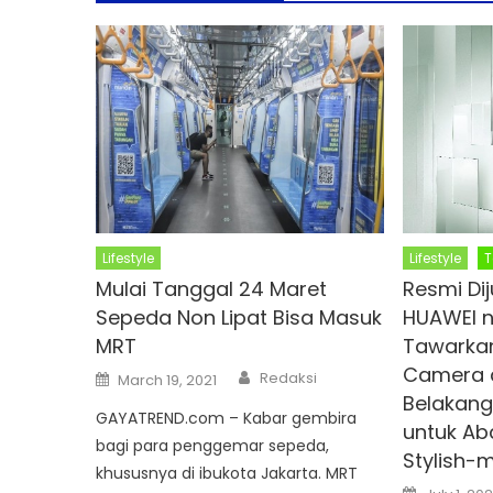
Lifestyle
Lifestyle
T
Mulai Tanggal 24 Maret
Resmi Di
Sepeda Non Lipat Bisa Masuk
HUAWEI n
MRT
Tawarkan
Camera 
Author
Posted
Redaksi
March 19, 2021
on
Belakang 
GAYATREND.com – Kabar gembira
untuk A
bagi para penggemar sepeda,
Stylish-
khususnya di ibukota Jakarta. MRT
Posted