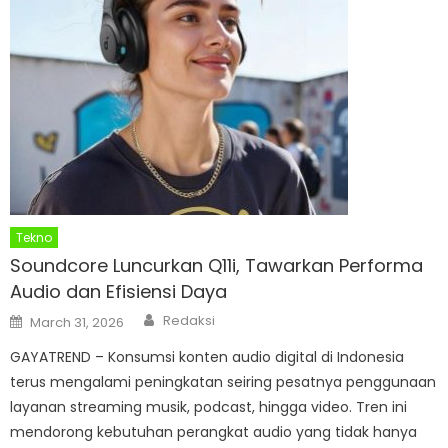
Tekno
Soundcore Luncurkan Q11i, Tawarkan Performa
Audio dan Efisiensi Daya
Author
Posted
Redaksi
March 31, 2026
on
GAYATREND – Konsumsi konten audio digital di Indonesia
terus mengalami peningkatan seiring pesatnya penggunaan
layanan streaming musik, podcast, hingga video. Tren ini
mendorong kebutuhan perangkat audio yang tidak hanya