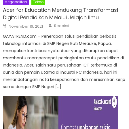
Megapolitan
Tekno
Acer for Education Mendukung Transformasi
Digital Pendidikan Melalui Jelajah Ilmu
Author
Posted
Redaksi
November 16, 2021
on
GAYATREND.com – Penerapan solusi pendidikan berbasis
teknologi informasi di SMP Negeri Buti Merauke, Papua,
merupakan kontribusi nyata Acer yang diharapkan dapat
membantu mempercepat peningkatan mutu pendidikan di
Indonesia. Acer, salah satu perusahaan ICT terkemuka di
dunia dan pemain utama di industri PC Indonesia, hari ini
menandatangani nota kesepahaman dan meresmikan kerja
sama dengan SMP Negeri […]