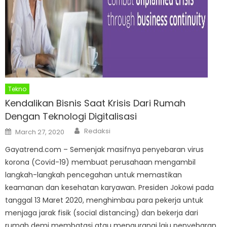
Tekno
Kendalikan Bisnis Saat Krisis Dari Rumah
Dengan Teknologi Digitalisasi
Author
Posted
Redaksi
March 27, 2020
on
Gayatrend.com – Semenjak masifnya penyebaran virus
korona (Covid-19) membuat perusahaan mengambil
langkah-langkah pencegahan untuk memastikan
keamanan dan kesehatan karyawan. Presiden Jokowi pada
tanggal 13 Maret 2020, menghimbau para pekerja untuk
menjaga jarak fisik (social distancing) dan bekerja dari
rumah demi membatasi atau mengurangi laju penyebaran