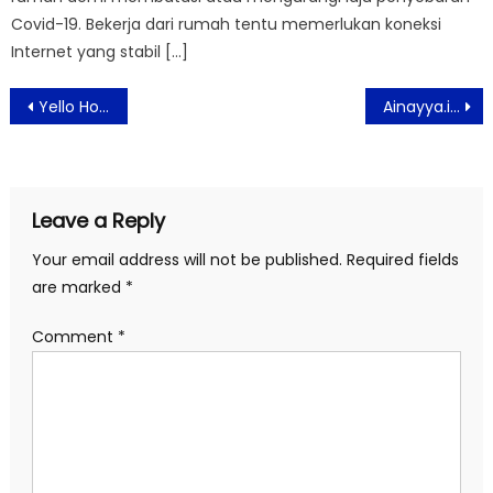
Covid-19. Bekerja dari rumah tentu memerlukan koneksi
Internet yang stabil […]
Post
Yello Hotel Harmoni Jakarta Hadirkan Kembali Paket Stay! Savor! Style! untuk Liburan Tak Terlupakan di Pusat Kota
Ainayya.id Usung Tema ‘Epic-Ethnic’ Baju Kurung Melayu Printing Khas Indonesia di IFW 2025
navigation
Leave a Reply
Your email address will not be published.
Required fields
are marked
*
Comment
*