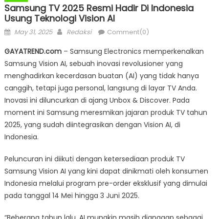
Samsung TV 2025 Resmi Hadir Di Indonesia
Usung Teknologi Vision AI
Posted
Author
May 31, 2025
Redaksi
Comment(0)
on
GAYATREND.com
– Samsung Electronics memperkenalkan
Samsung Vision AI, sebuah inovasi revolusioner yang
menghadirkan kecerdasan buatan (AI) yang tidak hanya
canggih, tetapi juga personal, langsung di layar TV Anda.
Inovasi ini diluncurkan di ajang Unbox & Discover. Pada
moment ini Samsung meresmikan jajaran produk TV tahun
2025, yang sudah diintegrasikan dengan Vision AI, di
Indonesia.
Peluncuran ini diikuti dengan ketersediaan produk TV
Samsung Vision AI yang kini dapat dinikmati oleh konsumen
Indonesia melalui program pre-order eksklusif yang dimulai
pada tanggal 14 Mei hingga 3 Juni 2025.
“Beberapa tahun lalu, AI mungkin masih dianggap sebagai