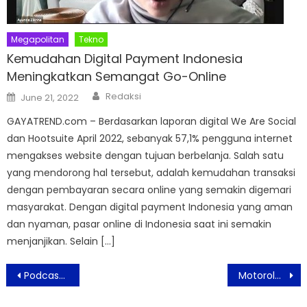
Megapolitan
Tekno
Kemudahan Digital Payment Indonesia
Meningkatkan Semangat Go-Online
Author
Posted
Redaksi
June 21, 2022
on
GAYATREND.com – Berdasarkan laporan digital We Are Social
dan Hootsuite April 2022, sebanyak 57,1% pengguna internet
mengakses website dengan tujuan berbelanja. Salah satu
yang mendorong hal tersebut, adalah kemudahan transaksi
dengan pembayaran secara online yang semakin digemari
masyarakat. Dengan digital payment Indonesia yang aman
dan nyaman, pasar online di Indonesia saat ini semakin
menjanjikan. Selain […]
Post
Podcast Rapot Bikin Heboh, The Lantis Bikin Haru, Musikal Keluarga Cemara 2025 Tambah Warna Baru!
Motorola edge 60 FUSION Dilengkapi Kamera 50 MP Terbaik dan Pertama di dunia
navigation