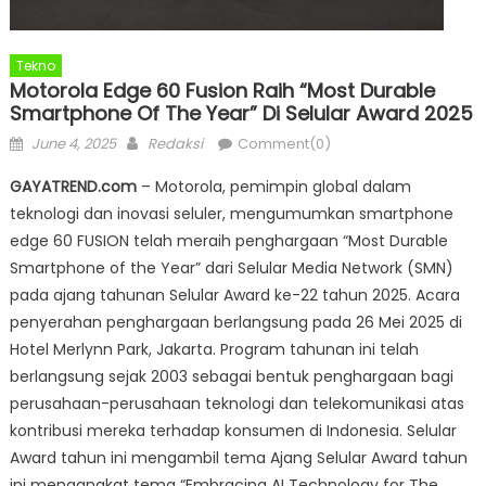
Tekno
Motorola Edge 60 Fusion Raih “Most Durable
Smartphone Of The Year” Di Selular Award 2025
Posted
Author
June 4, 2025
Redaksi
Comment(0)
on
GAYATREND.com
– Motorola, pemimpin global dalam
teknologi dan inovasi seluler, mengumumkan smartphone
edge 60 FUSION telah meraih penghargaan “Most Durable
Smartphone of the Year” dari Selular Media Network (SMN)
pada ajang tahunan Selular Award ke-22 tahun 2025. Acara
penyerahan penghargaan berlangsung pada 26 Mei 2025 di
Hotel Merlynn Park, Jakarta. Program tahunan ini telah
berlangsung sejak 2003 sebagai bentuk penghargaan bagi
perusahaan-perusahaan teknologi dan telekomunikasi atas
kontribusi mereka terhadap konsumen di Indonesia. Selular
Award tahun ini mengambil tema Ajang Selular Award tahun
ini mengangkat tema “Embracing AI Technology for The