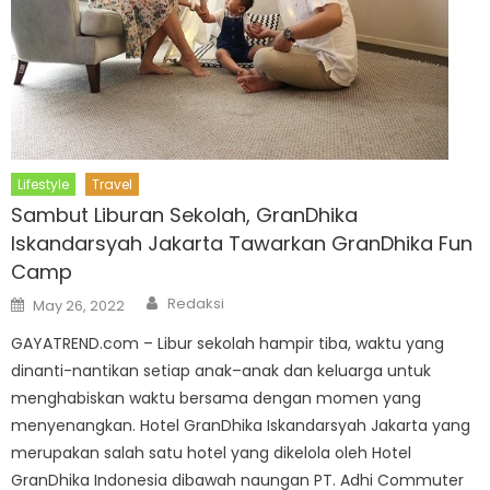
Lifestyle
Travel
Sambut Liburan Sekolah, GranDhika
Iskandarsyah Jakarta Tawarkan GranDhika Fun
Camp
Author
Posted
Redaksi
May 26, 2022
on
GAYATREND.com – Libur sekolah hampir tiba, waktu yang
dinanti-nantikan setiap anak–anak dan keluarga untuk
menghabiskan waktu bersama dengan momen yang
menyenangkan. Hotel GranDhika Iskandarsyah Jakarta yang
merupakan salah satu hotel yang dikelola oleh Hotel
GranDhika Indonesia dibawah naungan PT. Adhi Commuter