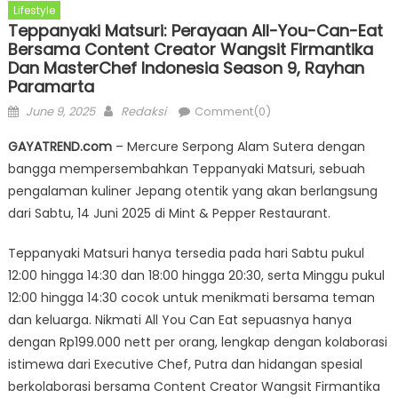
Lifestyle
Teppanyaki Matsuri: Perayaan All-You-Can-Eat
Bersama Content Creator Wangsit Firmantika
Dan MasterChef Indonesia Season 9, Rayhan
Paramarta
Posted
Author
June 9, 2025
Redaksi
Comment(0)
on
GAYATREND.com
– Mercure Serpong Alam Sutera dengan
bangga mempersembahkan Teppanyaki Matsuri, sebuah
pengalaman kuliner Jepang otentik yang akan berlangsung
dari Sabtu, 14 Juni 2025 di Mint & Pepper Restaurant.
Teppanyaki Matsuri hanya tersedia pada hari Sabtu pukul
12:00 hingga 14:30 dan 18:00 hingga 20:30, serta Minggu pukul
12:00 hingga 14:30 cocok untuk menikmati bersama teman
dan keluarga. Nikmati All You Can Eat sepuasnya hanya
dengan Rp199.000 nett per orang, lengkap dengan kolaborasi
istimewa dari Executive Chef, Putra dan hidangan spesial
berkolaborasi bersama Content Creator Wangsit Firmantika