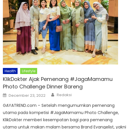
Health
Lifestyle
KlikDokter Ajak Pemenang #JagaMamamu
Photo Challenge Dinner Bareng
Author
Posted
Redaksi
December 23, 2022
on
GAYATREND.com – Setelah mengumumkan pemenang
utama pada kompetisi #JagaMamamu Photo Challenge,
KlikDokter memberi kesempatan bagi para pemenang
utama untuk makan malam bersama Brand Evangelist, yakni