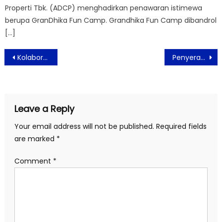
Properti Tbk. (ADCP) menghadirkan penawaran istimewa
berupa GranDhika Fun Camp. Grandhika Fun Camp dibandrol
[…]
Post
Kolaborasi Selebritis, Artist Inc. Luncurkan Rejuven-8 Night Cream di Beauty Fest Asia 2025
Penyerahan Hewan Kurban Idul Adha 1446 H Oleh Pimpinan Fraser Residence Sudirman, Jakarta
navigation
Leave a Reply
Your email address will not be published.
Required fields
are marked
*
Comment
*