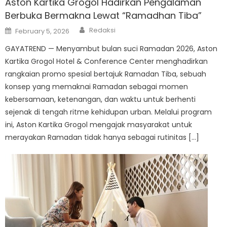
Aston Kartika Grogol Hadirkan Pengalaman
Berbuka Bermakna Lewat “Ramadhan Tiba”
Author
Posted
Redaksi
February 5, 2026
on
GAYATREND — Menyambut bulan suci Ramadan 2026, Aston
Kartika Grogol Hotel & Conference Center menghadirkan
rangkaian promo spesial bertajuk Ramadan Tiba, sebuah
konsep yang memaknai Ramadan sebagai momen
kebersamaan, ketenangan, dan waktu untuk berhenti
sejenak di tengah ritme kehidupan urban. Melalui program
ini, Aston Kartika Grogol mengajak masyarakat untuk
merayakan Ramadan tidak hanya sebagai rutinitas […]