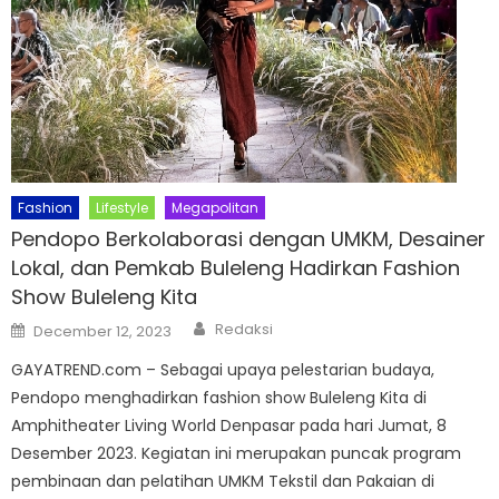
Fashion
Lifestyle
Megapolitan
Pendopo Berkolaborasi dengan UMKM, Desainer
Lokal, dan Pemkab Buleleng Hadirkan Fashion
Show Buleleng Kita
Author
Posted
Redaksi
December 12, 2023
on
GAYATREND.com – Sebagai upaya pelestarian budaya,
Pendopo menghadirkan fashion show Buleleng Kita di
Amphitheater Living World Denpasar pada hari Jumat, 8
Desember 2023. Kegiatan ini merupakan puncak program
pembinaan dan pelatihan UMKM Tekstil dan Pakaian di