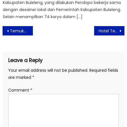
Kabupaten Buleleng, yang dilakukan Pendopo bekerja sama
dengan desainer lokal dan Pemerintah Kabupaten Buleleng.
Selain menampilkan 74 karya dalam […]
Post
Temukan Cita Rasa Lokal dan Internasional Di Hotel Kimaya Slipi Jakarta by Harris
Hotel Tentrem Jakarta Merayakan “Eka Warsa” Hadirkan Acara Penuh Makna
navigation
Leave a Reply
Your email address will not be published.
Required fields
are marked
*
Comment
*