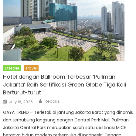
Lifestyle
Travel
Hotel dengan Ballroom Terbesar ‘Pullman
Jakarta’ Raih Sertifikasi Green Globe Tiga Kali
Berturut-turut
Author
Posted
Redaksi
July 16, 2026
on
GAYA TREND – Terletak di jantung Jakarta Barat yang dinamis
dan terhubung langsung dengan Central Park Mall, Pullman
Jakarta Central Park merupakan salah satu destinasi MICE
bergaya hidup modern terkemuka di Indonesia. Dengan