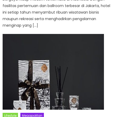
fasilitas pertemuan dan ballroom terbesar di Jakarta, hotel
ini setiap tahun menyambut ribuan wisatawan bisnis
maupun rekreasi serta menghadirkan pengalaman
menginap yang […]
Lifestyle
Megapolitan