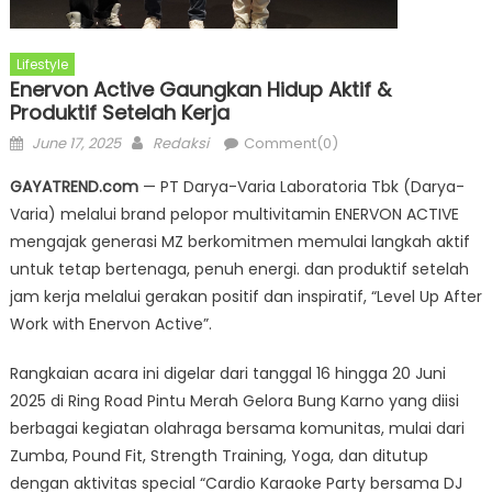
Lifestyle
Enervon Active Gaungkan Hidup Aktif &
Produktif Setelah Kerja
Posted
Author
June 17, 2025
Redaksi
Comment(0)
on
GAYATREND.com
— PT Darya-Varia Laboratoria Tbk (Darya-
Varia) melalui brand pelopor multivitamin ENERVON ACTIVE
mengajak generasi MZ berkomitmen memulai langkah aktif
untuk tetap bertenaga, penuh energi. dan produktif setelah
jam kerja melalui gerakan positif dan inspiratif, “Level Up After
Work with Enervon Active”.
Rangkaian acara ini digelar dari tanggal 16 hingga 20 Juni
2025 di Ring Road Pintu Merah Gelora Bung Karno yang diisi
berbagai kegiatan olahraga bersama komunitas, mulai dari
Zumba, Pound Fit, Strength Training, Yoga, dan ditutup
dengan aktivitas special “Cardio Karaoke Party bersama DJ