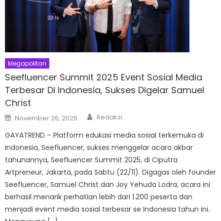
Megapolitan
Seefluencer Summit 2025 Event Sosial Media
Terbesar Di Indonesia, Sukses Digelar Samuel
Christ
Author
Posted
Redaksi
November 26, 2025
on
GAYATREND – Platform edukasi media sosial terkemuka di
Indonesia, Seefluencer, sukses menggelar acara akbar
tahunannya, Seefluencer Summit 2025, di Ciputra
Artpreneur, Jakarta, pada Sabtu (22/11). Digagas oleh founder
Seefluencer, Samuel Christ dan Joy Yehuda Lodra, acara ini
berhasil menarik perhatian lebih dari 1.200 peserta dan
menjadi event media sosial terbesar se Indonesia tahun ini.