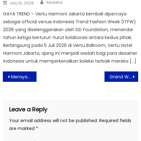
Author
Posted
Redaksi
July 10, 2026
on
GAYA TREND – Vertu Harmoni Jakarta kembali dipercaya
sebagai official venue Indonesia Trend Fashion Week (ITFW)
2026 yang diselenggarakan oleh DD Foundation, menandai
tahun ketiga berturut-turut kolaborasi antara kedua pihak.
Berlangsung pada 5 Juli 2026 di Vertu Ballroom, Vertu Hotel
Harmoni Jakarta, ajang ini menjadi wadah bagi para desainer
Indonesia untuk memperkenalkan koleksi terbaik mereka […]
Post
Merayakan Keluarga Bersama Pertunjukan Panggung Musikal Keluarga Cemara 2025
Grand Whiz Poins Simatupang Gelar Kolaborasi Sosial Bersama PDGI Jakarta Selatan Dihari Jadinya yang ke-9
navigation
Leave a Reply
Your email address will not be published.
Required fields
are marked
*