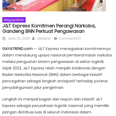
Megapolitan
J&T Express Komitmen Perangi Narkoba,
Gandeng BNN Perkuat Pengawasan
Posted
Author
June 20, 2025
Redaksi
Comment(0)
on
GAYATREND.com
— J&T Express menegaskan komitmennya
dalam mendukung upaya nasional pemberantasan narkoba
melalui penguatan sistem pengawasan di sektor logistik.
Sejak 2023, J&T Express telah menjalin kolaborasi dengan
Badan Narkotika Nasional (BNN) dalam berbagai inisiatif
pencegahan sebagai langkah antisipatif terhadap potensi
penyalahgunaan jalur pengiriman.
Langkah ini menjadi bagian dari respon dan inisiatif J&T
Express sebagai perusahaan logistik nasional yang memiliki
jaringan distribusi luas di seluruh Indonesia dalam