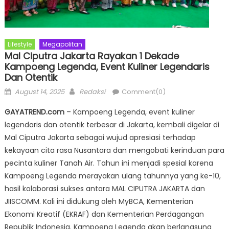
Lifestyle
Megapolitan
Mal Ciputra Jakarta Rayakan 1 Dekade
Kampoeng Legenda, Event Kuliner Legendaris
Dan Otentik
Posted
Author
August 14, 2025
Redaksi
Comment(0)
on
GAYATREND.com
– Kampoeng Legenda, event kuliner
legendaris dan otentik terbesar di Jakarta, kembali digelar di
Mal Ciputra Jakarta sebagai wujud apresiasi terhadap
kekayaan cita rasa Nusantara dan mengobati kerinduan para
pecinta kuliner Tanah Air. Tahun ini menjadi spesial karena
Kampoeng Legenda merayakan ulang tahunnya yang ke-10,
hasil kolaborasi sukses antara MAL CIPUTRA JAKARTA dan
JIISCOMM. Kali ini didukung oleh MyBCA, Kementerian
Ekonomi Kreatif (EKRAF) dan Kementerian Perdagangan
Republik Indonesia. Kampoeng Legenda akan berlangsung