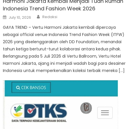
Harmoni Jakarta Kembali Menjadi Tuan Rumah
Indonesia Trend Fashion Week 2026
Author
Posted
Redaksi
July 10, 2026
on
GAYA TREND – Vertu Harmoni Jakarta kembali dipercaya
sebagai official venue Indonesia Trend Fashion Week (ITFW)
2026 yang diselenggarakan oleh DD Foundation, menandai
tahun ketiga berturut-turut kolaborasi antara kedua pihak.
Berlangsung pada 5 Juli 2026 di Vertu Ballroom, Vertu Hotel
Harmoni Jakarta, ajang ini menjadi wadah bagi para desainer
Indonesia untuk memperkenalkan koleksi terbaik mereka […]