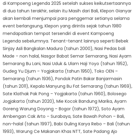
di Kampoeng Legenda 2025 setelah sukses keikutsertaannya
di dua tahun terakhir, selain itu Masih dari Bali, Klepon Gianyar
akan kembali menjumpai para penggemar setianya selama
event berlangsung, Klepon yang dirintis sejak tahun 1980
mendapatkan tempat tersendiri di event Kampoeng
Legenda sebelumnya. Tenant-tenant lainnya seperti Bebek
Sinjay Asli Bangkalan Madura (tahun 2000), Nasi Pedas bali
Made – non halal, Nasgor Babat Semar Semarang, Nasi Ayam
Semarang Bu Lani, Nasi Uduk & Ulam Haji Yoyo (tahun 1952),
Gudeg Yu Djum – Yogjakarta (tahun 1950), Toko OEN –
Semarang (tahun 1936), Pondok Patin Bakar Banjarmasin
(tahun 2011), Kepala Manyung Bu Fat Semarang (tahun 1969),
Sate Klathak Pak Pong – Yogjakarta (tahun 1960), Bolosego
Jogjakarta (tahun 2020), Mie Kocok Bandung Marika, Ayam
Goreng Warung Doyong – Bogor (tahun 1972), Soto Ayam
Ambengan Cak Arto – Surabaya, Sate Bawah Pohon – Bali,
non-halal (tahun 1997), Babi Guling Karya Rebo – Bali (tahun
1993), Warung Ce Makanan Khas NTT, Sate Padang Ajo