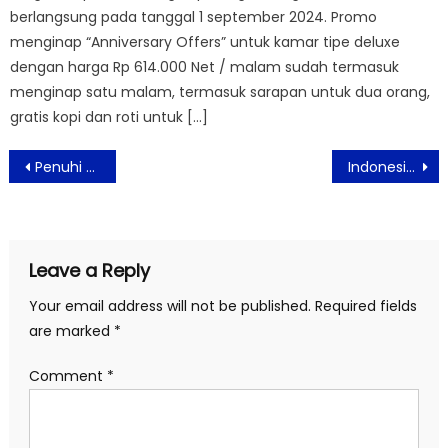
berlangsung pada tanggal 1 september 2024. Promo
menginap “Anniversary Offers” untuk kamar tipe deluxe
dengan harga Rp 614.000 Net / malam sudah termasuk
menginap satu malam, termasuk sarapan untuk dua orang,
gratis kopi dan roti untuk […]
Post
Penuhi Semua Kebutuhan Pernikahan Dalam Satu Kunjungan di Jakarta Wedding Festival 2025
Indonesia Mourns the Passing of the Prince of Peace, Prince Dr. Damien Dematra
navigation
Leave a Reply
Your email address will not be published.
Required fields
are marked
*
Comment
*