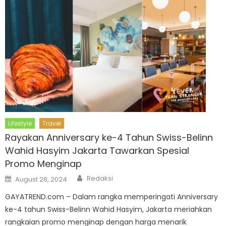
Lifestyle
Travel
Rayakan Anniversary ke-4 Tahun Swiss-Belinn
Wahid Hasyim Jakarta Tawarkan Spesial
Promo Menginap
Author
Posted
Redaksi
August 28, 2024
on
GAYATREND.com – Dalam rangka memperingati Anniversary
ke-4 tahun Swiss-Belinn Wahid Hasyim, Jakarta meriahkan
rangkaian promo menginap dengan harga menarik