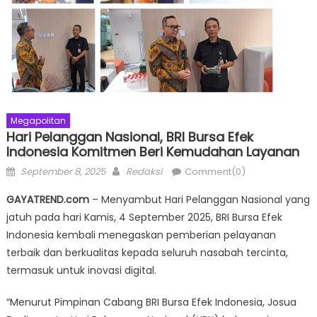
Megapolitan
Hari Pelanggan Nasional, BRI Bursa Efek
Indonesia Komitmen Beri Kemudahan Layanan
Posted
Author
September 8, 2025
Redaksi
Comment(0)
on
GAYATREND.com
– Menyambut Hari Pelanggan Nasional yang
jatuh pada hari Kamis, 4 September 2025, BRI Bursa Efek
Indonesia kembali menegaskan pemberian pelayanan
terbaik dan berkualitas kepada seluruh nasabah tercinta,
termasuk untuk inovasi digital.
“Menurut Pimpinan Cabang BRI Bursa Efek Indonesia, Josua