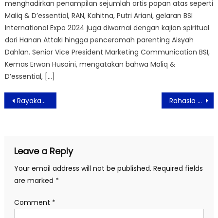
menghadirkan penampilan sejumlah artis papan atas seperti
Maliq & D’essential, RAN, Kahitna, Putri Ariani, gelaran BSI
International Expo 2024 juga diwarnai dengan kajian spiritual
dari Hanan Attaki hingga penceramah parenting Aisyah
Dahlan. Senior Vice President Marketing Communication BSI,
Kemas Erwan Husaini, mengatakan bahwa Maliq &
D’essential, […]
Post
Rayakan Hari Pelanggan Nasional, Hotel Aston Priority Simatupang Bagi-Bagi Hadiah
Rahasia Sukses D’NEVEN: Warisan, Inovasi, dan Cinta dalam Setiap Potongan Kue
navigation
Leave a Reply
Your email address will not be published.
Required fields
are marked
*
Comment
*