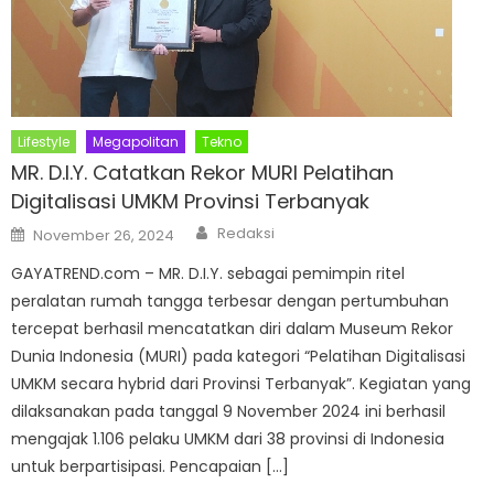
Lifestyle
Megapolitan
Tekno
MR. D.I.Y. Catatkan Rekor MURI Pelatihan
Digitalisasi UMKM Provinsi Terbanyak
Author
Posted
Redaksi
November 26, 2024
on
GAYATREND.com – MR. D.I.Y. sebagai pemimpin ritel
peralatan rumah tangga terbesar dengan pertumbuhan
tercepat berhasil mencatatkan diri dalam Museum Rekor
Dunia Indonesia (MURI) pada kategori “Pelatihan Digitalisasi
UMKM secara hybrid dari Provinsi Terbanyak”. Kegiatan yang
dilaksanakan pada tanggal 9 November 2024 ini berhasil
mengajak 1.106 pelaku UMKM dari 38 provinsi di Indonesia
untuk berpartisipasi. Pencapaian […]