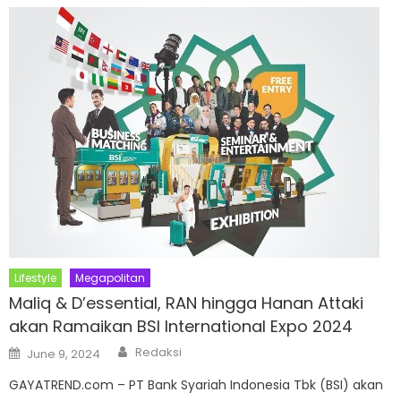
Lifestyle
Megapolitan
Maliq & D’essential, RAN hingga Hanan Attaki
akan Ramaikan BSI International Expo 2024
Author
Posted
Redaksi
June 9, 2024
on
GAYATREND.com – PT Bank Syariah Indonesia Tbk (BSI) akan