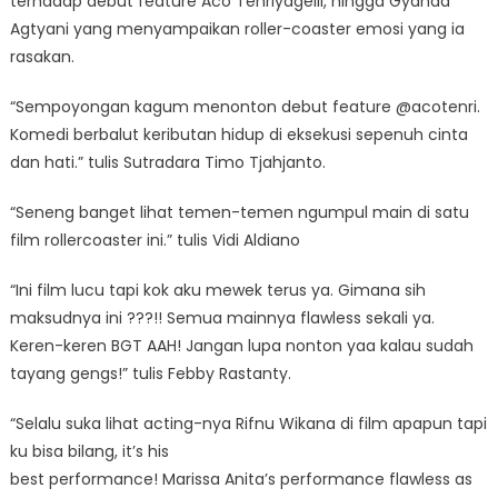
terhadap debut feature Aco Tenriyagelli, hingga Gyanda
Agtyani yang menyampaikan roller-coaster emosi yang ia
rasakan.
“Sempoyongan kagum menonton debut feature @acotenri.
Komedi berbalut keributan hidup di eksekusi sepenuh cinta
dan hati.” tulis Sutradara Timo Tjahjanto.
“Seneng banget lihat temen-temen ngumpul main di satu
film rollercoaster ini.” tulis Vidi Aldiano
“Ini film lucu tapi kok aku mewek terus ya. Gimana sih
maksudnya ini ???!! Semua mainnya flawless sekali ya.
Keren-keren BGT AAH! Jangan lupa nonton yaa kalau sudah
tayang gengs!” tulis Febby Rastanty.
“Selalu suka lihat acting-nya Rifnu Wikana di film apapun tapi
ku bisa bilang, it’s his
best performance! Marissa Anita’s performance flawless as