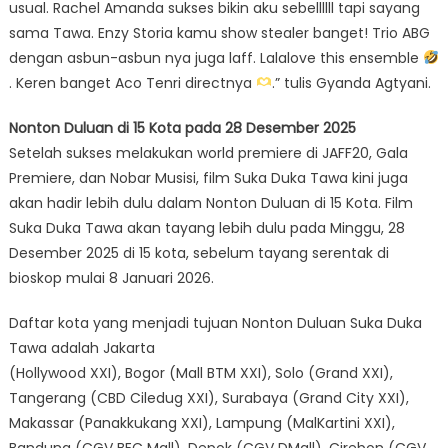
usual. Rachel Amanda sukses bikin aku sebellllll tapi sayang
sama Tawa. Enzy Storia kamu show stealer banget! Trio ABG
dengan asbun-asbun nya juga laff. Lalalove this ensemble
. Keren banget Aco Tenri directnya
.” tulis Gyanda Agtyani.
Nonton Duluan di 15 Kota pada 28 Desember 2025
Setelah sukses melakukan world premiere di JAFF20, Gala
Premiere, dan Nobar Musisi, film Suka Duka Tawa kini juga
akan hadir lebih dulu dalam Nonton Duluan di 15 Kota. Film
Suka Duka Tawa akan tayang lebih dulu pada Minggu, 28
Desember 2025 di 15 kota, sebelum tayang serentak di
bioskop mulai 8 Januari 2026.
Daftar kota yang menjadi tujuan Nonton Duluan Suka Duka
Tawa adalah Jakarta
(Hollywood XXI), Bogor (Mall BTM XXI), Solo (Grand XXI),
Tangerang (CBD Ciledug XXI), Surabaya (Grand City XXI),
Makassar (Panakkukang XXI), Lampung (MalKartini XXI),
Bandung (CGV BEC Mall), Depok (CGV DMall), Cirebon (CGV