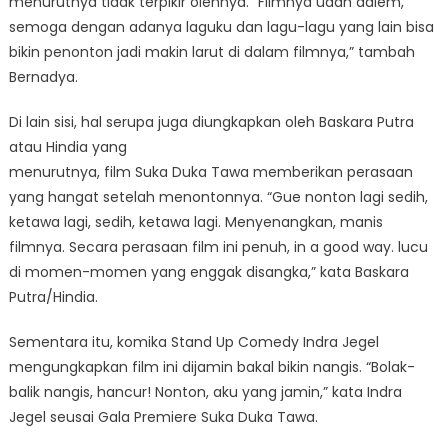
menurutnya tidak terpikir olehnya. “Filmnya udah dalem,
semoga dengan adanya laguku dan lagu-lagu yang lain bisa
bikin penonton jadi makin larut di dalam filmnya,” tambah
Bernadya.
Di lain sisi, hal serupa juga diungkapkan oleh Baskara Putra
atau Hindia yang
menurutnya, film Suka Duka Tawa memberikan perasaan
yang hangat setelah menontonnya. “Gue nonton lagi sedih,
ketawa lagi, sedih, ketawa lagi. Menyenangkan, manis
filmnya. Secara perasaan film ini penuh, in a good way. lucu
di momen-momen yang enggak disangka,” kata Baskara
Putra/Hindia.
Sementara itu, komika Stand Up Comedy Indra Jegel
mengungkapkan film ini dijamin bakal bikin nangis. “Bolak-
balik nangis, hancur! Nonton, aku yang jamin,” kata Indra
Jegel seusai Gala Premiere Suka Duka Tawa.