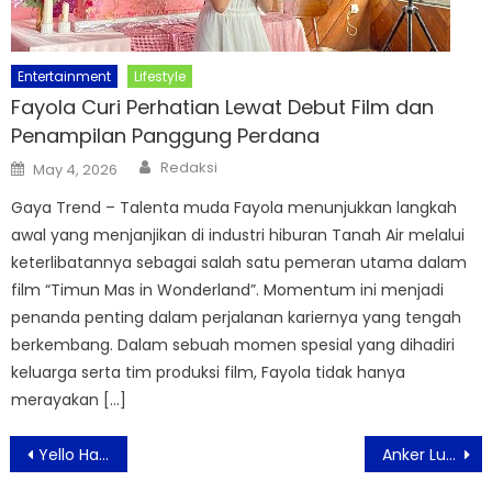
Entertainment
Lifestyle
Fayola Curi Perhatian Lewat Debut Film dan
Penampilan Panggung Perdana
Author
Posted
Redaksi
May 4, 2026
on
Gaya Trend – Talenta muda Fayola menunjukkan langkah
awal yang menjanjikan di industri hiburan Tanah Air melalui
keterlibatannya sebagai salah satu pemeran utama dalam
film “Timun Mas in Wonderland”. Momentum ini menjadi
penanda penting dalam perjalanan kariernya yang tengah
berkembang. Dalam sebuah momen spesial yang dihadiri
keluarga serta tim produksi film, Fayola tidak hanya
merayakan […]
Post
Yello Harmoni Jakarta Raih Penghargaan Jakarta Leading 3-Star Hotel 2025 di Jakarta Tourism Awards
Anker Luncurkan USB-C Car Charger 75W Ultra-Compact dengan Kabel Tarik-Ulang: Solusi Pengisian Cepat dan Rapi untuk Pengguna Modern
navigation