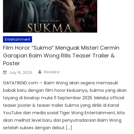
Entertainment
Film Horor “Sukma” Menguak Misteri Cermin
Garapan Baim Wong Rilis Teaser Trailer &
Poster
Author
Posted
Redaksi
July 16, 2025
on
GAYATREND.com — Baim Wong akan segera memasuki
babak baru dengan film horor keduanya, Sukma yang akan
tayang di bioskop mulai 11 September 2025. Melalui official
teaser poster & teaser trailer Sukma yang dirilis di Kanal
YouTube dan media sosial Tiger Wong Entertainment, kita
akan melihat level baru dari penyutradaraan Baim Wong
setelah sukses dengan debut […]