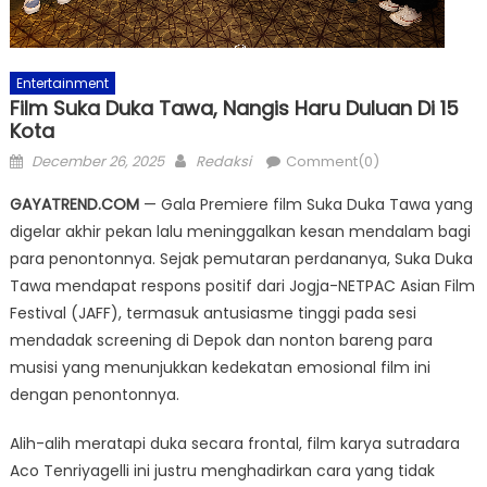
Entertainment
Film Suka Duka Tawa, Nangis Haru Duluan Di 15
Kota
Posted
Author
December 26, 2025
Redaksi
Comment(0)
on
GAYATREND.COM
— Gala Premiere film Suka Duka Tawa yang
digelar akhir pekan lalu meninggalkan kesan mendalam bagi
para penontonnya. Sejak pemutaran perdananya, Suka Duka
Tawa mendapat respons positif dari Jogja-NETPAC Asian Film
Festival (JAFF), termasuk antusiasme tinggi pada sesi
mendadak screening di Depok dan nonton bareng para
musisi yang menunjukkan kedekatan emosional film ini
dengan penontonnya.
Alih-alih meratapi duka secara frontal, film karya sutradara
Aco Tenriyagelli ini justru menghadirkan cara yang tidak