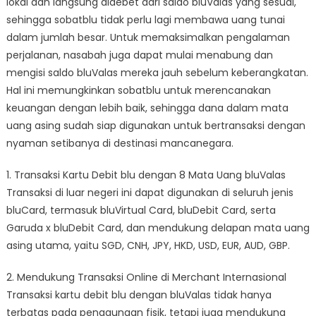
lokal dan langsung didebet dari saldo bluValas yang sesuai,
sehingga sobatblu tidak perlu lagi membawa uang tunai
dalam jumlah besar. Untuk memaksimalkan pengalaman
perjalanan, nasabah juga dapat mulai menabung dan
mengisi saldo bluValas mereka jauh sebelum keberangkatan.
Hal ini memungkinkan sobatblu untuk merencanakan
keuangan dengan lebih baik, sehingga dana dalam mata
uang asing sudah siap digunakan untuk bertransaksi dengan
nyaman setibanya di destinasi mancanegara.
1. Transaksi Kartu Debit blu dengan 8 Mata Uang bluValas
Transaksi di luar negeri ini dapat digunakan di seluruh jenis
bluCard, termasuk bluVirtual Card, bluDebit Card, serta
Garuda x bluDebit Card, dan mendukung delapan mata uang
asing utama, yaitu SGD, CNH, JPY, HKD, USD, EUR, AUD, GBP.
2. Mendukung Transaksi Online di Merchant Internasional
Transaksi kartu debit blu dengan bluValas tidak hanya
terbatas pada penggunaan fisik, tetapi juga mendukung