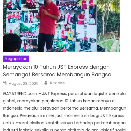
Megapolitan
Merayakan 10 Tahun JST Express dengan
Semangat Bersama Membangun Bangsa
Author
Posted
Redaksi
August 28, 2025
on
GAYATREND.com – J&T Express, perusahaan logistik berskala
global, merayakan perjalanan 10 tahun kehadirannya di
Indonesia melalui perayaan bertema Bersama, Membangun
Bangsa. Perayaan ini menjadi momentum bagi J&T Express
untuk merefleksikan kontribusinya terhadap perkembangan
industri logistik, sekaligus peran aktifnya dalam inisiatif sosial