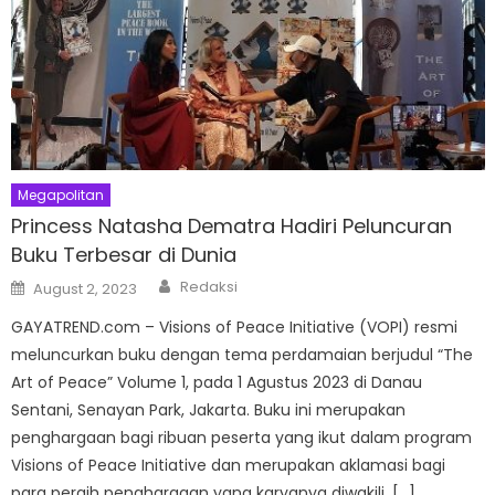
Megapolitan
Princess Natasha Dematra Hadiri Peluncuran
Buku Terbesar di Dunia
Author
Posted
Redaksi
August 2, 2023
on
GAYATREND.com – Visions of Peace Initiative (VOPI) resmi
meluncurkan buku dengan tema perdamaian berjudul “The
Art of Peace” Volume 1, pada 1 Agustus 2023 di Danau
Sentani, Senayan Park, Jakarta. Buku ini merupakan
penghargaan bagi ribuan peserta yang ikut dalam program
Visions of Peace Initiative dan merupakan aklamasi bagi
para peraih penghargaan yang karyanya diwakili. […]