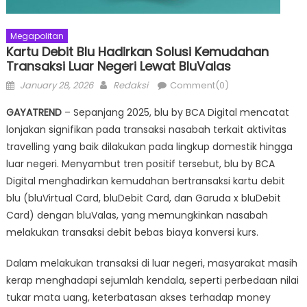
Megapolitan
Kartu Debit Blu Hadirkan Solusi Kemudahan
Transaksi Luar Negeri Lewat BluValas
Posted
Author
January 28, 2026
Redaksi
Comment(0)
on
GAYATREND
– Sepanjang 2025, blu by BCA Digital mencatat
lonjakan signifikan pada transaksi nasabah terkait aktivitas
travelling yang baik dilakukan pada lingkup domestik hingga
luar negeri. Menyambut tren positif tersebut, blu by BCA
Digital menghadirkan kemudahan bertransaksi kartu debit
blu (bluVirtual Card, bluDebit Card, dan Garuda x bluDebit
Card) dengan bluValas, yang memungkinkan nasabah
melakukan transaksi debit bebas biaya konversi kurs.
Dalam melakukan transaksi di luar negeri, masyarakat masih
kerap menghadapi sejumlah kendala, seperti perbedaan nilai
tukar mata uang, keterbatasan akses terhadap money