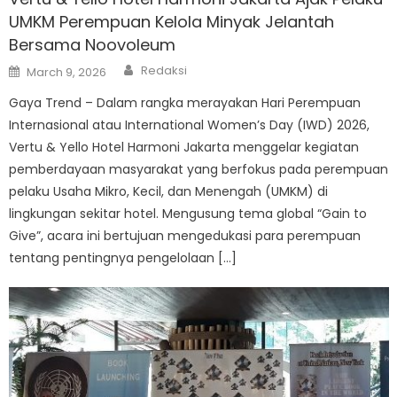
UMKM Perempuan Kelola Minyak Jelantah
Bersama Noovoleum
Author
Posted
Redaksi
March 9, 2026
on
Gaya Trend – Dalam rangka merayakan Hari Perempuan
Internasional atau International Women’s Day (IWD) 2026,
Vertu & Yello Hotel Harmoni Jakarta menggelar kegiatan
pemberdayaan masyarakat yang berfokus pada perempuan
pelaku Usaha Mikro, Kecil, dan Menengah (UMKM) di
lingkungan sekitar hotel. Mengusung tema global “Gain to
Give”, acara ini bertujuan mengedukasi para perempuan
tentang pentingnya pengelolaan […]