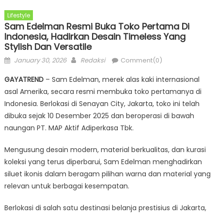
Lifestyle
Sam Edelman Resmi Buka Toko Pertama Di
Indonesia, Hadirkan Desain Timeless Yang
Stylish Dan Versatile
Posted
Author
January 30, 2026
Redaksi
Comment(0)
on
GAYATREND
– Sam Edelman, merek alas kaki internasional
asal Amerika, secara resmi membuka toko pertamanya di
Indonesia. Berlokasi di Senayan City, Jakarta, toko ini telah
dibuka sejak 10 Desember 2025 dan beroperasi di bawah
naungan PT. MAP Aktif Adiperkasa Tbk.
Mengusung desain modern, material berkualitas, dan kurasi
koleksi yang terus diperbarui, Sam Edelman menghadirkan
siluet ikonis dalam beragam pilihan warna dan material yang
relevan untuk berbagai kesempatan.
Berlokasi di salah satu destinasi belanja prestisius di Jakarta,