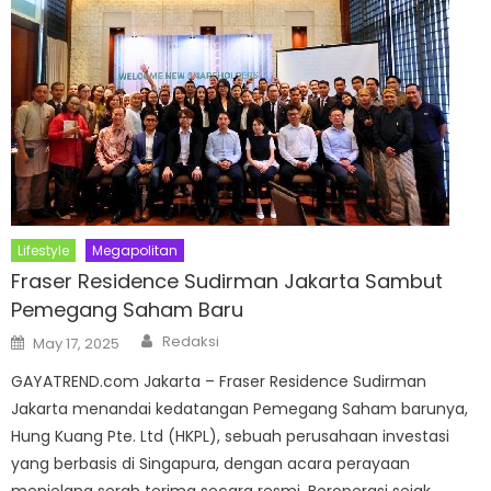
Lifestyle
Megapolitan
Fraser Residence Sudirman Jakarta Sambut
Pemegang Saham Baru
Author
Posted
Redaksi
May 17, 2025
on
GAYATREND.com Jakarta – Fraser Residence Sudirman
Jakarta menandai kedatangan Pemegang Saham barunya,
Hung Kuang Pte. Ltd (HKPL), sebuah perusahaan investasi
yang berbasis di Singapura, dengan acara perayaan