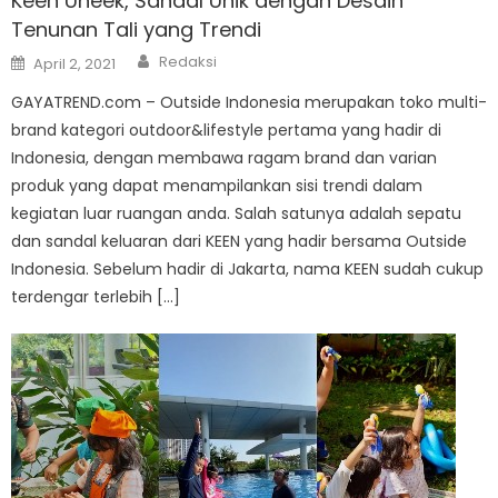
Keen Uneek, Sandal Unik dengan Desain
Tenunan Tali yang Trendi
Author
Posted
Redaksi
April 2, 2021
on
GAYATREND.com – Outside Indonesia merupakan toko multi-
brand kategori outdoor&lifestyle pertama yang hadir di
Indonesia, dengan membawa ragam brand dan varian
produk yang dapat menampilankan sisi trendi dalam
kegiatan luar ruangan anda. Salah satunya adalah sepatu
dan sandal keluaran dari KEEN yang hadir bersama Outside
Indonesia. Sebelum hadir di Jakarta, nama KEEN sudah cukup
terdengar terlebih […]