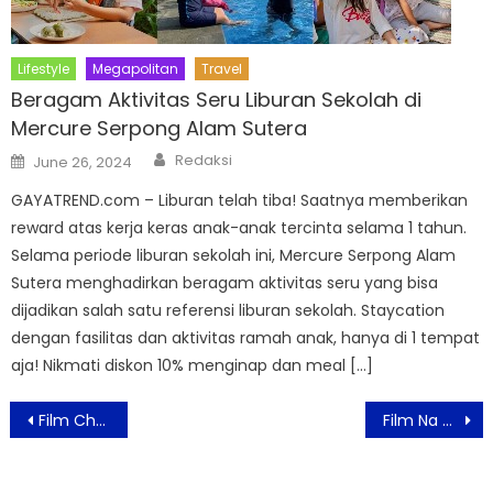
Lifestyle
Megapolitan
Travel
Beragam Aktivitas Seru Liburan Sekolah di
Mercure Serpong Alam Sutera
Author
Posted
Redaksi
June 26, 2024
on
GAYATREND.com – Liburan telah tiba! Saatnya memberikan
reward atas kerja keras anak-anak tercinta selama 1 tahun.
Selama periode liburan sekolah ini, Mercure Serpong Alam
Sutera menghadirkan beragam aktivitas seru yang bisa
dijadikan salah satu referensi liburan sekolah. Staycation
dengan fasilitas dan aktivitas ramah anak, hanya di 1 tempat
aja! Nikmati diskon 10% menginap dan meal […]
Post
Film Check Out Sekarang, Pay Later (CAPER) Suguhkan Cerita yang Relevan Sekaligus Menyegarkan dan Menyegarkan
Film Na Willa Karya Kreator JUMBO Resmi Merilis Teaser Poster, tayang Lebaran tahun ini di bioskop
navigation