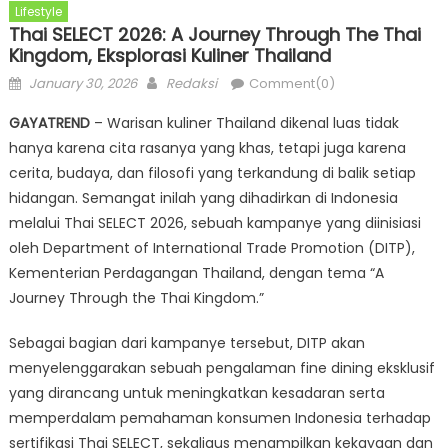
Lifestyle
Thai SELECT 2026: A Journey Through The Thai
Kingdom, Eksplorasi Kuliner Thailand
Posted
Author
January 30, 2026
Redaksi
Comment(0)
on
GAYATREND
– Warisan kuliner Thailand dikenal luas tidak
hanya karena cita rasanya yang khas, tetapi juga karena
cerita, budaya, dan filosofi yang terkandung di balik setiap
hidangan. Semangat inilah yang dihadirkan di Indonesia
melalui Thai SELECT 2026, sebuah kampanye yang diinisiasi
oleh Department of International Trade Promotion (DITP),
Kementerian Perdagangan Thailand, dengan tema “A
Journey Through the Thai Kingdom.”
Sebagai bagian dari kampanye tersebut, DITP akan
menyelenggarakan sebuah pengalaman fine dining eksklusif
yang dirancang untuk meningkatkan kesadaran serta
memperdalam pemahaman konsumen Indonesia terhadap
sertifikasi Thai SELECT, sekaligus menampilkan kekayaan dan