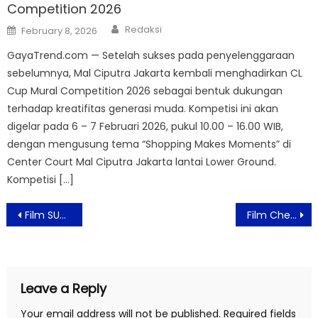
Competition 2026
Author
Posted
Redaksi
February 8, 2026
on
GayaTrend.com — Setelah sukses pada penyelenggaraan
sebelumnya, Mal Ciputra Jakarta kembali menghadirkan CL
Cup Mural Competition 2026 sebagai bentuk dukungan
terhadap kreatifitas generasi muda. Kompetisi ini akan
digelar pada 6 – 7 Februari 2026, pukul 10.00 – 16.00 WIB,
dengan mengusung tema “Shopping Makes Moments” di
Center Court Mal Ciputra Jakarta lantai Lower Ground.
Kompetisi […]
Post
Film SUZZANNA: Santet Dosa di Atas Dosa Merilis Official Trailer Tayang Lebaran 2026
Film Check Out Sekarang, Pay Later (CAPER) Suguhkan Cerita yang Relevan Sekaligus Menyegarkan dan Menyegarkan
navigation
Leave a Reply
Your email address will not be published.
Required fields