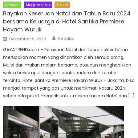
Lifestyle
Megapolitan
Travel
Rayakan Keseruan Natal dan Tahun Baru 2024
bersama Keluarga di Hotel Santika Premiere
Hayam Wuruk
Author
Posted
Redaksi
December 9, 2023
on
GAYATREND.com – Perayaan Natal dan liburan akhir tahun
merupakan momen yang dinantikan oleh semua orang.
Mulai dari makan malam bersama, ataupun menghabiskan
waktu berkumpul dengan sanak saudara dan kerabat
tercinta. Hotel Santika Premiere Hayam Wuruk – Jakarta, bisa
menjadi tempat yang pas untuk menikmati Nataru 2024,
sebab ada paket menarik untuk makan malam Natal dan […]