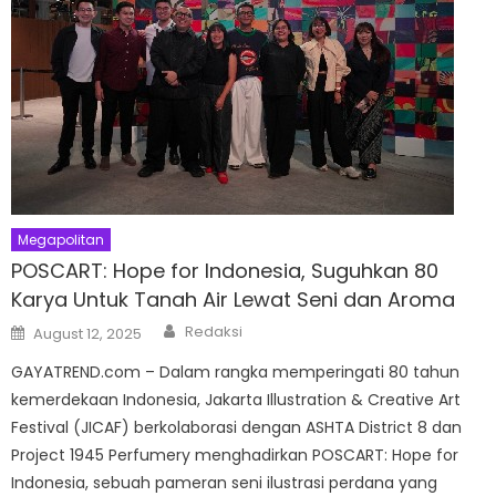
Megapolitan
POSCART: Hope for Indonesia, Suguhkan 80
Karya Untuk Tanah Air Lewat Seni dan Aroma
Author
Posted
Redaksi
August 12, 2025
on
GAYATREND.com – Dalam rangka memperingati 80 tahun
kemerdekaan Indonesia, Jakarta Illustration & Creative Art
Festival (JICAF) berkolaborasi dengan ASHTA District 8 dan
Project 1945 Perfumery menghadirkan POSCART: Hope for
Indonesia, sebuah pameran seni ilustrasi perdana yang