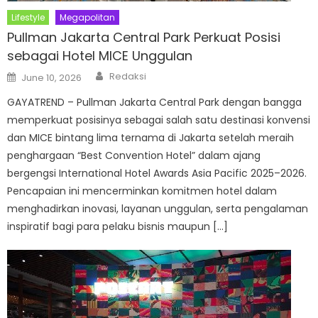
Lifestyle
Megapolitan
Pullman Jakarta Central Park Perkuat Posisi
sebagai Hotel MICE Unggulan
Author
Posted
Redaksi
June 10, 2026
on
GAYATREND – Pullman Jakarta Central Park dengan bangga
memperkuat posisinya sebagai salah satu destinasi konvensi
dan MICE bintang lima ternama di Jakarta setelah meraih
penghargaan “Best Convention Hotel” dalam ajang
bergengsi International Hotel Awards Asia Pacific 2025–2026.
Pencapaian ini mencerminkan komitmen hotel dalam
menghadirkan inovasi, layanan unggulan, serta pengalaman
inspiratif bagi para pelaku bisnis maupun […]