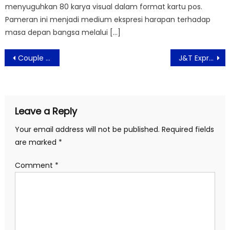
menyuguhkan 80 karya visual dalam format kartu pos.
Pameran ini menjadi medium ekspresi harapan terhadap
masa depan bangsa melalui […]
Post
Couple Budgeting di Hari Valentine: Cara Atur Keuangan Bareng Tanpa Drama ala blu by BCA Digital
J&T Express Siapkan Strategi Untuk Hadapi Lonjakan Pengiriman Selama Ramadan
navigation
Leave a Reply
Your email address will not be published.
Required fields
are marked
*
Comment
*