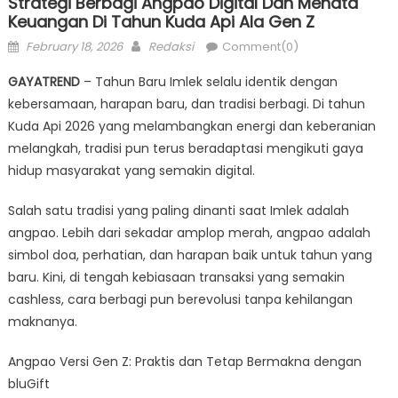
Strategi Berbagi Angpao Digital Dan Menata
Keuangan Di Tahun Kuda Api Ala Gen Z
Posted
Author
February 18, 2026
Redaksi
Comment(0)
on
GAYATREND
– Tahun Baru Imlek selalu identik dengan
kebersamaan, harapan baru, dan tradisi berbagi. Di tahun
Kuda Api 2026 yang melambangkan energi dan keberanian
melangkah, tradisi pun terus beradaptasi mengikuti gaya
hidup masyarakat yang semakin digital.
Salah satu tradisi yang paling dinanti saat Imlek adalah
angpao. Lebih dari sekadar amplop merah, angpao adalah
simbol doa, perhatian, dan harapan baik untuk tahun yang
baru. Kini, di tengah kebiasaan transaksi yang semakin
cashless, cara berbagi pun berevolusi tanpa kehilangan
maknanya.
Angpao Versi Gen Z: Praktis dan Tetap Bermakna dengan
bluGift