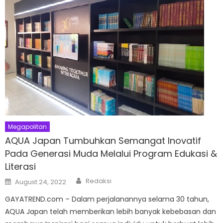
Megapolitan
AQUA Japan Tumbuhkan Semangat Inovatif
Pada Generasi Muda Melalui Program Edukasi &
Literasi
Author
Posted
Redaksi
August 24, 2022
on
GAYATREND.com – Dalam perjalanannya selama 30 tahun,
AQUA Japan telah memberikan lebih banyak kebebasan dan