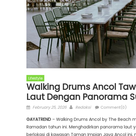
Lifestyle
Walking Drums Ancol Taw
Laut Dengan Panorama S
Posted
Author
February 25, 2026
Redaksi
Comment(0)
on
GAYATREND
– Walking Drums Ancol by The Beac
Ramadan tahun ini. Menghadirkan panorama laut ya
berlokasi di kawasan Taman Impian Jaya Ancol ini