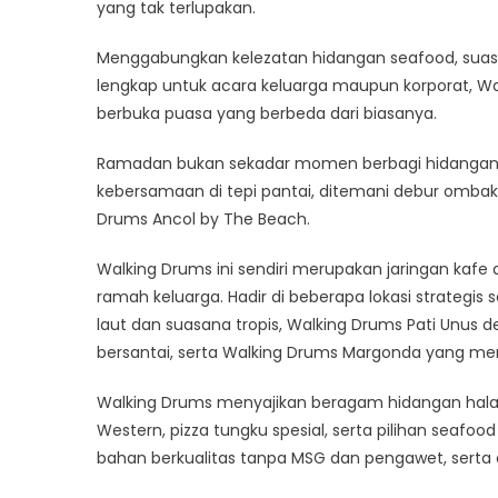
yang tak terlupakan.
Menggabungkan kelezatan hidangan seafood, suasan
lengkap untuk acara keluarga maupun korporat, 
berbuka puasa yang berbeda dari biasanya.
Ramadan bukan sekadar momen berbagi hidangan, t
kebersamaan di tepi pantai, ditemani debur omba
Drums Ancol by The Beach.
Walking Drums ini sendiri merupakan jaringan kafe 
ramah keluarga. Hadir di beberapa lokasi strategi
laut dan suasana tropis, Walking Drums Pati Unu
bersantai, serta Walking Drums Margonda yang men
Walking Drums menyajikan beragam hidangan halal
Western, pizza tungku spesial, serta pilihan seafo
bahan berkualitas tanpa MSG dan pengawet, serta d