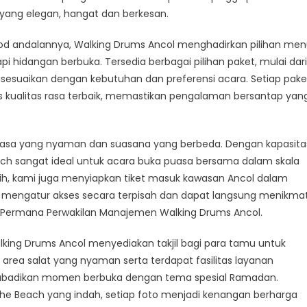
yang elegan, hangat dan berkesan.
ood andalannya, Walking Drums Ancol menghadirkan pilihan me
 hidangan berbuka. Tersedia berbagai pilihan paket, mulai dari
disesuaikan dengan kebutuhan dan preferensi acara. Setiap pake
kualitas rasa terbaik, memastikan pengalaman bersantap yan
asa yang nyaman dan suasana yang berbeda. Dengan kapasita
ach sangat ideal untuk acara buka puasa bersama dalam skala
ih, kami juga menyiapkan tiket masuk kawasan Ancol dalam
gi mengatur akses secara terpisah dan dapat langsung menikmat
Permana Perwakilan Manajemen Walking Drums Ancol.
ng Drums Ancol menyediakan takjil bagi para tamu untuk
a area salat yang nyaman serta terdapat fasilitas layanan
ngabadikan momen berbuka dengan tema spesial Ramadan.
the Beach yang indah, setiap foto menjadi kenangan berharga