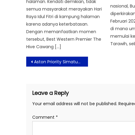
halaman. Kendati demikian, tidak
nasional, 
semua masyarakat merayakan Hari
diperkirakan
Raya Idul Fitri di kampung halaman
Februari 202
karena adanya keterbatasan.
di mana um
Dengan memanfaatkan momen
memulai ke
tersebut, Best Western Premier The
Tarawih, s
Hive Cawang […]
Post
Aston Priority Simatupang Mengangkat Fenomena Kuliner Korea Lewat “60 Seconds To Seoul”
navigation
Leave a Reply
Your email address will not be published.
Require
Comment
*