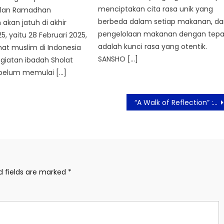
menciptakan cita rasa unik yang
Bulan Ramadhan
berbeda dalam setiap makanan, d
 akan jatuh di akhir
pengelolaan makanan dengan tepa
5, yaitu 28 Februari 2025,
adalah kunci rasa yang otentik.
at muslim di Indonesia
SANSHO […]
giatan ibadah Sholat
ebelum memulai […]
“A Walk of Reflection” : Cara Birkenstock Rayakan Ramadan Melalui Langkah Yang Lebih Mindful
d fields are marked
*