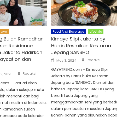
Food And Beverage
Lifestyle
ravel
Kimaya Slipi Jakarta by
ng Bulan Ramadhan
Harris Resmikan Restoran
aser Residence
Jepang SANSHO
 Jakarta Hadirkan
aycation dan
Author
Posted
Redaksi
May 3, 2024
on
GAYATREND.com – Kimaya Slipi
Author
Redaksi
9, 2025
Jakarta by Harris buka Restoran
Jepang baru ‘SANSHO’. Diambil dari
com – Januari akan
bahasa Jepang kata SANSHO yang
alu, dalam sekejap mata
berarti Lada Jepang yang
udah menanti dan bagi
menggambarkan seni yang berbed
mat muslim di Indonesia,
dalam pembuatan masakan Jepan
lan Ramadhan sudah
Bahan-bahan yang digunakan dapa
a mengacu pada kalender