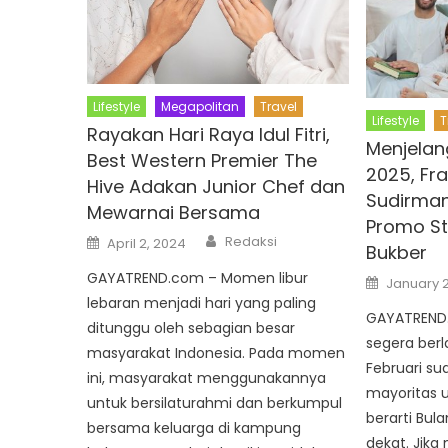
Lifestyle
Megapolitan
Travel
Lifestyle
T
Rayakan Hari Raya Idul Fitri,
Menjela
Best Western Premier The
2025, Fr
Hive Adakan Junior Chef dan
Sudirman
Mewarnai Bersama
Promo St
Author
Posted
Redaksi
April 2, 2024
Bukber
on
GAYATREND.com – Momen libur
Posted
January 2
on
lebaran menjadi hari yang paling
GAYATREND.
ditunggu oleh sebagian besar
segera berl
masyarakat Indonesia. Pada momen
Februari s
ini, masyarakat menggunakannya
mayoritas u
untuk bersilaturahmi dan berkumpul
berarti Bu
bersama keluarga di kampung
dekat. Jik