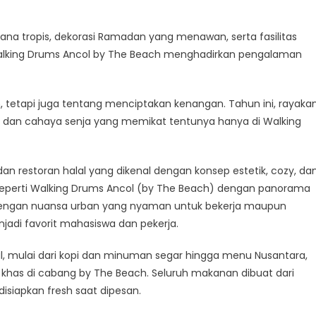
a tropis, dekorasi Ramadan yang menawan, serta fasilitas
Walking Drums Ancol by The Beach menghadirkan pengalaman
etapi juga tentang menciptakan kenangan. Tahun ini, rayaka
k dan cahaya senja yang memikat tentunya hanya di Walking
dan restoran halal yang dikenal dengan konsep estetik, cozy, da
s seperti Walking Drums Ancol (by The Beach) dengan panorama
s dengan nuansa urban yang nyaman untuk bekerja maupun
jadi favorit mahasiswa dan pekerja.
, mulai dari kopi dan minuman segar hingga menu Nusantara,
od khas di cabang by The Beach. Seluruh makanan dibuat dari
isiapkan fresh saat dipesan.