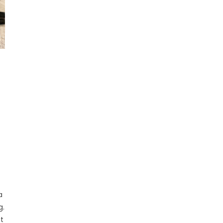
a
g.
t