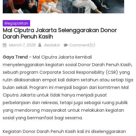
Megapolitan
Mal Ciputra Jakarta Selenggarakan Donor
Darah Penuh Kasih
Posted
Author
March 7, 2026
Redaksi
Comment(0)
on
Gaya Trend
– Mal Ciputra Jakarta kembali
menyelenggarakan kegiatan sosial Donor Darah Penuh Kasih,
sebuah program Corporate Social Responsibility (CSR) yang
rutin dilaksanakan empat kali dalam setahun atau setiap tiga
bulan sekali. Program ini menjadi bagian dari komitmen Mal
Ciputra Jakarta untuk tidak hanya menjadi pusat
perbelanjaan dan rekreasi, tetapi juga sebagai ruang publik
yang mendorong masyarakat untuk melakukan kegiatan
sosial yang bermanfaat bagi sesama.
Kegiatan Donor Darah Penuh Kasih kali ini diselenggarakan