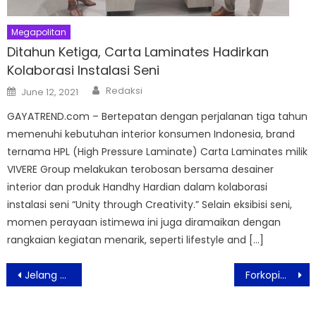
Megapolitan
Ditahun Ketiga, Carta Laminates Hadirkan
Kolaborasi Instalasi Seni
Author
Posted
Redaksi
June 12, 2021
on
GAYATREND.com – Bertepatan dengan perjalanan tiga tahun
memenuhi kebutuhan interior konsumen Indonesia, brand
ternama HPL (High Pressure Laminate) Carta Laminates milik
VIVERE Group melakukan terobosan bersama desainer
interior dan produk Handhy Hardian dalam kolaborasi
instalasi seni “Unity through Creativity.” Selain eksibisi seni,
momen perayaan istimewa ini juga diramaikan dengan
rangkaian kegiatan menarik, seperti lifestyle and […]
Post
Jelang Tayang Lebaran 2026, Pelangi di Mars Rilis Poster Nerotek: Gambarkan Misi yang Dipimpin Anak Bangsa di Planet Merah
Forkopimda Karawang dan Para Tokoh Agama Gelar Buka Puasa Bersama
navigation