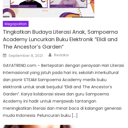
Megapolitan
Tingkatkan Budaya Literasi Anak, Sampoerna
Academy Luncurkan Buku Elektronik “Elidi and
The Ancestor’s Garden”
Author
Posted
Redaksi
September 8, 2021
on
GAYATREND.com – Bertepatan dengan perayaan Hari Literasi
Internasional yang jatuh pada hari ini, sekolah interkultural
dan pionir STEAM Sampoerna Academy merilis buku
elektronik untuk anak berjudul “Elidi and The Ancestor’s
Garden”. Karya kolaborasi siswa dan guru Sampoerna
Academy ini hadir untuk menjawab tantangan
meningkatkan literasi dan minat baca di kalangan generasi
muda Indonesia. Peluncuran buku […]