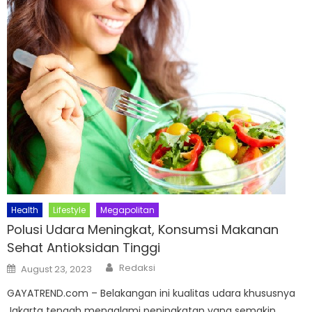
Health
Lifestyle
Megapolitan
Polusi Udara Meningkat, Konsumsi Makanan
Sehat Antioksidan Tinggi
Author
Posted
Redaksi
August 23, 2023
on
GAYATREND.com – Belakangan ini kualitas udara khususnya
Jakarta tengah mengalami peningkatan yang semakin