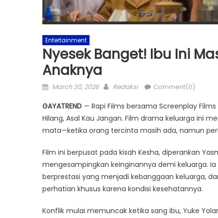
Entertainment
Nyesek Banget! Ibu Ini Mas
Anaknya
Posted
Author
March 30, 2026
Redaksi
Comment(0)
on
GAYATREND
— Rapi Films bersama Screenplay Films r
Hilang, Asal Kau Jangan. Film drama keluarga ini 
mata—ketika orang tercinta masih ada, namun per
Film ini berpusat pada kisah Kesha, diperankan Ya
mengesampingkan keinginannya demi keluarga. Ia h
berprestasi yang menjadi kebanggaan keluarga, d
perhatian khusus karena kondisi kesehatannya.
Konflik mulai memuncak ketika sang ibu, Yuke Yola