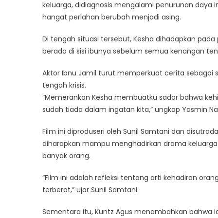
keluarga, didiagnosis mengalami penurunan daya i
hangat perlahan berubah menjadi asing.
Di tengah situasi tersebut, Kesha dihadapkan pada 
berada di sisi ibunya sebelum semua kenangan tent
Aktor Ibnu Jamil turut memperkuat cerita sebagai
tengah krisis.
“Memerankan Kesha membuatku sadar bahwa kehilan
sudah tiada dalam ingatan kita,” ungkap Yasmin 
Film ini diproduseri oleh Sunil Samtani dan disutrad
diharapkan mampu menghadirkan drama keluarga y
banyak orang.
“Film ini adalah refleksi tentang arti kehadiran o
terberat,” ujar Sunil Samtani.
Sementara itu, Kuntz Agus menambahkan bahwa i