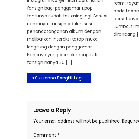
instagramnya @mecimapro. Istilah
resmi tayan
fansign bagi penggemar Kpop
pada Lebar
tentunya sudah tak asing lagi. Sesuai
bersatunya 
namanya, fansign adalah sesi
Jumbo, film
penandatanganan album dengan
dirancang [
melibatkan interaksi tatap muka
langsung dengan penggemar.
Nantinya yang berhak mengikuti
fansign hanya 30 […]
Post
Suzzanna Bangkit Lagi! Film Horor Ini Tembus 1 Juta Penonton di Momen Lebaran
navigation
Leave a Reply
Your email address will not be published.
Require
Comment
*