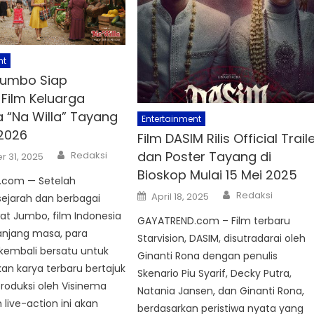
nt
Jumbo Siap
 Film Keluarga
a “Na Willa” Tayang
Entertainment
2026
Film DASIM Rilis Official Trail
Author
dan Poster Tayang di
Redaksi
 31, 2025
Bioskop Mulai 15 Mei 2025
.com — Setelah
Author
Posted
Redaksi
April 18, 2025
ejarah dan berbagai
on
wat Jumbo, film Indonesia
GAYATREND.com – Film terbaru
panjang masa, para
Starvision, DASIM, disutradarai oleh
kembali bersatu untuk
Ginanti Rona dengan penulis
n karya terbaru bertajuk
Skenario Piu Syarif, Decky Putra,
iproduksi oleh Visinema
Natania Jansen, dan Ginanti Rona,
m live-action ini akan
berdasarkan peristiwa nyata yang