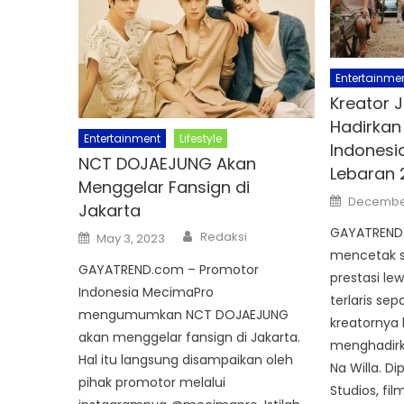
Entertainme
Kreator 
Hadirkan
Entertainment
Lifestyle
Indonesi
NCT DOJAEJUNG Akan
Lebaran 
Menggelar Fansign di
Posted
December
Jakarta
on
Author
GAYATREND
Posted
Redaksi
May 3, 2023
on
mencetak s
GAYATREND.com – Promotor
prestasi le
Indonesia MecimaPro
terlaris se
mengumumkan NCT DOJAEJUNG
kreatornya 
akan menggelar fansign di Jakarta.
menghadirka
Hal itu langsung disampaikan oleh
Na Willa. D
pihak promotor melalui
Studios, fil