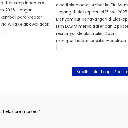
g di bioskop Indonesia
diceritakan narasumber ke Piu Syarif
an 2026. Dengan
Tayang di Bioskop mulai 15 Mei 2025
kembali para kreator
Menyambut penayangan di Bioskop
 Na Willa sejak awal tidak
Film DASIM merilis trailer dan 2 post
…]
resminya. Melalui trailer, Dasim
memperlihatkan cuplikan-cuplikan
[…]
Kupilih Jalur Langit Saat Akad Sudah Diucap, Namun Hati Suami Masih Milik Wanita Lain
d fields are marked
*