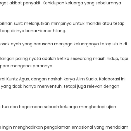
ngat akibat penyakit. Kehidupan keluarga yang sebelumnya
pilihan sulit: melanjutkan mimpinya untuk mandiri atau tetap
ang dirinya benar-benar hilang.
 sosok ayah yang berusaha menjaga keluarganya tetap utuh di
gan paling nyata adalah ketika seseorang masih hidup, tapi
Napper mengenai perannya.
arai Kuntz Agus, dengan naskah karya Alim Sudio. Kolaborasi ini
ang tidak hanya menyentuh, tetapi juga relevan dengan
rang tua dan bagaimana sebuah keluarga menghadapi ujian
a ingin menghadirkan pengalaman emosional yang mendalam