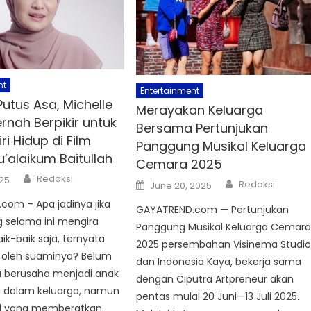
nt
Entertainment
utus Asa, Michelle
Merayakan Keluarga
ernah Berpikir untuk
Bersama Pertunjukan
i Hidup di Film
Panggung Musikal Keluarga
’alaikum Baitullah
Cemara 2025
Author
Redaksi
25
Author
Posted
Redaksi
June 20, 2025
on
com – Apa jadinya jika
GAYATREND.com — Pertunjukan
 selama ini mengira
Panggung Musikal Keluarga Cemar
ik-baik saja, ternyata
2025 persembahan Visinema Studio
i oleh suaminya? Belum
dan Indonesia Kaya, bekerja sama
alu berusaha menjadi anak
dengan Ciputra Artpreneur akan
i dalam keluarga, namun
pentas mulai 20 Juni—13 Juli 2025.
al yang memberatkan.