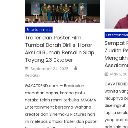
Entertainment
Entertainme
Trailer dan Poster Film
Sempat P
Tumbal Darah Dirilis: Horor-
Ziudith P
Aksi di Rumah Bersalin Siap
Mengakhir
Tayang 23 0ktober
Assalamu
Author
Posted
September 24, 2025
on
Posted
May 5, 20
Redaksi
on
GAYATREND.
GAYATREND.com — Bersiaplah
wanita yang
menahan napas, karena pintu
hidupnya ba
neraka telah resmi terbuka. MAGMA
diselingkuh
Entertainment bersama Wahana
lagi ia sel
Kreator dan Sinemaku Pictures hari
yang baik d
ini melepas official trailer dan poster
ada saja h