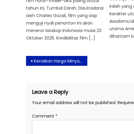
film horor-thriller-aksi paling brutal
Inilah yang
tahun ini, Tumbal Darah. Disutradarai
karakter u
oleh Charles Gozali, film yang siap
Assalamu’al
menguji nyali penonton ini akan
utama Amira
meneror bioskop Indonesia mulai 23
dihantam be
Oktober 2025. Kredibilitas film […]
Post
Kenaikan Harga Minyak Dorong Inflasi, Nilai Perlindungan Finansial Berisiko Menyusut
navigation
Leave a Reply
Your email address will not be published.
Require
Comment
*