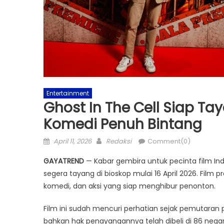
Entertainment
Ghost In The Cell Siap Ta
Komedi Penuh Bintang
Posted
Author
April 11, 2026
Redaksi
Comment(0)
on
GAYATREND
— Kabar gembira untuk pecinta film Indo
segera tayang di bioskop mulai 16 April 2026. Film
komedi, dan aksi yang siap menghibur penonton.
Film ini sudah mencuri perhatian sejak pemutaran p
bahkan hak penayangannya telah dibeli di 86 negar