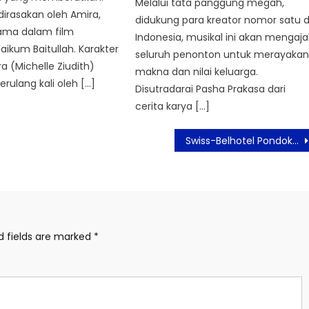
Melalui tata panggung megah,
 dirasakan oleh Amira,
didukung para kreator nomor satu d
tama dalam film
Indonesia, musikal ini akan mengaja
aikum Baitullah. Karakter
seluruh penonton untuk merayaka
 (Michelle Ziudith)
makna dan nilai keluarga.
rulang kali oleh […]
Disutradarai Pasha Prakasa dari
cerita karya […]
Swiss-Belhotel Pondok Indah Hadirkan Wedding Open House di Cilandak Town Square
d fields are marked
*