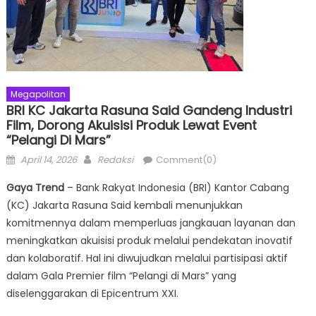
Megapolitan
BRI KC Jakarta Rasuna Said Gandeng Industri
Film, Dorong Akuisisi Produk Lewat Event
“Pelangi Di Mars”
Posted
Author
April 14, 2026
Redaksi
Comment(0)
on
Gaya Trend
– Bank Rakyat Indonesia (BRI) Kantor Cabang
(KC) Jakarta Rasuna Said kembali menunjukkan
komitmennya dalam memperluas jangkauan layanan dan
meningkatkan akuisisi produk melalui pendekatan inovatif
dan kolaboratif. Hal ini diwujudkan melalui partisipasi aktif
dalam Gala Premier film “Pelangi di Mars” yang
diselenggarakan di Epicentrum XXI.