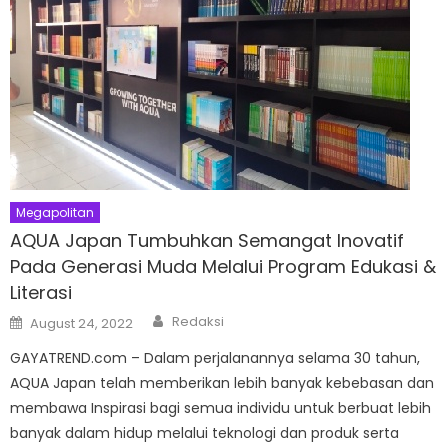
Megapolitan
AQUA Japan Tumbuhkan Semangat Inovatif
Pada Generasi Muda Melalui Program Edukasi &
Literasi
Author
Posted
Redaksi
August 24, 2022
on
GAYATREND.com – Dalam perjalanannya selama 30 tahun,
AQUA Japan telah memberikan lebih banyak kebebasan dan
membawa Inspirasi bagi semua individu untuk berbuat lebih
banyak dalam hidup melalui teknologi dan produk serta