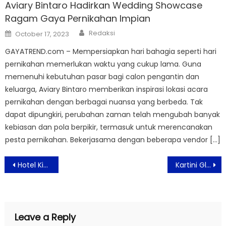
Aviary Bintaro Hadirkan Wedding Showcase
Ragam Gaya Pernikahan Impian
Author
Posted
Redaksi
October 17, 2023
on
GAYATREND.com – Mempersiapkan hari bahagia seperti hari
pernikahan memerlukan waktu yang cukup lama. Guna
memenuhi kebutuhan pasar bagi calon pengantin dan
keluarga, Aviary Bintaro memberikan inspirasi lokasi acara
pernikahan dengan berbagai nuansa yang berbeda. Tak
dapat dipungkiri, perubahan zaman telah mengubah banyak
kebiasan dan pola berpikir, termasuk untuk merencanakan
pesta pernikahan. Bekerjasama dengan beberapa vendor […]
Post
Hotel Kimaya Slipi Jakarta Tawarkan Paket Staycation “Suite Escape Holiday Mode On”
Kartini Glow Up 2026: Dorong Gaya Hidup Sehat Perempuan Melalui Fitness dan Wellness
navigation
Leave a Reply