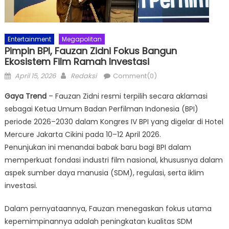
Entertainment
Megapolitan
Pimpin BPI, Fauzan Zidni Fokus Bangun
Ekosistem Film Ramah Investasi
Posted
Author
April 15, 2026
Redaksi
Comment(0)
on
Gaya Trend
– Fauzan Zidni resmi terpilih secara aklamasi
sebagai Ketua Umum Badan Perfilman Indonesia (BPI)
periode 2026–2030 dalam Kongres IV BPI yang digelar di Hotel
Mercure Jakarta Cikini pada 10–12 April 2026.
Penunjukan ini menandai babak baru bagi BPI dalam
memperkuat fondasi industri film nasional, khususnya dalam
aspek sumber daya manusia (SDM), regulasi, serta iklim
investasi.
Dalam pernyataannya, Fauzan menegaskan fokus utama
kepemimpinannya adalah peningkatan kualitas SDM