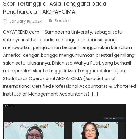
Skor Tertinggi di Asia Tenggara pada
Penghargaan AICPA-CIMA
Author
Posted
Redaksi
January 18, 2024
on
GAYATREND.com – Sampoerna University, sebagai satu-
satunya institusi pendidikan tinggi di Indonesia yang
menawarkan pengalaman belajar menggunakan kurikulum
Amerika, dengan bangga mengumumkan prestasi gemilang
salah satu lulusannya, Dhianissa Wahyu Putri, yang berhasil
memperoleh skor tertinggi di Asia Tenggara dalam Ujian
Studi Kasus Operasional AICPA-CIMA (Association of
International Certified Professional Accountants & Chartered
Institute of Management Accountants). […]