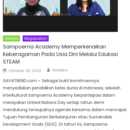
Lifestyle
Megapolitan
Sampoerna Academy Memperkenalkan
Keberagaman Pada Usia Dini Melalui Edukasi
STEAM
Author
Posted
Redaksi
October 20, 2022
on
GAYATREND.com – Sebagai bukti komitmennya
menyediakan pendidikan kelas dunia di Indonesia, sekolah
interkultural Sampoerna Academy berpartisipasi dalam
merayakan United Nations Day setiap tahun demi
mendukung terwujudnya agenda bersama dalam mencapai
Tujuan Pembangunan Berkelanjutan atau Sustainable
Development Goals (SDG). Di tahun ini, Sampoerna