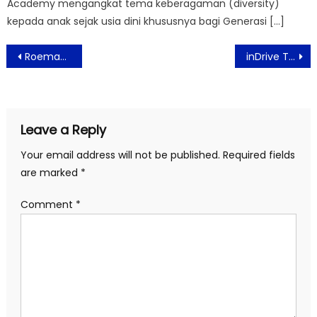
Academy mengangkat tema keberagaman (diversity)
kepada anak sejak usia dini khususnya bagi Generasi […]
Post
Roemah Indonesia di Amsterdam Coffee Festival 2026
inDrive Tawarkan Solusi Mobilitas Fleksibel untuk Jelajahi Bandung
navigation
Leave a Reply
Your email address will not be published.
Required fields
are marked
*
Comment
*