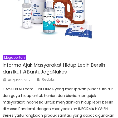
Megapolitan
Informa Ajak Masyarakat Hidup Lebih Bersih
dan Ikut #BantuJagaNakes
Author
Posted
Redaksi
August 5, 2021
on
GAYATREND.com – INFORMA yang merupakan pusat furnitur
dan gaya hidup untuk hunian dan bisnis, mengajak
masyarakat Indonesia untuk menjalankan hidup lebih bersih
di masa Pandemi, dengan menyediakan INFORMA HYGIEN
Series yaitu rangkaian produk sanitasi yang dapat digunakan