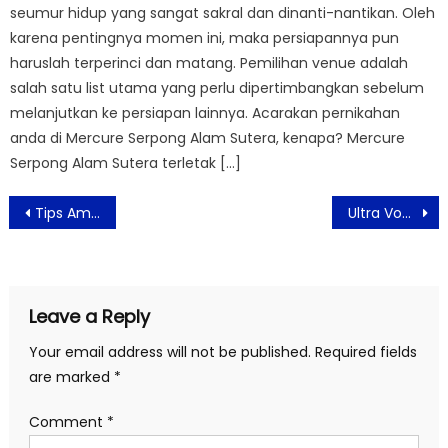
seumur hidup yang sangat sakral dan dinanti-nantikan. Oleh
karena pentingnya momen ini, maka persiapannya pun
haruslah terperinci dan matang. Pemilihan venue adalah
salah satu list utama yang perlu dipertimbangkan sebelum
melanjutkan ke persiapan lainnya. Acarakan pernikahan
anda di Mercure Serpong Alam Sutera, kenapa? Mercure
Serpong Alam Sutera terletak […]
Post
Tips Aman Cek Resi J&T Express
Ultra Voucher Umumkan Pemenang UVGC Raffle, Festival 2026 Berlangsung Sukses
navigation
Leave a Reply
Your email address will not be published.
Required fields
are marked
*
Comment
*