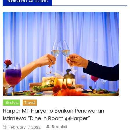
Related Articles
Lifestyle
Travel
Harper MT Haryono Berikan Penawaran
Istimewa “Dine In Room @Harper”
Author
Posted
Redaksi
February 17, 2022
on