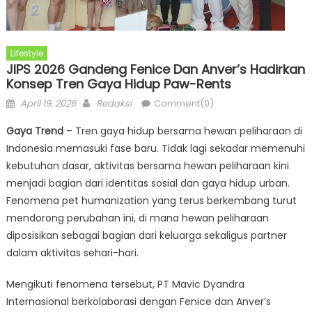
Lifestyle
JIPS 2026 Gandeng Fenice Dan Anver’s Hadirkan
Konsep Tren Gaya Hidup Paw-Rents
Posted
Author
April 19, 2026
Redaksi
Comment(0)
on
Gaya Trend
– Tren gaya hidup bersama hewan peliharaan di
Indonesia memasuki fase baru. Tidak lagi sekadar memenuhi
kebutuhan dasar, aktivitas bersama hewan peliharaan kini
menjadi bagian dari identitas sosial dan gaya hidup urban.
Fenomena pet humanization yang terus berkembang turut
mendorong perubahan ini, di mana hewan peliharaan
diposisikan sebagai bagian dari keluarga sekaligus partner
dalam aktivitas sehari-hari.
Mengikuti fenomena tersebut, PT Mavic Dyandra
Internasional berkolaborasi dengan Fenice dan Anver’s