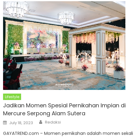
Lifestyle
Jadikan Momen Spesial Pernikahan Impian di
Mercure Serpong Alam Sutera
Author
Posted
Redaksi
July 18, 2023
on
GAYATREND.com – Momen pernikahan adalah momen sekali