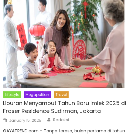
Lifestyle
Megapolitan
Travel
Liburan Menyambut Tahun Baru Imlek 2025 di
Fraser Residence Sudirman, Jakarta
Author
Posted
Redaksi
January 15, 2025
on
GAYATREND.com – Tanpa terasa, bulan pertama di tahun