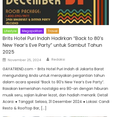
Lifestyle
Megapolitan
Travel
Brits Hotel Puri Indah Hadirkan “Back to 80’s
New Year’s Eve Party” untuk Sambut Tahun
2025
Author
Posted
Redaksi
November 25, 2024
on
GAYATREND.com – Brits Hotel Puri Indah di Jakarta Barat
mengundang Anda untuk merayakan pergantian tahun
dalam acara spesial “Back to 80’s New Year’s Eve Party”.
Rasakan kemeriahan nostalgia era 80-an dengan hiburan
musik seru, sajian kuliner lezat, dan hadiah menarik. Detail
Acara: ● Tanggal: Selasa, 31 Desember 2024 ● Lokasi: Candi
Resto & Rooftop Bar, […]