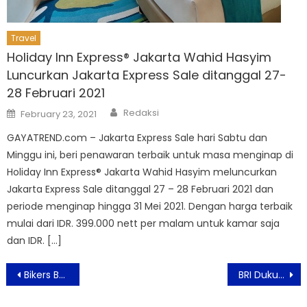
Travel
Holiday Inn Express® Jakarta Wahid Hasyim
Luncurkan Jakarta Express Sale ditanggal 27-
28 Februari 2021
Author
Posted
Redaksi
February 23, 2021
on
GAYATREND.com – Jakarta Express Sale hari Sabtu dan
Minggu ini, beri penawaran terbaik untuk masa menginap di
Holiday Inn Express® Jakarta Wahid Hasyim meluncurkan
Jakarta Express Sale ditanggal 27 – 28 Februari 2021 dan
periode menginap hingga 31 Mei 2021. Dengan harga terbaik
mulai dari IDR. 399.000 nett per malam untuk kamar saja
dan IDR. […]
Post
Bikers Bandung Punya Tempat Nongkrong Baru, Tracker RE Martadinata Resmi Dibuka!
BRI Dukung ICEx sebagai Tonggak Baru Penguatan Ekosistem Aset Digital Indonesia
navigation