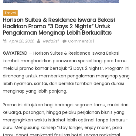
Travel
Horison Suites & Residence Iswara Bekasi
Hadirkan Promo “3 Days 2 Nights” Untuk
Pengalaman Menginap Lebih Berkualitas
Posted
Author
April 20, 2026
Redaksi
Comment(0)
on
GAYATREND
— Horison Suites & Residence Iswara Bekasi
kembali menghadirkan penawaran spesial bagi para tamu
melalui promo kamar bertajuk “3 Days 2 Nights”. Program ini
dirancang untuk memberikan pengalaman menginap yang
lebih nyaman, santai, dan bernilai tambah dengan durasi
menginap yang lebih panjang.
Promo ini ditujukan bagi berbagai segmen tamu, mulai dari
keluarga, pasangan, hingga pelaku perjalanan bisnis yang
menginginkan waktu istirahat lebih optimal tanpa terburu-
buru. Mengusung konsep “stay longer, enjoy more”, para
tamu dapat menikmati fasilitas hotel secara maksimal