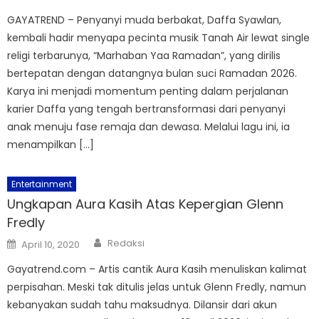
on
GAYATREND – Penyanyi muda berbakat, Daffa Syawlan,
kembali hadir menyapa pecinta musik Tanah Air lewat single
religi terbarunya, “Marhaban Yaa Ramadan”, yang dirilis
bertepatan dengan datangnya bulan suci Ramadan 2026.
Karya ini menjadi momentum penting dalam perjalanan
karier Daffa yang tengah bertransformasi dari penyanyi
anak menuju fase remaja dan dewasa. Melalui lagu ini, ia
menampilkan […]
Entertainment
Ungkapan Aura Kasih Atas Kepergian Glenn
Fredly
Author
Posted
Redaksi
April 10, 2020
on
Gayatrend.com – Artis cantik Aura Kasih menuliskan kalimat
perpisahan. Meski tak ditulis jelas untuk Glenn Fredly, namun
kebanyakan sudah tahu maksudnya. Dilansir dari akun