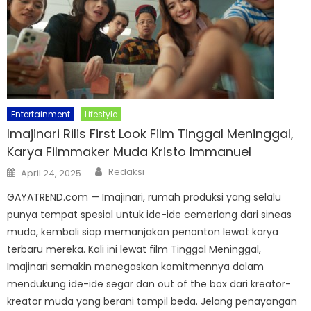
Entertainment
Lifestyle
Imajinari Rilis First Look Film Tinggal Meninggal,
Karya Filmmaker Muda Kristo Immanuel
Author
Posted
Redaksi
April 24, 2025
on
GAYATREND.com — Imajinari, rumah produksi yang selalu
punya tempat spesial untuk ide-ide cemerlang dari sineas
muda, kembali siap memanjakan penonton lewat karya
terbaru mereka. Kali ini lewat film Tinggal Meninggal,
Imajinari semakin menegaskan komitmennya dalam
mendukung ide-ide segar dan out of the box dari kreator-
kreator muda yang berani tampil beda. Jelang penayangan