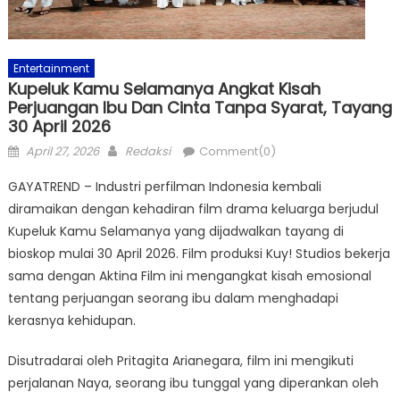
Entertainment
Kupeluk Kamu Selamanya Angkat Kisah
Perjuangan Ibu Dan Cinta Tanpa Syarat, Tayang
30 April 2026
Posted
Author
April 27, 2026
Redaksi
Comment(0)
on
GAYATREND – Industri perfilman Indonesia kembali
diramaikan dengan kehadiran film drama keluarga berjudul
Kupeluk Kamu Selamanya yang dijadwalkan tayang di
bioskop mulai 30 April 2026. Film produksi Kuy! Studios bekerja
sama dengan Aktina Film ini mengangkat kisah emosional
tentang perjuangan seorang ibu dalam menghadapi
kerasnya kehidupan.
Disutradarai oleh Pritagita Arianegara, film ini mengikuti
perjalanan Naya, seorang ibu tunggal yang diperankan oleh