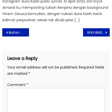
Instagram Aura Kasih pada Jumat, 10 April 2020, istri Eryck
Amaral itu memposting tulisan Renjana dengan background
hitam. Disusul kemudian, dengan tulisan Aura Kasih berisi
kalimat perpisahan. Meski tak ditulis jelas […]
Post
Ikatan Darah: Roller Coaster Action Emosional, Perjuangan Melawan Jeratan Lintah Darat,Tayang 30 April 20262
WAYANG Resmi Masuki Era Baru, Rilis Single “Mati Aku Mati” dengan Formasi dan Warna Musik Berbeda
navigation
Leave a Reply
Your email address will not be published.
Required fields
are marked
*
Comment
*