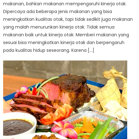
makanan, bahkan makanan mempengaruhi kinerja otak.
Dipercaya ada beberapa jenis makanan yang bisa
meningkatkan kualitas otak, tapi tidak sedikit juga makanan
yang malah menurunkan kinerja otak. Tidak semua
makanan baik untuk kinerja otak. Memberi makanan yang
sesuai bisa meningkatkan kinerja otak dan berpengaruh
pada kualitas hidup seseorang. Karena […]