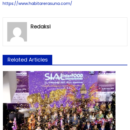
https://www.habitarerasuna.com/
Redaksi
Related Articles