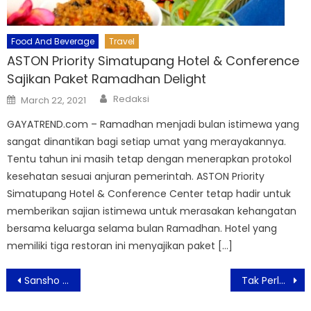
Food And Beverage
Travel
ASTON Priority Simatupang Hotel & Conference
Sajikan Paket Ramadhan Delight
Author
Posted
Redaksi
March 22, 2021
on
GAYATREND.com – Ramadhan menjadi bulan istimewa yang
sangat dinantikan bagi setiap umat yang merayakannya.
Tentu tahun ini masih tetap dengan menerapkan protokol
kesehatan sesuai anjuran pemerintah. ASTON Priority
Simatupang Hotel & Conference Center tetap hadir untuk
memberikan sajian istimewa untuk merasakan kehangatan
bersama keluarga selama bulan Ramadhan. Hotel yang
memiliki tiga restoran ini menyajikan paket […]
Post
Sansho Japanese Restaurant Rayakan Ulang Tahun ke-2 Suguhkan Event Cosplay Bernuansa Sakura
Tak Perlu ke Seoul, Tren Korean Aesthetic dan Operasi Plastik Korea Kini Semakin Diminati di Indonesia
navigation