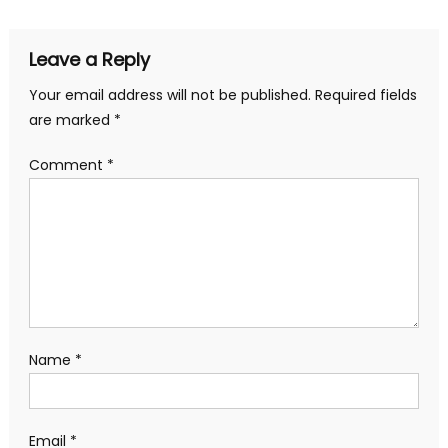
Leave a Reply
Your email address will not be published.
Required fields
are marked
*
Comment
*
Name
*
Email
*