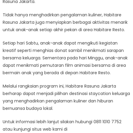
Rasuna Jakarta.
Tidak hanya menghadirkan pengalaman kuliner, Habitare
Rasuna Jakarta juga menyiapkan berbagai aktivitas menarik
untuk anak-anak setiap akhir pekan di area Habitare Resto.
Setiap hari Sabtu, anak-anak dapat mengikuti kegiatan
kreatif seperti menghias donat sambil menikmati sarapan
bersama keluarga. Sementara pada hari Minggu, anak-anak
dapat menikmati pemutaran film animasi bersama di area
bermain anak yang berada di depan Habitare Resto.
Melalui rangkaian program ini, Habitare Rasuna Jakarta
berharap dapat menjadi pilihan destinasi staycation keluarga
yang menghadirkan pengalaman kuliner dan hiburan
bernuansa budaya lokal.
Untuk informasi lebih lanjut silakan hubungi 0811 1010 7752
atau kunjungi situs web kami di