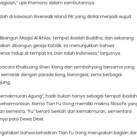
agiaan,” ujar Pramono dalam sambutannya.
ah di kawasan Riverwalk Island PIK yang dinilai menjadi wujud
 dibangun Masjid Al Ikhlas, tempat ibadah Buddha, dan sekarang
 akan dibangun gereja Katolik. Ini menunjukkan bahwa
r hidup di tempat ini. Dan inilah Indonesia,” lanjutnya.
n Upacara Khaikuang Shen Xiang dan sembahyang bersama yang
emarak dengan parade liong, barongsai, serta berbagai
jung.
na Kemakmuran Agung”, hadir bukan hanya sebagai tempat ibadah
n keharmonisan. Nama Tian Fu Gong memiliki makna filosofis yan
n semesta, “Fu” berarti berkah dan kemakmuran, sementara
nya para Dewa Dewi.
gatakan bahwa kehadiran Tian Fu Gong merupakan bagian dar