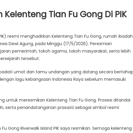
Kelenteng Tian Fu Gong Di PIK
(PIK) resmi menghadirkan Kelenteng Tian Fu Gong, rumah ibadah
Dewa Dewi Agung, pada Minggu (17/5/2026). Peresmian
jaran pemerintah, tokoh agama, tokoh masyarakat, serta lebih
rsejarah tersebut.
ah dipadati umat dan tamu undangan yang datang secara bertaha
a dengan lagu kebangsaan Indonesia Raya sebelum memasuki
ng untuk meresmikan Kelenteng Tian Fu Gong. Prosesi ditandai
, serta penandatanganan prasasti sebagai simbol resmi
 Fu Gong Riverwalk Island PIK saya resmikan. Semoga kelenteng