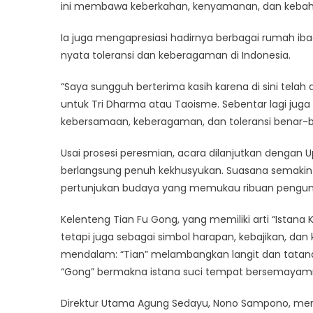
ini membawa keberkahan, kenyamanan, dan kebah
Ia juga mengapresiasi hadirnya berbagai rumah ibad
nyata toleransi dan keberagaman di Indonesia.
“Saya sungguh berterima kasih karena di sini telah
untuk Tri Dharma atau Taoisme. Sebentar lagi juga
kebersamaan, keberagaman, dan toleransi benar-bena
Usai prosesi peresmian, acara dilanjutkan denga
berlangsung penuh kekhusyukan. Suasana semakin s
pertunjukan budaya yang memukau ribuan pengun
Kelenteng Tian Fu Gong, yang memiliki arti “Ista
tetapi juga sebagai simbol harapan, kebajikan, da
mendalam: “Tian” melambangkan langit dan tatana
“Gong” bermakna istana suci tempat bersemayam
Direktur Utama Agung Sedayu, Nono Sampono, men