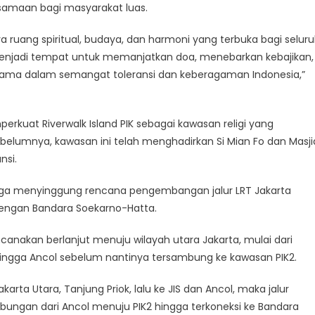
samaan bagi masyarakat luas.
ya ruang spiritual, budaya, dan harmoni yang terbuka bagi selur
menjadi tempat untuk memanjatkan doa, menebarkan kebajikan,
ama dalam semangat toleransi dan keberagaman Indonesia,”
kuat Riverwalk Island PIK sebagai kawasan religi yang
elumnya, kawasan ini telah menghadirkan Si Mian Fo dan Masji
nsi.
a menyinggung rencana pengembangan jalur LRT Jakarta
dengan Bandara Soekarno-Hatta.
canakan berlanjut menuju wilayah utara Jakarta, mulai dari
, hingga Ancol sebelum nantinya tersambung ke kawasan PIK2.
karta Utara, Tanjung Priok, lalu ke JIS dan Ancol, maka jalur
bungan dari Ancol menuju PIK2 hingga terkoneksi ke Bandara