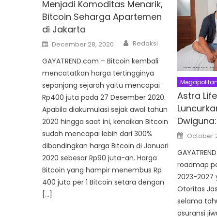
Menjadi Komoditas Menarik,
Bitcoin Seharga Apartemen
di Jakarta
Author
Posted
Redaksi
December 28, 2020
on
GAYATREND.com – Bitcoin kembali
mencatatkan harga tertingginya
Megapolita
sepanjang sejarah yaitu mencapai
Astra Li
Rp400 juta pada 27 Desember 2020.
Luncurka
Apabila diakumulasi sejak awal tahun
Dwiguna: 
2020 hingga saat ini, kenaikan Bitcoin
sudah mencapai lebih dari 300%
Posted
October 
on
dibandingkan harga Bitcoin di Januari
GAYATREND.
2020 sebesar Rp90 juta-an. Harga
roadmap pe
Bitcoin yang hampir menembus Rp
2023-2027 y
400 juta per 1 Bitcoin setara dengan
Otoritas Ja
[…]
selama tah
asuransi ji