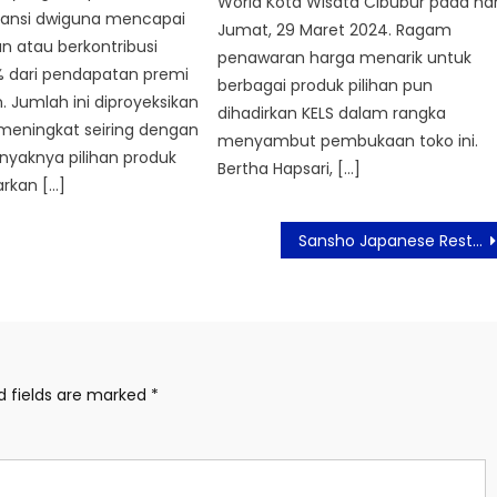
World Kota Wisata Cibubur pada har
ransi dwiguna mencapai
Jumat, 29 Maret 2024. Ragam
iun atau berkontribusi
penawaran harga menarik untuk
% dari pendapatan premi
berbagai produk pilihan pun
. Jumlah ini diproyeksikan
dihadirkan KELS dalam rangka
meningkat seiring dengan
menyambut pembukaan toko ini.
nyaknya pilihan produk
Bertha Hapsari, […]
rkan […]
Sansho Japanese Restaurant Rayakan Ulang Tahun ke-2 Suguhkan Event Cosplay Bernuansa Sakura
d fields are marked
*