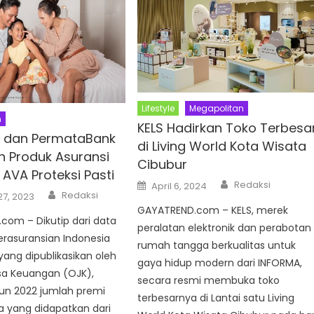
Lifestyle
Megapolitan
n
KELS Hadirkan Toko Terbesa
fe dan PermataBank
di Living World Kota Wisata
n Produk Asuransi
Cibubur
AVA Proteksi Pasti
Author
Posted
Redaksi
April 6, 2024
on
Author
Redaksi
27, 2023
GAYATREND.com – KELS, merek
com – Dikutip dari data
peralatan elektronik dan perabotan
rasuransian Indonesia
rumah tangga berkualitas untuk
ang dipublikasikan oleh
gaya hidup modern dari INFORMA,
sa Keuangan (OJK),
secara resmi membuka toko
un 2022 jumlah premi
terbesarnya di Lantai satu Living
wa yang didapatkan dari