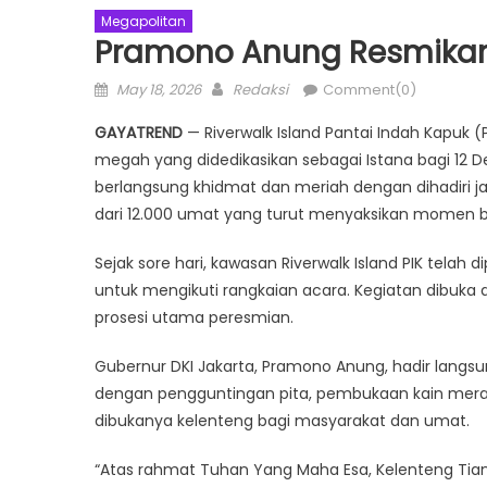
Megapolitan
Pramono Anung Resmikan 
Posted
Author
May 18, 2026
Redaksi
Comment(0)
on
GAYATREND
— Riverwalk Island Pantai Indah Kapuk 
megah yang didedikasikan sebagai Istana bagi 12 
berlangsung khidmat dan meriah dengan dihadiri ja
dari 12.000 umat yang turut menyaksikan momen be
Sejak sore hari, kawasan Riverwalk Island PIK tel
untuk mengikuti rangkaian acara. Kegiatan dibuk
prosesi utama peresmian.
Gubernur DKI Jakarta, Pramono Anung, hadir langsu
dengan pengguntingan pita, pembukaan kain merah
dibukanya kelenteng bagi masyarakat dan umat.
“Atas rahmat Tuhan Yang Maha Esa, Kelenteng Tian