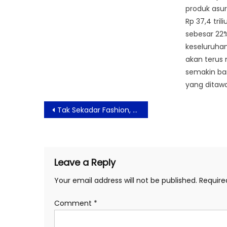
produk asu
Rp 37,4 tril
sebesar 22
keseluruhan
akan terus 
semakin ba
yang ditawa
Post
Tak Sekadar Fashion, Pomelo Dorong Gaya Hidup Berkelanjutan melalui “Share The Style”
navigation
Leave a Reply
Your email address will not be published.
Require
Comment
*