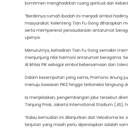
komitmen menghadirkan ruang spiritual dan keber
“Berdirinya rumah ibadah ini menjadi simbol hadirn
masyarakat. Kelenteng Tian Fu Gong diharapkan 
serta mempererat persaudaraan antarumat berag
ujarnya.
Menurutnya, kehadiran Tian Fu Gong semakin memper
menjunjung nilai harmoni antarumat beragama. Seb
Al Ikhlas PIK sebagai simbol kebersamaan dan tolera
Dalam kesempatan yang sama, Pramono Anung jug
menuju kawasan PIK2 hingga terkoneksi langsung 
Ia menjelaskan, pengembangan jalur tersebut diren
Tanjung Priok, Jakarta International Stadium (JIS)
“Kalau kemudian ini dilanjutkan dari Velodrome ke Ja
lanjutan yang masih perlu dipersiapkan adalah sam