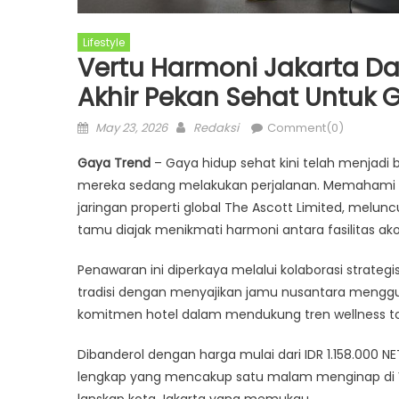
Lifestyle
Vertu Harmoni Jakarta D
Akhir Pekan Sehat Untuk 
Posted
Author
May 23, 2026
Redaksi
Comment(0)
on
Gaya Trend
– Gaya hidup sehat kini telah menjadi 
mereka sedang melakukan perjalanan. Memahami ke
jaringan properti global The Ascott Limited, meluncu
tamu diajak menikmati harmoni antara fasilitas 
Penawaran ini diperkaya melalui kolaborasi strat
tradisi dengan menyajikan jamu nusantara mengg
komitmen hotel dalam mendukung tren wellness tou
Dibanderol dengan harga mulai dari IDR 1.158.000
lengkap yang mencakup satu malam menginap di
lanskap kota Jakarta yang memukau.