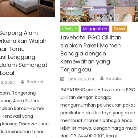
Lifestyle
Megapolitan
Travel
Serpong Alam
favehotel PGC Cililitan
erkenalkan Wajah
siapkan Paket Momen
mar Tamu
Bahagia dengan
rasi Lenggang
Kemewahan yang
 dalam Semangat
Terjangkau
 Local
Author
Posted
Redaksi
June 29, 2024
Author
on
Redaksi
6, 2026
GAYATREND.com – favehotels PGC
.com, Tangerang —
Cililitan dengan bangga
rpong Alam Sutera
mengumumkan peluncuran paket
alkan kamar-kamar
pernikahan eksklusifnya yang akan
il renovasi yang
membuat momen bahagia Anda
konsep Discover Local,
lebih istimewa. Dengan harga mulai
 dari keindahan tarian
dari IDR 74.400.000*, kami