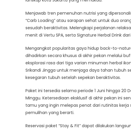
Menjawab tren pemenuhan nutrisi yang dipersonalis
“Carb Loading” atau sarapan sehat untuk dua ora
sesudah beraktivitas. Melengkapi perjalanan relak
menit di Vertu SPA, serta Signature Herbal Drink 
Mengangkat popularitas gaya hidup back-to-nature 
dihadirkan secara khusus di akhir pekan melalui b
eksplorasi rasa dari tiga varian minuman herbal i
Srikandi Jingga untuk menjaga daya tahan tubuh 
kesegaran tubuh setelah sepekan beraktivitas.
Paket ini tersedia selama periode 1 Juni hingga 2
Minggu. Ketersediaan eksklusif di akhir pekan ini
tamu yang ingin melepas penat dari rutinitas kerj
pemulihan yang berarti.
Reservasi paket “Stay & Fit” dapat dilakukan lang