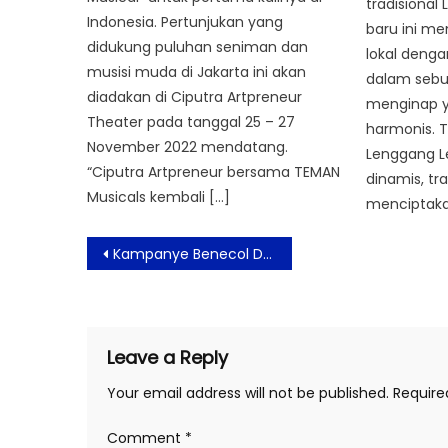
tradisional
Indonesia. Pertunjukan yang
baru ini m
didukung puluhan seniman dan
lokal deng
musisi muda di Jakarta ini akan
dalam seb
diadakan di Ciputra Artpreneur
menginap y
Theater pada tanggal 25 – 27
harmonis. T
November 2022 mendatang.
Lenggang L
“Ciputra Artpreneur bersama TEMAN
dinamis, tra
Musicals kembali […]
menciptaka
Post
Kampanye Benecol Dorong Masyarakat Lebih Peduli Kolesterol Saat Idul Adha
navigation
Leave a Reply
Your email address will not be published.
Require
Comment
*