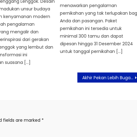
 Lenggang Lenggok. Desain
menawarkan pengalaman
emadukan unsur budaya
pernikahan yang tak terlupakan bag
an kenyamanan modern
Anda dan pasangan. Paket
uah pengalaman
pernikahan ini tersedia untuk
ang mengalir dan
minimal 300 tamu dan dapat
erinspirasi dari gerakan
dipesan hingga 31 Desember 2024
enggok yang lembut dan
untuk tanggal pernikahan […]
nsformasi ini
n suasana […]
Akhir Pekan Lebih Bugar, Yello Hotel Harmoni Jakarta Hadirkan Promo Stay & Fit
d fields are marked
*