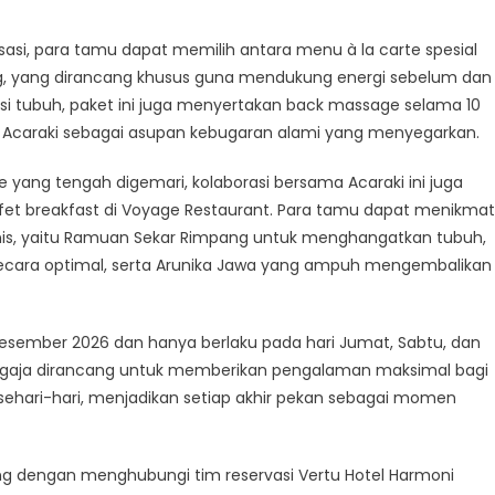
asi, para tamu dapat memilih antara menu à la carte spesial
ng, yang dirancang khusus guna mendukung energi sebelum dan
sasi tubuh, paket ini juga menyertakan back massage selama 10
dari Acaraki sebagai asupan kebugaran alami yang menyegarkan.
yang tengah digemari, kolaborasi bersama Acaraki ini juga
uffet breakfast di Voyage Restaurant. Para tamu dapat menikmat
konis, yaitu Ramuan Sekar Rimpang untuk menghangatkan tubuh,
secara optimal, serta Arunika Jawa yang ampuh mengembalikan
0 Desember 2026 dan hanya berlaku pada hari Jumat, Sabtu, dan
 sengaja dirancang untuk memberikan pengalaman maksimal bagi
a sehari-hari, menjadikan setiap akhir pekan sebagai momen
sung dengan menghubungi tim reservasi Vertu Hotel Harmoni