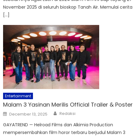
November 2025 di seluruh bioskop Tanah Air. Memulai cerita
[…]
Entertainment
Malam 3 Yasinan Merilis Official Trailer & Poster
Author
Posted
Redaksi
December 13, 2025
on
GAYATREND — Helroad Films dan Alkimia Production
mempersembahkan film horor terbaru berjudul Malam 3