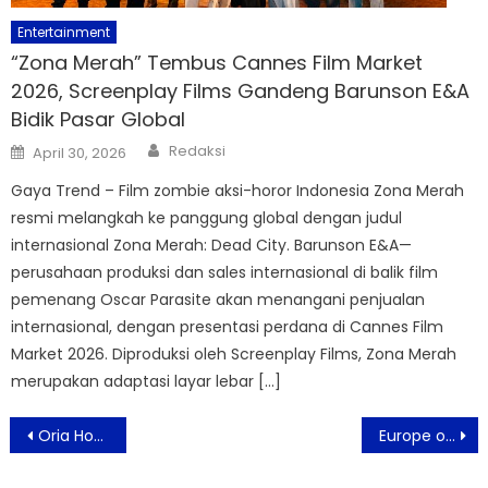
Entertainment
“Zona Merah” Tembus Cannes Film Market
2026, Screenplay Films Gandeng Barunson E&A
Bidik Pasar Global
Author
Posted
Redaksi
April 30, 2026
on
Gaya Trend – Film zombie aksi-horor Indonesia Zona Merah
resmi melangkah ke panggung global dengan judul
internasional Zona Merah: Dead City. Barunson E&A—
perusahaan produksi dan sales internasional di balik film
pemenang Oscar Parasite akan menangani penjualan
internasional, dengan presentasi perdana di Cannes Film
Market 2026. Diproduksi oleh Screenplay Films, Zona Merah
merupakan adaptasi layar lebar […]
Post
Oria Hotel Jakarta Gandeng Sky Megah Enterprise, Hadirkan Pameran Wedding Eksklusif di Jakarta
Europe on Screen 2026 Kembali Digelar, Tampilkan 55 Film Eropa Gratis di 8 Kota
navigation