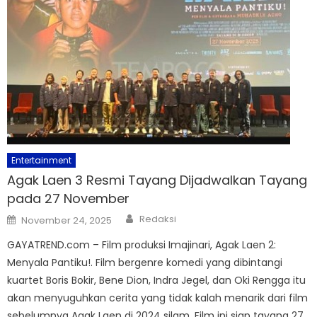
Entertainment
Agak Laen 3 Resmi Tayang Dijadwalkan Tayang
pada 27 November
Author
Posted
Redaksi
November 24, 2025
on
GAYATREND.com – Film produksi Imajinari, Agak Laen 2:
Menyala Pantiku!. Film bergenre komedi yang dibintangi
kuartet Boris Bokir, Bene Dion, Indra Jegel, dan Oki Rengga itu
akan menyuguhkan cerita yang tidak kalah menarik dari film
sebelumnya Agak Laen di 2024 silam. Film ini siap tayang 27