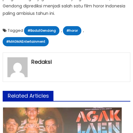
Gendong diprediksi menjadi salah satu film horor Indonesia
paling ambisius tahun ini.
Tagged
,
,
#BadutGendong
#horor
#MAGMAEntertainment
Redaksi
Related Articles