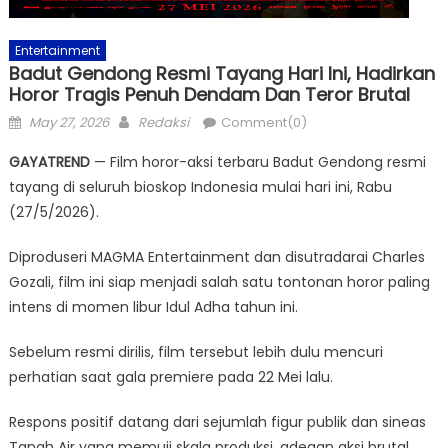
Entertainment
Badut Gendong Resmi Tayang Hari Ini, Hadirkan
Horor Tragis Penuh Dendam Dan Teror Brutal
Posted
Author
May 27, 2026
Redaksi
Comment(0)
on
GAYATREND
— Film horor-aksi terbaru Badut Gendong resmi
tayang di seluruh bioskop Indonesia mulai hari ini, Rabu
(27/5/2026).
Diproduseri MAGMA Entertainment dan disutradarai Charles
Gozali, film ini siap menjadi salah satu tontonan horor paling
intens di momen libur Idul Adha tahun ini.
Sebelum resmi dirilis, film tersebut lebih dulu mencuri
perhatian saat gala premiere pada 22 Mei lalu.
Respons positif datang dari sejumlah figur publik dan sineas
Tanah Air yang memuji skala produksi, adegan aksi brutal,