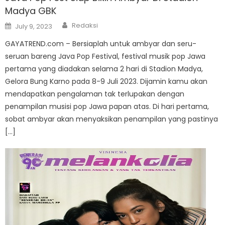
Madya GBK
Author
Posted
Redaksi
July 9, 2023
on
GAYATREND.com – Bersiaplah untuk ambyar dan seru-
seruan bareng Java Pop Festival, festival musik pop Jawa
pertama yang diadakan selama 2 hari di Stadion Madya,
Gelora Bung Karno pada 8-9 Juli 2023. Dijamin kamu akan
mendapatkan pengalaman tak terlupakan dengan
penampilan musisi pop Jawa papan atas. Di hari pertama,
sobat ambyar akan menyaksikan penampilan yang pastinya
[…]