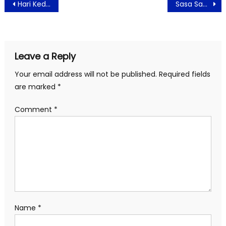
Post
Hari Kedua Indonesia Women Fest 2026 Diserbu Pengunjung, Penampilan Bernadya Jadi Magnet Utama
Sasa Santan Hadirkan Cita Rasa Istimewa Idul Adha, Gulai Kambing Jadi Lebih Gurih dan Creamy
navigation
Leave a Reply
Your email address will not be published.
Required fields
are marked
*
Comment
*
Name
*