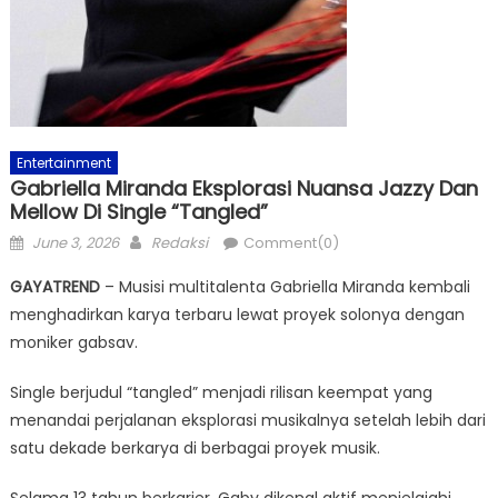
Entertainment
Gabriella Miranda Eksplorasi Nuansa Jazzy Dan
Mellow Di Single “tangled”
Posted
Author
June 3, 2026
Redaksi
Comment(0)
on
GAYATREND
– Musisi multitalenta Gabriella Miranda kembali
menghadirkan karya terbaru lewat proyek solonya dengan
moniker gabsav.
Single berjudul “tangled” menjadi rilisan keempat yang
menandai perjalanan eksplorasi musikalnya setelah lebih dari
satu dekade berkarya di berbagai proyek musik.
Selama 13 tahun berkarier, Gaby dikenal aktif menjelajahi