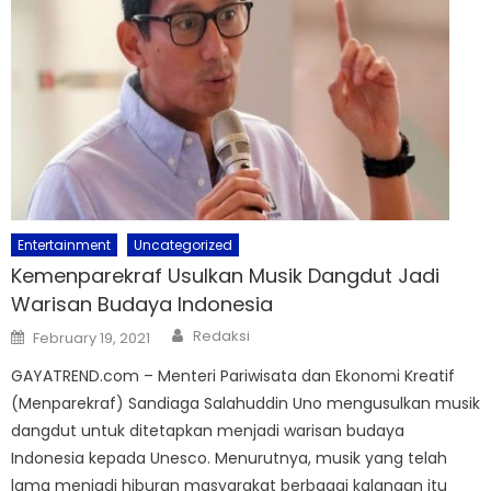
Entertainment
Uncategorized
Kemenparekraf Usulkan Musik Dangdut Jadi
Warisan Budaya Indonesia
Author
Posted
Redaksi
February 19, 2021
on
GAYATREND.com – Menteri Pariwisata dan Ekonomi Kreatif
(Menparekraf) Sandiaga Salahuddin Uno mengusulkan musik
dangdut untuk ditetapkan menjadi warisan budaya
Indonesia kepada Unesco. Menurutnya, musik yang telah
lama menjadi hiburan masyarakat berbagai kalangan itu