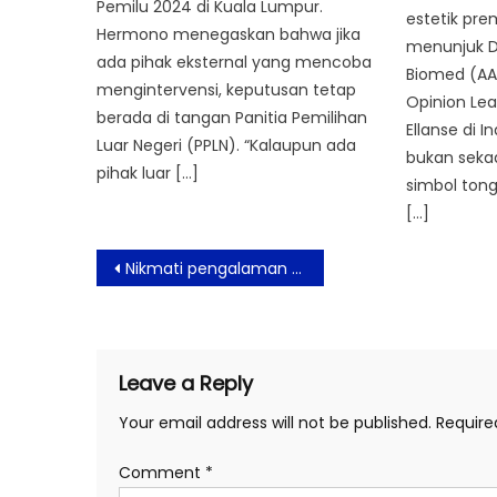
Pemilu 2024 di Kuala Lumpur.
estetik pr
Hermono menegaskan bahwa jika
menunjuk Dr
ada pihak eksternal yang mencoba
Biomed (AAM
mengintervensi, keputusan tetap
Opinion Le
berada di tangan Panitia Pemilihan
Ellanse di I
Luar Negeri (PPLN). “Kalaupun ada
bukan sekada
pihak luar […]
simbol tong
[…]
Post
Nikmati pengalaman Nonton Bareng Piala Dunia 2026 Gratis di Kencana Lounge Aston Priority Simatupang
navigation
Leave a Reply
Your email address will not be published.
Require
Comment
*