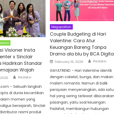
Megapolitan
Couple Budgeting di Hari
Valentine: Cara Atur
festyle
Keuangan Bareng Tanpa
i Visioner Insta
Drama ala blu by BCA Digita
nter x Sinclair
Author
Posted
Redaksi
February 16, 2026
a Hadirkan Standar
on
remajaan Wajah
GAYATREND – Hari Valentine identik
Author
dengan cokelat, bunga, dan makan
Redaksi
 2025
malam romantis. Namun di balik
com – Sebuah langkah
perayaan menyenangkan, ada satu
cipta di dunia kecantikan
hal yang sering terlewat dibicaraka
 Dalam momen yang
pasangan, yaitu soal keuangan.
aligus bersejarah, Sinclair
Padahal, membangun hubungan
istributor resmi produk