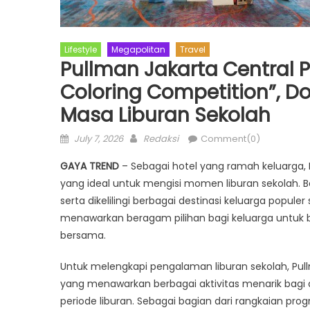
Lifestyle
Megapolitan
Travel
Pullman Jakarta Central P
Coloring Competition”, D
Masa Liburan Sekolah
Posted
Author
July 7, 2026
Redaksi
Comment(0)
on
GAYA TREND
– Sebagai hotel yang ramah keluarga, 
yang ideal untuk mengisi momen liburan sekolah. Be
serta dikelilingi berbagai destinasi keluarga populer 
menawarkan beragam pilihan bagi keluarga untuk 
bersama.
Untuk melengkapi pengalaman liburan sekolah, Pul
yang menawarkan berbagai aktivitas menarik bag
periode liburan. Sebagai bagian dari rangkaian pro