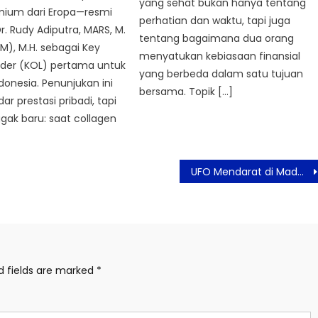
yang sehat bukan hanya tentang
emium dari Eropa—resmi
perhatian dan waktu, tapi juga
. Rudy Adiputra, MARS, M.
tentang bagaimana dua orang
), M.H. sebagai Key
menyatukan kebiasaan finansial
ader (KOL) pertama untuk
yang berbeda dalam satu tujuan
ndonesia. Penunjukan ini
bersama. Topik […]
r prestasi pribadi, tapi
gak baru: saat collagen
UFO Mendarat di Madura, Kekacauan Kocak Dimulai di Film Foufo
d fields are marked
*