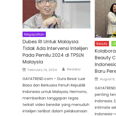
Megapolitan
Dubes RI Untuk Malaysia:
Beauty
Li
Tidak Ada Intervensi Intelijen
Kolaboras
Pada Pemilu 2024 di TPSLN
Beauty Ce
Malaysia
Indonesi
Author
Posted
Redaksi
February 14, 2024
Baru Pe
on
Posted
GAYATREND.com – Duta Besar Luar
August 8,
on
Biasa dan Berkuasa Penuh Republik
GAYATREND.
Indonesia untuk Malaysia, Hermono,
penting ter
memberikan tanggapan tegas
Indonesia.
terkait video beredar yang menuduh
intimate sek
intelijen terlibat dalam pelaksanaan
Indonesia—d