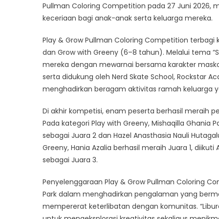
Pullman Coloring Competition pada 27 Juni 2026, m
keceriaan bagi anak-anak serta keluarga mereka.
Play & Grow Pullman Coloring Competition terbagi k
dan Grow with Greeny (6–8 tahun). Melalui tema “Sc
mereka dengan mewarnai bersama karakter maskot
serta didukung oleh Nerd Skate School, Rockstar Acade
menghadirkan beragam aktivitas ramah keluarga 
Di akhir kompetisi, enam peserta berhasil meraih p
Pada kategori Play with Greeny, Mishaqilla Ghania 
sebagai Juara 2 dan Hazel Anasthasia Nauli Hutagal
Greeny, Hania Azalia berhasil meraih Juara 1, diikut
sebagai Juara 3.
Penyelenggaraan Play & Grow Pullman Coloring Co
Park dalam menghadirkan pengalaman yang bermakn
mempererat keterlibatan dengan komunitas. “Lib
untuk mengeksplorasi kreativitas sekaligus menikma