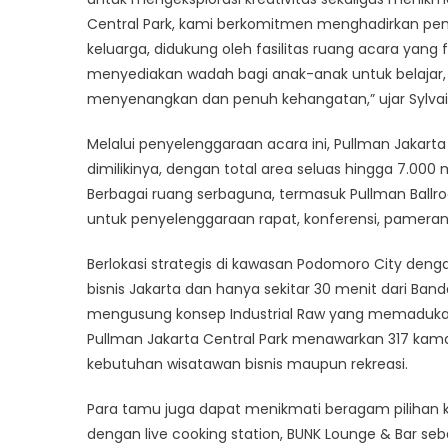
Central Park, kami berkomitmen menghadirkan peng
keluarga, didukung oleh fasilitas ruang acara yang
menyediakan wadah bagi anak-anak untuk belajar,
menyenangkan dan penuh kehangatan,” ujar Sylvain
Melalui penyelenggaraan acara ini, Pullman Jakart
dimilikinya, dengan total area seluas hingga 7.
Berbagai ruang serbaguna, termasuk Pullman Ballroo
untuk penyelenggaraan rapat, konferensi, pameran,
Berlokasi strategis di kawasan Podomoro City deng
bisnis Jakarta dan hanya sekitar 30 menit dari Ban
mengusung konsep Industrial Raw yang memaduka
Pullman Jakarta Central Park menawarkan 317 ka
kebutuhan wisatawan bisnis maupun rekreasi.
Para tamu juga dapat menikmati beragam pilihan ku
dengan live cooking station, BUNK Lounge & Bar seba