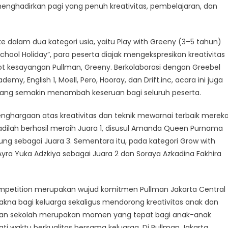
enghadirkan pagi yang penuh kreativitas, pembelajaran, dan
e dalam dua kategori usia, yaitu Play with Greeny (3–5 tahun)
hool Holiday”, para peserta diajak mengekspresikan kreativitas
 kesayangan Pullman, Greeny. Berkolaborasi dengan Greebel
my, English 1, Moell, Pero, Hooray, dan Drift.inc, acara ini juga
yang semakin menambah keseruan bagi seluruh peserta.
enghargaan atas kreativitas dan teknik mewarnai terbaik mereka
Padilah berhasil meraih Juara 1, disusul Amanda Queen Purnama
ung sebagai Juara 3. Sementara itu, pada kategori Grow with
i Ayra Yuka Adzkiya sebagai Juara 2 dan Soraya Azkadina Fakhira
mpetition merupakan wujud komitmen Pullman Jakarta Central
a bagi keluarga sekaligus mendorong kreativitas anak dan
uran sekolah merupakan momen yang tepat bagi anak-anak
ti waktu berkualitas bersama keluarga. Di Pullman Jakarta