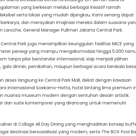
alaman yang berkesan melalui berbagai inisiatif ramah
 fleksibel serta lokasi yang mudah dijangkau. Kami senang dapat
 berkarya, dan merayakan imajinasi mereka dalam suasana yan
 Laroche, General Manager Pullman Jakarta Central Park.
a Central Park juga menampilkan keunggulan fasilitas MICE yang
000 meter persegi yang mampu mengakomodasi hingga 5.000 tamu
m tanpa pilar berstandar internasional, siap menjadi pilihan
 gala dinner, pernikahan, maupun berbagai acara berskala besa
an akses langsung ke Central Park Mall, dekat dengan kawasan
dara Internasional Soekarno-Hatta, hotel bintang lima premium in
n nuansa museum modern dengan sentuhan desain artistik.
mar dan suite kontemporer yang dirancang untuk memenuhi
liner di Collage All Day Dining yang menghadirkan konsep buff
gai destinasi bersosialisasi yang modern, serta The BOX Pool Ba