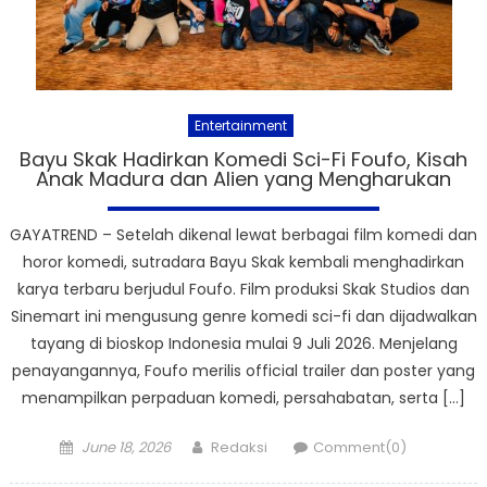
Entertainment
Bayu Skak Hadirkan Komedi Sci-Fi Foufo, Kisah
Anak Madura dan Alien yang Mengharukan
GAYATREND – Setelah dikenal lewat berbagai film komedi dan
horor komedi, sutradara Bayu Skak kembali menghadirkan
karya terbaru berjudul Foufo. Film produksi Skak Studios dan
Sinemart ini mengusung genre komedi sci-fi dan dijadwalkan
tayang di bioskop Indonesia mulai 9 Juli 2026. Menjelang
penayangannya, Foufo merilis official trailer dan poster yang
menampilkan perpaduan komedi, persahabatan, serta […]
Posted
Author
June 18, 2026
Redaksi
Comment(0)
on