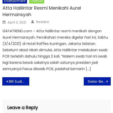
Entertainment
Lifestyle
Atta Halilintar Resmi Menikahi Aurel
Hermansyah
Author
Posted
Redaksi
April 3, 2021
on
GAYATREND.com – Atta Halilintar resmi menikah dengan
Aurel Hermansyah. Pernikahan mereka digelar hari ini, Sabtu
(3/4/2021) di Hotel Raffles Kuningan, Jakarta Selatan.
Sebelum akad nikah dimulai, Atta Halilintar melakukan swab
PCR terlebih dahulu hingga 2 kali. “Malem swab hari ini swab
lagi karena besok saksinya salah satunya presiden jadi
semuanya harus diswab PCR, padahal kemarin […]
Post
BRI Sudirman 1 Hadirkan Senyum Lewat Jumat Berkah
Swiss-Belhotel Pondok Indah Gandeng Govinda dalam “Hal Hebat Intimate Concert 2026”
navigation
Leave a Reply