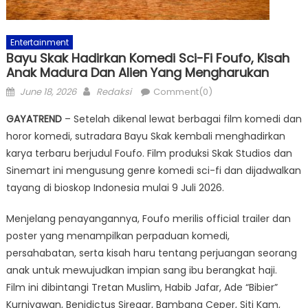
Entertainment
Bayu Skak Hadirkan Komedi Sci-Fi Foufo, Kisah
Anak Madura Dan Alien Yang Mengharukan
Posted
Author
June 18, 2026
Redaksi
Comment(0)
on
GAYATREND
– Setelah dikenal lewat berbagai film komedi dan
horor komedi, sutradara Bayu Skak kembali menghadirkan
karya terbaru berjudul Foufo. Film produksi Skak Studios dan
Sinemart ini mengusung genre komedi sci-fi dan dijadwalkan
tayang di bioskop Indonesia mulai 9 Juli 2026.
Menjelang penayangannya, Foufo merilis official trailer dan
poster yang menampilkan perpaduan komedi,
persahabatan, serta kisah haru tentang perjuangan seorang
anak untuk mewujudkan impian sang ibu berangkat haji.
Film ini dibintangi Tretan Muslim, Habib Jafar, Ade “Bibier”
Kurniyawan, Benidictus Siregar, Bambang Ceper, Siti Kam,