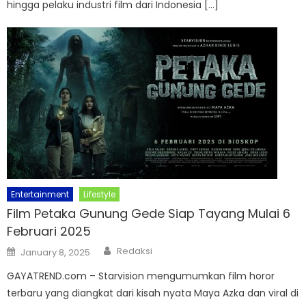
hingga pelaku industri film dari Indonesia […]
Entertainment
Lifestyle
Film Petaka Gunung Gede Siap Tayang Mulai 6
Februari 2025
Author
Posted
Redaksi
January 8, 2025
on
GAYATREND.com – Starvision mengumumkan film horor
terbaru yang diangkat dari kisah nyata Maya Azka dan viral di