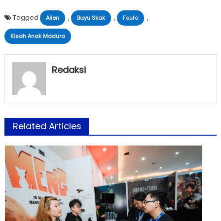
Tagged
,
,
,
Alien
Bayu Skak
Foufo
Kisah Anak Madura
Redaksi
Related Articles