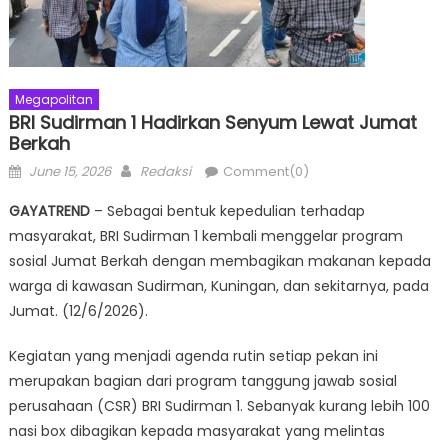
Megapolitan
BRI Sudirman 1 Hadirkan Senyum Lewat Jumat
Berkah
Posted
Author
June 15, 2026
Redaksi
Comment(0)
on
GAYATREND
– Sebagai bentuk kepedulian terhadap
masyarakat, BRI Sudirman 1 kembali menggelar program
sosial Jumat Berkah dengan membagikan makanan kepada
warga di kawasan Sudirman, Kuningan, dan sekitarnya, pada
Jumat. (12/6/2026).
Kegiatan yang menjadi agenda rutin setiap pekan ini
merupakan bagian dari program tanggung jawab sosial
perusahaan (CSR) BRI Sudirman 1. Sebanyak kurang lebih 100
nasi box dibagikan kepada masyarakat yang melintas