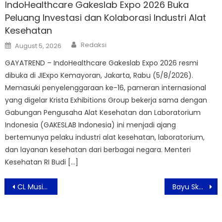
IndoHealthcare Gakeslab Expo 2026 Buka
Peluang Investasi dan Kolaborasi Industri Alat
Kesehatan
Author
Posted
Redaksi
August 5, 2026
on
GAYATREND – IndoHealthcare Gakeslab Expo 2026 resmi
dibuka di JIExpo Kemayoran, Jakarta, Rabu (5/8/2026).
Memasuki penyelenggaraan ke-16, pameran internasional
yang digelar Krista Exhibitions Group bekerja sama dengan
Gabungan Pengusaha Alat Kesehatan dan Laboratorium
Indonesia (GAKESLAB Indonesia) ini menjadi ajang
bertemunya pelaku industri alat kesehatan, laboratorium,
dan layanan kesehatan dari berbagai negara. Menteri
Kesehatan RI Budi […]
Post
CL Music Fest 2026 Kembali Ramaikan Mal Ciputra Jakarta dengan Konser Gratis Musisi Top Indonesia
Bayu Skak Hadirkan Komedi Sci-Fi Foufo, Kisah Anak Madura dan Alien yang Mengharukan
navigation