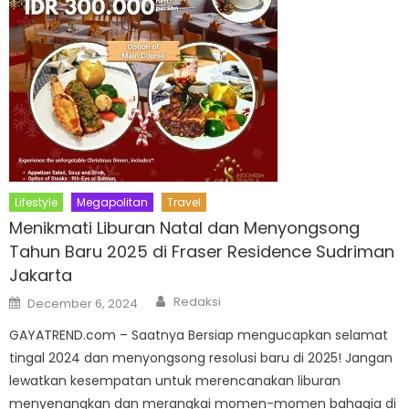
Lifestyle
Megapolitan
Travel
Menikmati Liburan Natal dan Menyongsong
Tahun Baru 2025 di Fraser Residence Sudriman
Jakarta
Author
Posted
Redaksi
December 6, 2024
on
GAYATREND.com – Saatnya Bersiap mengucapkan selamat
tingal 2024 dan menyongsong resolusi baru di 2025! Jangan
lewatkan kesempatan untuk merencanakan liburan
menyenangkan dan merangkai momen-momen bahagia di