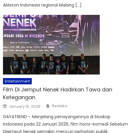
Ableton Indonesia regional Malang […]
Entertainment
Film Di Jemput Nenek Hadirkan Tawa dan
Ketegangan
Author
Posted
Redaksi
January 15, 2026
on
GAYATREND – Menjelang penayangannya di bioskop
Indonesia pada 22 Januari 2026, film horor-komedi Sebelum
Dijemput Nenek semakin mencuri perhatian publik.