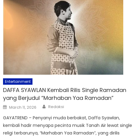
Entertainment
DAFFA SYAWLAN Kembali Rilis Single Ramadan
yang Berjudul “Marhaban Yaa Ramadan”
Author
Posted
Redaksi
March 11, 2026
on
GAYATREND – Penyanyi muda berbakat, Daffa Syawlan,
kembali hadir menyapa pecinta musik Tanah Air lewat single
religi terbarunya, “Marhaban Yaa Ramadan”, yang dirilis