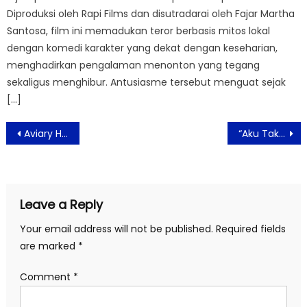
Diproduksi oleh Rapi Films dan disutradarai oleh Fajar Martha
Santosa, film ini memadukan teror berbasis mitos lokal
dengan komedi karakter yang dekat dengan keseharian,
menghadirkan pengalaman menonton yang tegang
sekaligus menghibur. Antusiasme tersebut menguat sejak
[…]
Post
Aviary Hotel Bintaro Kembali Gelar Program CSR Berbagi Takjil di Bulan Ramadan
“Aku Tak Sempurna” Menjadi Single Religi Pertama Aidil Saputra
navigation
Leave a Reply
Your email address will not be published.
Required fields
are marked
*
Comment
*