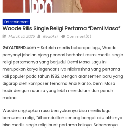
Entertainment
Waode Rilis Single Religi Pertama “Demi Masa”
Posted
Author
March 15, 2025
Redaksi
Comment(0)
on
GAYATREND.com
– Setelah merilis beberapa lagu, Waode
penyanyi jebolan ajang pencari berbakat resmi merilis single
religi pertamanya yang berjudul Demi Masa. Lagu ini
merupakan karya legendaris Ivo Nilakreshna yang pertama
kali populer pada tahun 1982. Dengan aransemen baru yang
digarap oleh komposer ternama Andi Rianto, Demi Masa
hadir dengan nuansa yang lebih mendalam dan penuh
makna.
Waode ungkapkan rasa bersyukurnya bisa merilis lagu
bernuansa religi, “Alhamdulillah seneng banget aku akhirnya
bisa merilis single religi buat pertama kalinya. Sebenarnya