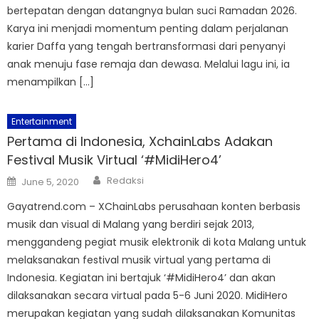
bertepatan dengan datangnya bulan suci Ramadan 2026.
Karya ini menjadi momentum penting dalam perjalanan
karier Daffa yang tengah bertransformasi dari penyanyi
anak menuju fase remaja dan dewasa. Melalui lagu ini, ia
menampilkan […]
Entertainment
Pertama di Indonesia, XchainLabs Adakan
Festival Musik Virtual ‘#MidiHero4’
Author
Posted
Redaksi
June 5, 2020
on
Gayatrend.com – XChainLabs perusahaan konten berbasis
musik dan visual di Malang yang berdiri sejak 2013,
menggandeng pegiat musik elektronik di kota Malang untuk
melaksanakan festival musik virtual yang pertama di
Indonesia. Kegiatan ini bertajuk ‘#MidiHero4’ dan akan
dilaksanakan secara virtual pada 5-6 Juni 2020. MidiHero
merupakan kegiatan yang sudah dilaksanakan Komunitas