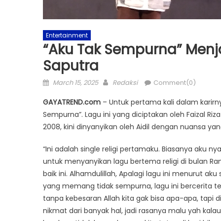
Entertainment
“Aku Tak Sempurna” Menjad
Saputra
Posted
Author
March 15, 2025
Redaksi
Comment(0)
on
GAYATREND.com
– Untuk pertama kali dalam karirnya
Sempurna”. Lagu ini yang diciptakan oleh Faizal Ri
2008, kini dinyanyikan oleh Aidil dengan nuansa y
“Ini adalah single religi pertamaku. Biasanya aku n
untuk menyanyikan lagu bertema religi di bulan Ra
baik ini. Alhamdulillah, Apalagi lagu ini menuru
yang memang tidak sempurna, lagu ini bercerita 
tanpa kebesaran Allah kita gak bisa apa-apa, tapi d
nikmat dari banyak hal, jadi rasanya malu yah kala