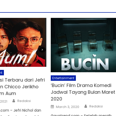
nt
Entertainment
i Terbaru dari Jefri
‘Bucin’ Film Drama Komedi
an Chicco Jerikho
Jadwal Tayang Bulan Maret
ilm Aum
2020
Author
Redaksi
 2021
Author
Posted
Redaksi
March 3, 2020
on
com – Jefri Nichol dan
Gayatrend.com – Setelah meraih