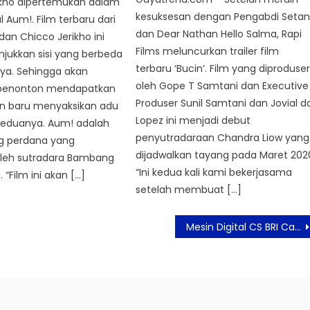
ikho dipertemukan dalam
kesuksesan dengan Pengabdi Seta
l Aum!. Film terbaru dari
dan Dear Nathan Hello Salma, Rapi
 dan Chicco Jerikho ini
Films meluncurkan trailer film
jukkan sisi yang berbeda
terbaru ‘Bucin’. Film yang diproduser
ya. Sehingga akan
oleh Gope T Samtani dan Executive
enonton mendapatkan
Produser Sunil Samtani dan Jovial d
 baru menyaksikan adu
Lopez ini menjadi debut
 keduanya. Aum! adalah
penyutradaraan Chandra Liow yang
ng perdana yang
dijadwalkan tayang pada Maret 202
oleh sutradara Bambang
“Ini kedua kali kami bekerjasama
. “Film ini akan […]
setelah membuat […]
Mesin Digital CS BRI Cabang Kebayoran Baru, Layanan Nasabah Lebih Mudah dan Cepat