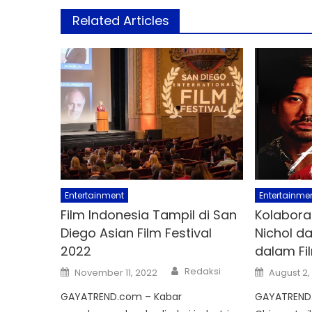
Related Articles
Entertainment
Entertainme
Film Indonesia Tampil di San
Kolaboras
Diego Asian Film Festival
Nichol d
2022
dalam F
Author
Posted
Posted
Redaksi
November 11, 2022
August 2,
on
on
GAYATREND.com – Kabar
GAYATREND.