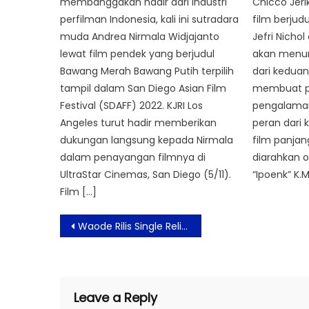
membanggakan hadir dari industri
Chicco Jer
perfilman Indonesia, kali ini sutradara
film berjudu
muda Andrea Nirmala Widjajanto
Jefri Nichol
lewat film pendek yang berjudul
akan menun
Bawang Merah Bawang Putih terpilih
dari keduan
tampil dalam San Diego Asian Film
membuat p
Festival (SDAFF) 2022. KJRI Los
pengalaman
Angeles turut hadir memberikan
peran dari
dukungan langsung kepada Nirmala
film panja
dalam penayangan filmnya di
diarahkan 
UltraStar Cinemas, San Diego (5/11).
“Ipoenk” K.M
Film […]
Post
Waode Rilis Single Religi Pertama “Demi Masa”
navigation
Leave a Reply