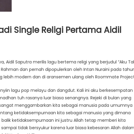
i Single Religi Pertama Aidil
, Aidil Saputra merilis lagu bertema religi yang berjudul “Aku Ta
za Rahman dan pernah dipopulerkan oleh Intan Nuraini pada tahu
ang lebih modern dan di aransemen ulang oleh Roommate Project
yanyiin lagu pop melayu dan dangdut. Kali ini aku berkesempatan
madhan tuh rasanya luar biasa senangnya. Rejeki di bulan yang
t aku sangat menggambarkan kita sebagai manusia pada umumnya
tentang ketidaksempurnaan kita sebagai manusia yang dimana
i balik ketidaksempurnaan ini justru Allah tetap memberi kita
u sampai tidak bersyukur karena luar biasa kebesaran Allah dala