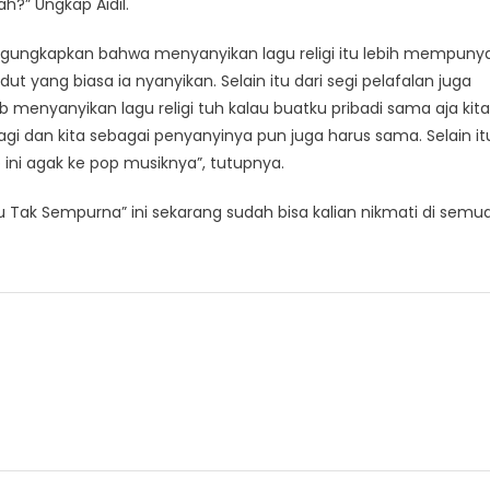
h?” Ungkap Aidil.
engungkapkan bahwa menyanyikan lagu religi itu lebih mempunya
yang biasa ia nyanyikan. Selain itu dari segi pelafalan juga
b menyanyikan lagu religi tuh kalau buatku pribadi sama aja kita
agi dan kita sebagai penyanyinya pun juga harus sama. Selain it
 ini agak ke pop musiknya”, tutupnya.
Aku Tak Sempurna” ini sekarang sudah bisa kalian nikmati di semu