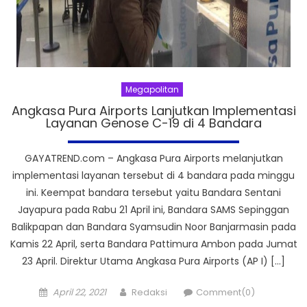
Megapolitan
Angkasa Pura Airports Lanjutkan Implementasi
Layanan Genose C-19 di 4 Bandara
GAYATREND.com – Angkasa Pura Airports melanjutkan
implementasi layanan tersebut di 4 bandara pada minggu
ini. Keempat bandara tersebut yaitu Bandara Sentani
Jayapura pada Rabu 21 April ini, Bandara SAMS Sepinggan
Balikpapan dan Bandara Syamsudin Noor Banjarmasin pada
Kamis 22 April, serta Bandara Pattimura Ambon pada Jumat
23 April. Direktur Utama Angkasa Pura Airports (AP I) […]
Posted
Author
April 22, 2021
Redaksi
Comment(0)
on