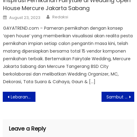
Inspirasi Pernikahan Fairytale di Wedding Open
House Mercure Jakarta Sabang
Author
Posted
Redaksi
August 23, 2023
on
GAYATREND.com – Pameran pernikahan dengan konsep
‘open house’ yang memberikan visualisasi akan realita pesta
pernikahan impian setiap calon pengantin masa kini, telah
matang dipersiapkan bersama total 15 vendor komponen
pernikahan terbaik. Bertemakan Fairytale Wedding, Mercure
Jakarta Sabang dan Mercure Tangerang BSD City
berkolaborasi dan melibatkan Wedding Organizer, MC,
Dekorasi, Tata Suara & Cahaya, Gaun & […]
Post
Lebaran Penuh Makna ala Swiss-Belresort Dago Heritage
Sambut Lebaran Informa Tawarkan Program Jalin Silahturahmi Dalam Jarak
navigation
Leave a Reply