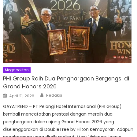
Megapolitan
PHI Group Raih Dua Penghargaan Bergengsi di
Grand Honors 2026
Author
Posted
Redaksi
April 21, 2026
on
GAYATREND – PT Pelangi Hotel Internasional (PHI Group)
kembali mencatatkan prestasi dengan meraih dua
penghargaan dalam ajang Grand Honors 2026 yang
diselenggarakan di DoubleTree by Hilton Kemayoran. Adapun