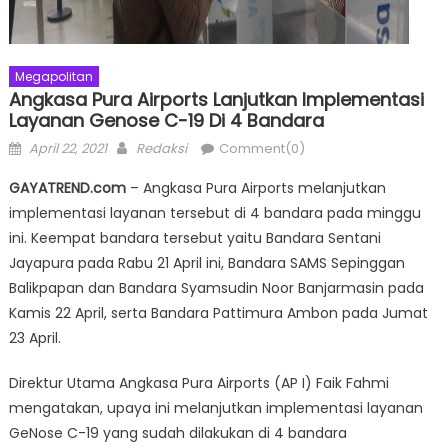
Megapolitan
Angkasa Pura Airports Lanjutkan Implementasi
Layanan Genose C-19 Di 4 Bandara
Posted
Author
April 22, 2021
Redaksi
Comment(0)
on
GAYATREND.com
– Angkasa Pura Airports melanjutkan
implementasi layanan tersebut di 4 bandara pada minggu
ini. Keempat bandara tersebut yaitu Bandara Sentani
Jayapura pada Rabu 21 April ini, Bandara SAMS Sepinggan
Balikpapan dan Bandara Syamsudin Noor Banjarmasin pada
Kamis 22 April, serta Bandara Pattimura Ambon pada Jumat
23 April.
Direktur Utama Angkasa Pura Airports (AP I) Faik Fahmi
mengatakan, upaya ini melanjutkan implementasi layanan
GeNose C-19 yang sudah dilakukan di 4 bandara