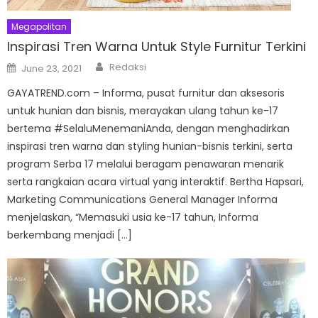
Megapolitan
Inspirasi Tren Warna Untuk Style Furnitur Terkini
Author
Posted
Redaksi
June 23, 2021
on
GAYATREND.com – Informa, pusat furnitur dan aksesoris
untuk hunian dan bisnis, merayakan ulang tahun ke-17
bertema #SelaluMenemaniAnda, dengan menghadirkan
inspirasi tren warna dan styling hunian-bisnis terkini, serta
program Serba 17 melalui beragam penawaran menarik
serta rangkaian acara virtual yang interaktif. Bertha Hapsari,
Marketing Communications General Manager Informa
menjelaskan, “Memasuki usia ke-17 tahun, Informa
berkembang menjadi […]