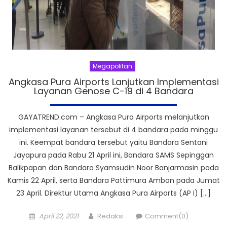
Megapolitan
Angkasa Pura Airports Lanjutkan Implementasi
Layanan Genose C-19 di 4 Bandara
GAYATREND.com – Angkasa Pura Airports melanjutkan
implementasi layanan tersebut di 4 bandara pada minggu
ini. Keempat bandara tersebut yaitu Bandara Sentani
Jayapura pada Rabu 21 April ini, Bandara SAMS Sepinggan
Balikpapan dan Bandara Syamsudin Noor Banjarmasin pada
Kamis 22 April, serta Bandara Pattimura Ambon pada Jumat
23 April. Direktur Utama Angkasa Pura Airports (AP I) […]
Posted
Author
April 22, 2021
Redaksi
Comment(0)
on