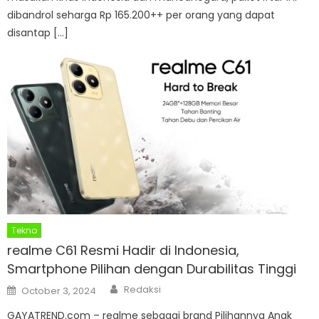
dibandrol seharga Rp 165.200++ per orang yang dapat
disantap […]
Tekno
realme C61 Resmi Hadir di Indonesia,
Smartphone Pilihan dengan Durabilitas Tinggi
Author
Posted
Redaksi
October 3, 2024
on
GAYATREND.com – realme sebagai brand Pilihannya Anak