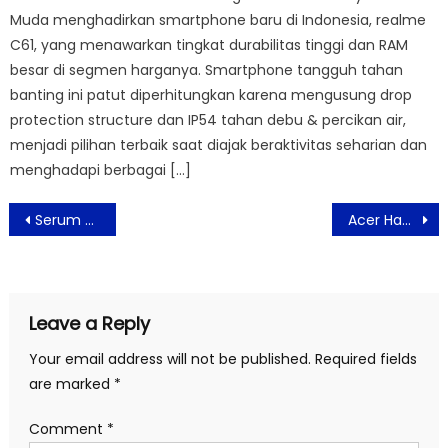
Muda menghadirkan smartphone baru di Indonesia, realme
C61, yang menawarkan tingkat durabilitas tinggi dan RAM
besar di segmen harganya. Smartphone tangguh tahan
banting ini patut diperhitungkan karena mengusung drop
protection structure dan IP54 tahan debu & percikan air,
menjadi pilihan terbaik saat diajak beraktivitas seharian dan
menghadapi berbagai […]
Post
Serum Baru True to Skin Hadir Sebagai Solusi Kebutuhan Kulit Wajah Sehat
Acer Hadirkan Laptop Aspire Vero dan Proyektor Acer Vero yang Ramah Lingkungan
navigation
Leave a Reply
Your email address will not be published.
Required fields
are marked
*
Comment
*