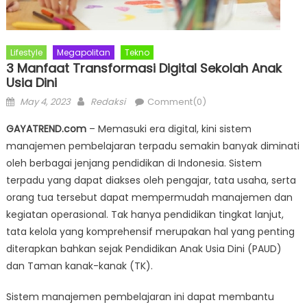
Lifestyle
Megapolitan
Tekno
3 Manfaat Transformasi Digital Sekolah Anak
Usia Dini
Posted
Author
May 4, 2023
Redaksi
Comment(0)
on
GAYATREND.com
– Memasuki era digital, kini sistem
manajemen pembelajaran terpadu semakin banyak diminati
oleh berbagai jenjang pendidikan di Indonesia. Sistem
terpadu yang dapat diakses oleh pengajar, tata usaha, serta
orang tua tersebut dapat mempermudah manajemen dan
kegiatan operasional. Tak hanya pendidikan tingkat lanjut,
tata kelola yang komprehensif merupakan hal yang penting
diterapkan bahkan sejak Pendidikan Anak Usia Dini (PAUD)
dan Taman kanak-kanak (TK).
Sistem manajemen pembelajaran ini dapat membantu