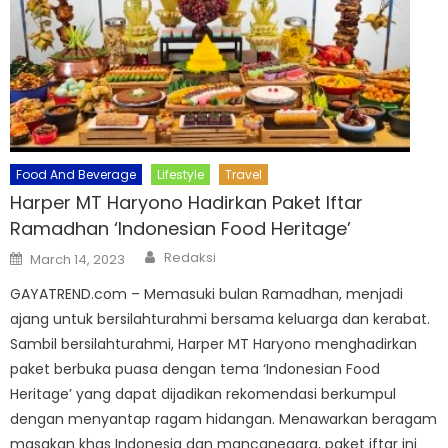
Food And Beverage
Lifestyle
Travel
Harper MT Haryono Hadirkan Paket Iftar
Ramadhan ‘Indonesian Food Heritage’
Author
Posted
Redaksi
March 14, 2023
on
GAYATREND.com – Memasuki bulan Ramadhan, menjadi
ajang untuk bersilahturahmi bersama keluarga dan kerabat.
Sambil bersilahturahmi, Harper MT Haryono menghadirkan
paket berbuka puasa dengan tema ‘Indonesian Food
Heritage’ yang dapat dijadikan rekomendasi berkumpul
dengan menyantap ragam hidangan. Menawarkan beragam
masakan khas Indonesia dan mancanegara, paket iftar ini