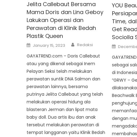
Jelita Callebaut Bersama
YOU Beau
Mama Doris dan Lina Geboy
Persiapa
Lakukan Operasi dan
Time, da
Perawatan di Klinik Bedah
Get Read
Plastik Queen
Sociolla 
Author
Posted
Redaksi
Posted
January 15, 2023
December
on
on
GAYATREND.com – Doris Callebaut
GAYATREND.
atau yang dikenal sebagai Inem
sebagai sal
Pelayan Seksi telah melakukan
di Indones
perawatan suntik DNA Salmon dan
“GRWY – Ge
perawatan lainnya, bersama
dilaksanakan
putrinya Jelita Callebaut yang telah
Beachwalk B
melakukan operasi hidung ala
penghujung
blasteran Jerman dan lipat mata
memanfaatk
baby doll. Dua artis ibu dan anak
dengan mus
tersebut melakukan perawatan di
mengadakan
tempat langganan yaitu Klinik Bedah
membahas 