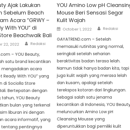
ty Ajak Lakukan
YOU Amino Low pH Cleansin
n Sebelum Beach
Mouse Beri Sensasi Segar
lam Acara “GRWY –
Kulit Wajah
y With YOU” di
Author
Posted
Redaksi
October 1, 2022
on
Store Beachwalk Bali
GAYATREND.com – Setelah
Author
Redaksi
 22, 2022
memasuki rutinitas yang normal,
seringkali setelah seharian
com – YOU Beauty,
beraktivitas badan terasa lelah.
ah satu brand kecantikan
Namun tidak hanya badan kita, tapi
ia mengadakan acara
juga kulit wajah yang merasa lelah
t Ready With YOU” yang
dan kusam, apalagi setelah
 di Sociolla Store
terekspos kotoran dari lingkungan.
ali. Bertepatan dengan
Sebagai salah satu jenama
 tahun, YOU Beauty
kecantikan di Indonesia, YOU Beaut
an bulan yang terkenal
meluncurkan Amino Low pH
im liburan ini dengan
Cleansing Mousse yang
 acara informatif, yang
diperuntukkan bagi pemiliki kulit
tentang pentingnya