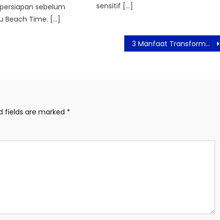
sensitif […]
persiapan sebelum
au Beach Time. […]
3 Manfaat Transformasi Digital Sekolah Anak Usia Dini
d fields are marked
*