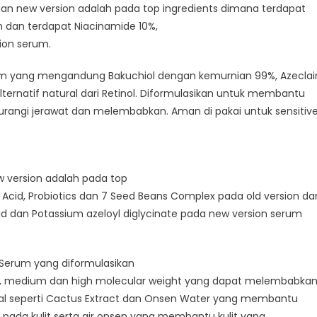
gan new version adalah pada top ingredients dimana terdapat
on dan terdapat Niacinamide 10%,
ion serum.
um yang mengandung Bakuchiol dengan kemurnian 99%, Azeclai
ernatif natural dari Retinol. Diformulasikan untuk membantu
ngurangi jerawat dan melembabkan. Aman di pakai untuk sensitiv
 version adalah pada top
 Acid, Probiotics dan 7 Seed Beans Complex pada old version da
cid dan Potassium azeloyl diglycinate pada new version serum
g Serum yang diformulasikan
ow, medium dan high molecular weight yang dapat melembabka
ural seperti Cactus Extract dan Onsen Water yang membantu
pada kulit serta air onsen yang membantu kulit yang