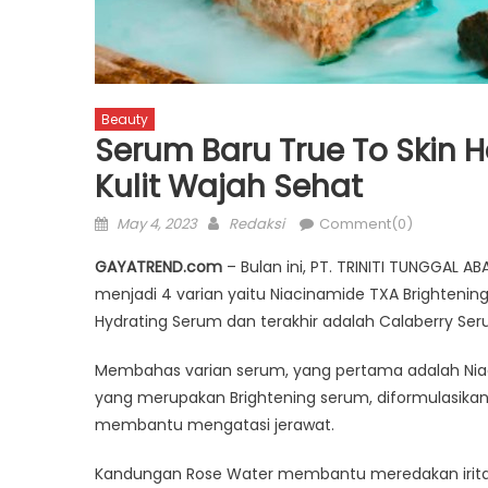
Beauty
Serum Baru True To Skin 
Kulit Wajah Sehat
Posted
Author
May 4, 2023
Redaksi
Comment(0)
on
GAYATREND.com
– Bulan ini, PT. TRINITI TUNGGAL 
menjadi 4 varian yaitu Niacinamide TXA Brightening
Hydrating Serum dan terakhir adalah Calaberry Ser
Membahas varian serum, yang pertama adalah Nia
yang merupakan Brightening serum, diformulasikan
membantu mengatasi jerawat.
Kandungan Rose Water membantu meredakan iritasi 