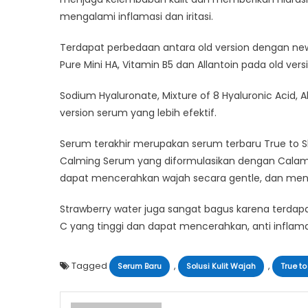
mengalami inflamasi dan iritasi.
Terdapat perbedaan antara old version dengan new
Pure Mini HA, Vitamin B5 dan Allantoin pada old ver
Sodium Hyaluronate, Mixture of 8 Hyaluronic Acid, 
version serum yang lebih efektif.
Serum terakhir merupakan serum terbaru True to Sk
Calming Serum yang diformulasikan dengan Calamin
dapat mencerahkan wajah secara gentle, dan menen
Strawberry water juga sangat bagus karena terdap
C yang tinggi dan dapat mencerahkan, anti inflama
Tagged
,
,
Serum Baru
Solusi Kulit Wajah
True to