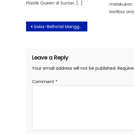
Plastik Queen di Sunter, […]
melakukan 
berlibur at
Post
Swiss-Belhotel Mangga Besar Sajikan Kuliner Khas Indonesia Selama Bulan Mei – Juni 2023
navigation
Leave a Reply
Your email address will not be published.
Require
Comment
*