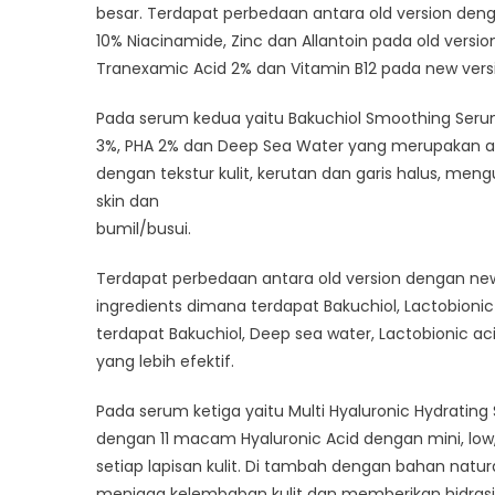
besar. Terdapat perbedaan antara old version den
10% Niacinamide, Zinc dan Allantoin pada old versi
Tranexamic Acid 2% dan Vitamin B12 pada new vers
Pada serum kedua yaitu Bakuchiol Smoothing Ser
3%, PHA 2% dan Deep Sea Water yang merupakan alt
dengan tekstur kulit, kerutan dan garis halus, me
skin dan
bumil/busui.
Terdapat perbedaan antara old version dengan new
ingredients dimana terdapat Bakuchiol, Lactobionic
terdapat Bakuchiol, Deep sea water, Lactobionic a
yang lebih efektif.
Pada serum ketiga yaitu Multi Hyaluronic Hydratin
dengan 11 macam Hyaluronic Acid dengan mini, l
setiap lapisan kulit. Di tambah dengan bahan nat
menjaga kelembaban kulit dan memberikan hidrasi 