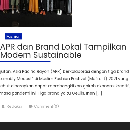
Fashion
i APR dan Brand Lokal Tampilkan
 Modern Sustainable
tan, Asia Pacific Rayon (APR) berkolaborasi dengan tiga brand
ainably Modest” di Muslim Fashion Festival (Muffest) 2021 yang
tersebut diharapkan dapat membangkitkan gairah ekonomi kreatif,
asa pandemi ini. Tiga brand yaitu Geulis, Inen […]
Author
Redaksi
Comment(0)