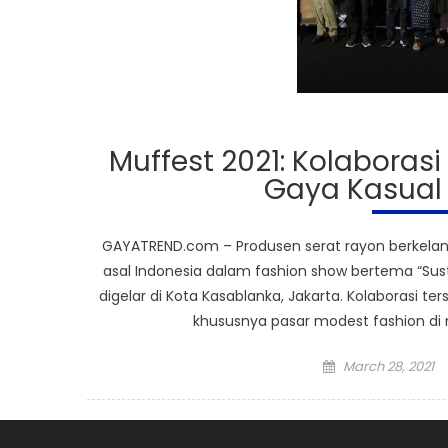
Muffest 2021: Kolaboras
Gaya Kasual
GAYATREND.com – Produsen serat rayon berkelanju
asal Indonesia dalam fashion show bertema “Sust
digelar di Kota Kasablanka, Jakarta. Kolaborasi 
khususnya pasar modest fashion di m
Posted
March 28, 2021
on