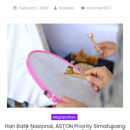
Posted
Author
February 1, 2026
Redaksi
Comment(0)
on
Megapolitan
Hari Batik Nasional, ASTON Priority Simatupang