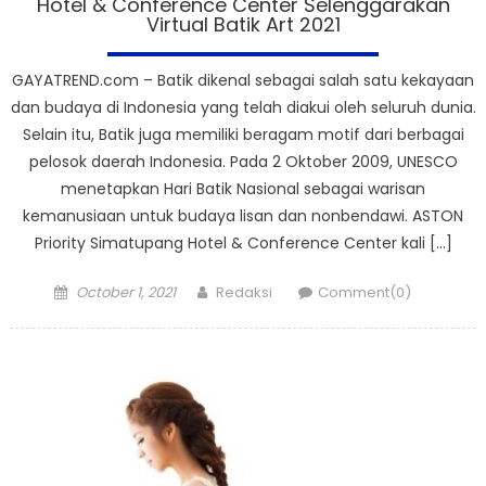
Hotel & Conference Center Selenggarakan
Virtual Batik Art 2021
GAYATREND.com – Batik dikenal sebagai salah satu kekayaan
dan budaya di Indonesia yang telah diakui oleh seluruh dunia.
Selain itu, Batik juga memiliki beragam motif dari berbagai
pelosok daerah Indonesia. Pada 2 Oktober 2009, UNESCO
menetapkan Hari Batik Nasional sebagai warisan
kemanusiaan untuk budaya lisan dan nonbendawi. ASTON
Priority Simatupang Hotel & Conference Center kali […]
Posted
Author
October 1, 2021
Redaksi
Comment(0)
on