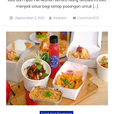
menjadi solusi bagi setiap pasangan untuk […]
Posted
Author
September 2, 2021
Redaksi
Comment(0)
on
Food And Beverage