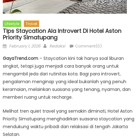
Lifestyle
Travel
Tips Staycation Ala Introvert Di Hotel Aston
Priority Simatupang
Posted
Author
February 1, 2026
Redaksi
Comment(0)
on
GayaTrend.com
– Staycation kini tak hanya soal liburan
singkat, tetapi juga menjadi cara banyak orang untuk
mengambil jeda dari rutinitas kota. Bagi para introvert,
pengalaman menginap yang ideal bukanlah yang penuh
keramaian, melainkan suasana yang tenang, nyaman, dan
memberi ruang untuk recharge.
Melihat tren quiet travel yang semakin diminati, Hotel Aston
Priority Simatupang menghadirkan suasana staycation yang
mendukung waktu pribadi dan relaksasi di tengah Jakarta
Selatan.