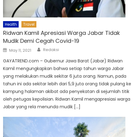
Health
Travel
Ridwan Kamil Apresiasi Warga Jabar Tidak
Mudik Demi Cegah Covid-19
Author
Posted
Redaksi
May 11, 2021
on
GAYATREND.com – Gubernur Jawa Barat (Jabar) Ridwan
Kamil mengungkapkan bahwa setiap tahun warga Jabar
yang melakukan mudik sekitar 6 juta orang. Namun, pada
tahun ini ada sekitar lebih dari 5,9 juta orang tidak pulang ke
kampung halaman akibat ada penyekatan di sejumlah titik
oleh petugas kepolisian. Ridwan Kamil mengapresiasi warga
Jabar yang rela menunda mudik […]