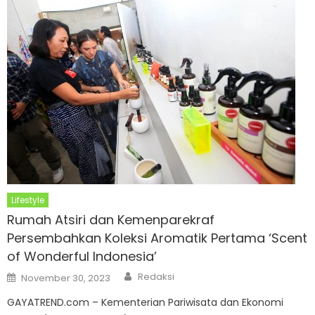
Lifestyle
Rumah Atsiri dan Kemenparekraf
Persembahkan Koleksi Aromatik Pertama ‘Scent
of Wonderful Indonesia’
Author
Posted
Redaksi
November 30, 2023
on
GAYATREND.com – Kementerian Pariwisata dan Ekonomi