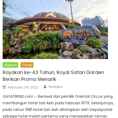
Lifestyle
Travel
Rayakan ke-43 Tahun, Royal Safari Garden
Berikan Promo Menarik
Author
Posted
Redaksi
February 24, 2022
on
GAYATREND.com – Berawal dari pemilik Oriental Circus yang
membangun Hotel Sari Asih pada Februari 1979. Selanjutnya,
pada tahun 1981 Hotel Sari Asih ditetapkan oleh Deparpostel
sebagai hotel melati pertama yang menawarkan taman