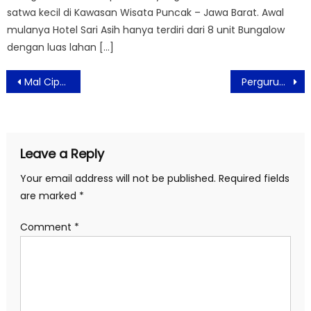
satwa kecil di Kawasan Wisata Puncak – Jawa Barat. Awal
mulanya Hotel Sari Asih hanya terdiri dari 8 unit Bungalow
dengan luas lahan […]
Post
Mal Ciputra Jakarta Hadirkan Semangat Kemakmuran dan Tradisi Perayaan Imlek 2026 “LUCKY NEW YEAR LUCKY YOU”
Perguruan Cikini Symphony Orchestra Sambut Tahun 2026 Gelar Konser Bernuansa Cinta Kasih
navigation
Leave a Reply
Your email address will not be published.
Required fields
are marked
*
Comment
*