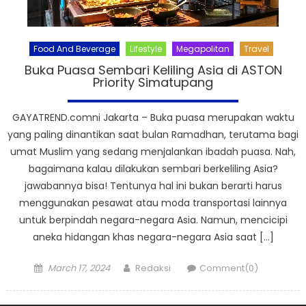
Food And Beverage
Lifestyle
Megapolitan
Travel
Buka Puasa Sembari Keliling Asia di ASTON
Priority Simatupang
GAYATREND.comni Jakarta – Buka puasa merupakan waktu
yang paling dinantikan saat bulan Ramadhan, terutama bagi
umat Muslim yang sedang menjalankan ibadah puasa. Nah,
bagaimana kalau dilakukan sembari berkeliling Asia?
jawabannya bisa! Tentunya hal ini bukan berarti harus
menggunakan pesawat atau moda transportasi lainnya
untuk berpindah negara-negara Asia. Namun, mencicipi
aneka hidangan khas negara-negara Asia saat […]
Posted
Author
March 17, 2024
Redaksi
Comment(0)
on